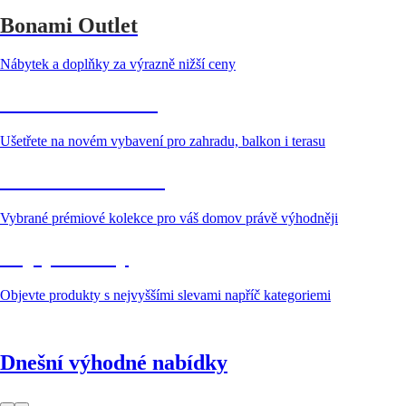
Bonami Outlet
Nábytek a doplňky za výrazně nižší ceny
Zahrada ve slevě
Ušetřete na novém vybavení pro zahradu, balkon i terasu
Premium ve slevě
Vybrané prémiové kolekce pro váš domov právě výhodněji
Nejvyšší slevy
Objevte produkty s nejvyššími slevami napříč kategoriemi
Dnešní výhodné nabídky