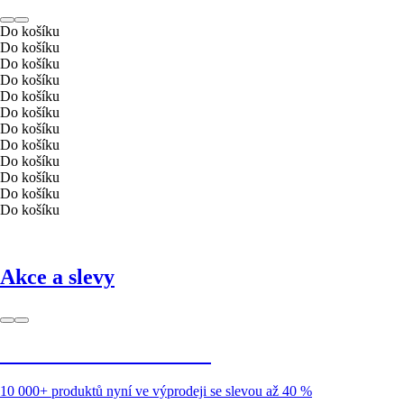
Do košíku
Do košíku
Do košíku
Do košíku
Do košíku
Do košíku
Do košíku
Do košíku
Do košíku
Do košíku
Do košíku
Do košíku
Akce a slevy
Summer Sale až -40 %
10 000+ produktů nyní ve výprodeji se slevou až 40 %