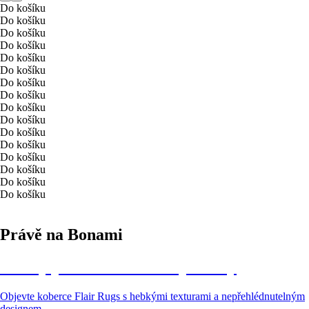
Do košíku
Do košíku
Do košíku
Do košíku
Do košíku
Do košíku
Do košíku
Do košíku
Do košíku
Do košíku
Do košíku
Do košíku
Do košíku
Do košíku
Do košíku
Do košíku
Právě na Bonami
Útulný prostor začíná od podlahy
Objevte koberce Flair Rugs s hebkými texturami a nepřehlédnutelným
designem