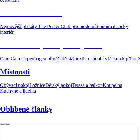
Galerie u vás doma
Nejnovější plakáty The Poster Club pro moderní i minimalistický
interiér
Skandinávský svět pro nejmenší
Cam Cam Copenhagen přináší dětský textil a nádobí s láskou k přírodě
Místnosti
Obývací pokoj
Ložnice
Dětský pokoj
Terasa a balkon
Koupelna
Kuchyně a jídelna
Oblíbené články