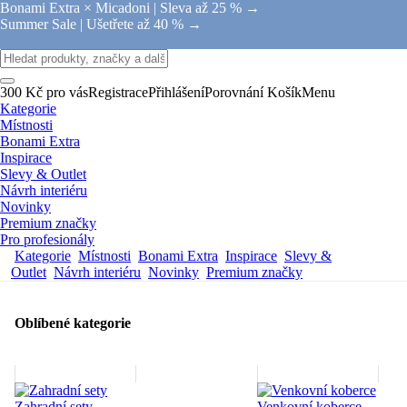
Bonami Extra × Micadoni |
Sleva až 25 % →
Summer Sale |
Ušetřete až 40 % →
300 Kč pro vás
Registrace
Přihlášení
Porovnání
Košík
Menu
Kategorie
Místnosti
Bonami Extra
Inspirace
Slevy & Outlet
Návrh interiéru
Novinky
Premium značky
Pro profesionály
Kategorie
Místnosti
Bonami Extra
Inspirace
Slevy &
Outlet
Návrh interiéru
Novinky
Premium značky
Oblíbené kategorie
Zahradní sety
Venkovní koberce