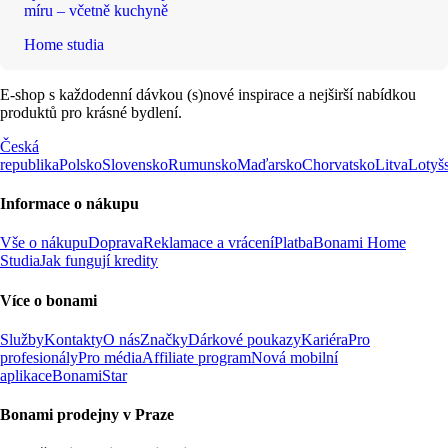
míru – včetně kuchyně
Home studia
E-shop s každodenní dávkou (s)nové inspirace a nejširší nabídkou
produktů pro krásné bydlení.
Česká
republika
Polsko
Slovensko
Rumunsko
Maďarsko
Chorvatsko
Litva
Lotyš
Informace o nákupu
Vše o nákupu
Doprava
Reklamace a vrácení
Platba
Bonami Home
Studia
Jak fungují kredity
Více o bonami
Služby
Kontakty
O nás
Značky
Dárkové poukazy
Kariéra
Pro
profesionály
Pro média
Affiliate program
Nová mobilní
aplikace
BonamiStar
Bonami prodejny v Praze