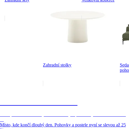
Zahradní stolky
Seda
poho
Bonami Extra × Micadoni
Místo, kde končí dlouhý den. Pohovky a postele nyní se slevou až 25
%
Místo, kde končí dlouhý den. Pohovky a postele nyní se slevou až 25