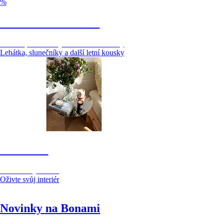
%
Pro chvíle na slunci
Lehátka, slunečníky a další letní kousky
Lehátka, slunečníky a další letní kousky
Dekorace
Oživte svůj interiér
Oživte svůj interiér
Novinky na Bonami