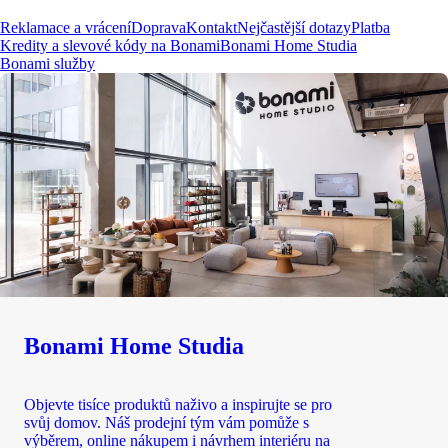
Reklamace a vrácení
Doprava
Kontakt
Nejčastější dotazy
Platba
Kredity a slevové kódy na Bonami
Bonami Home Studia
Bonami služby
Bonami Home Studia
Objevte tisíce produktů naživo a inspirujte se pro
svůj domov. Náš prodejní tým vám pomůže s
výběrem, online nákupem i návrhem interiéru na