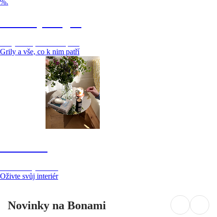
%.
Čas rozpálit gril
Grily a vše, co k nim patří
Grily a vše, co k nim patří
Dekorace
Oživte svůj interiér
Oživte svůj interiér
Novinky na Bonami