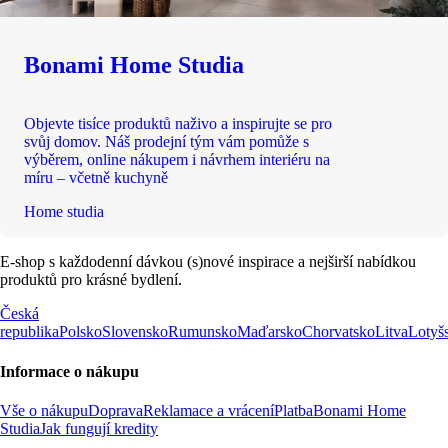
Bonami Home Studia
Objevte tisíce produktů naživo a inspirujte se pro
svůj domov. Náš prodejní tým vám pomůže s
výběrem, online nákupem i návrhem interiéru na
míru – včetně kuchyně
Home studia
E-shop s každodenní dávkou (s)nové inspirace a nejširší nabídkou
produktů pro krásné bydlení.
Česká
republika
Polsko
Slovensko
Rumunsko
Maďarsko
Chorvatsko
Litva
Lotyš
Informace o nákupu
Vše o nákupu
Doprava
Reklamace a vrácení
Platba
Bonami Home
Studia
Jak fungují kredity