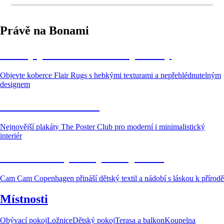
Právě na Bonami
Útulný prostor začíná od podlahy
Objevte koberce Flair Rugs s hebkými texturami a nepřehlédnutelným
designem
Galerie u vás doma
Nejnovější plakáty The Poster Club pro moderní i minimalistický
interiér
Skandinávský svět pro nejmenší
Cam Cam Copenhagen přináší dětský textil a nádobí s láskou k přírodě
Místnosti
Obývací pokoj
Ložnice
Dětský pokoj
Terasa a balkon
Koupelna