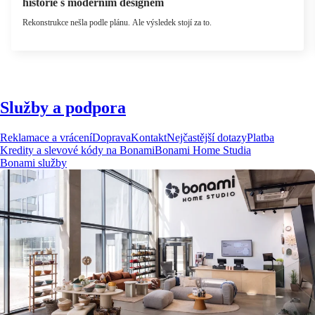
historie s moderním designem
Rekonstrukce nešla podle plánu. Ale výsledek stojí za to.
Služby a podpora
Reklamace a vrácení
Doprava
Kontakt
Nejčastější dotazy
Platba
Kredity a slevové kódy na Bonami
Bonami Home Studia
Bonami služby