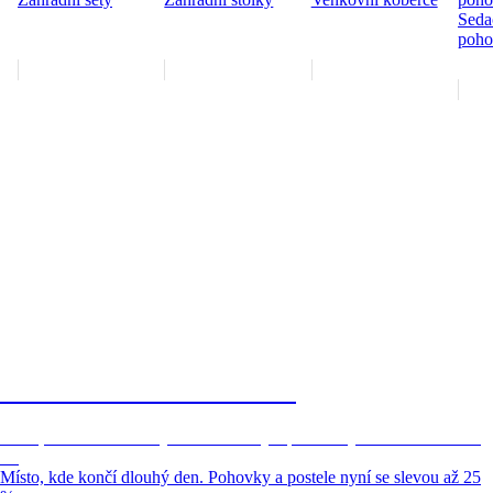
Seda
poho
Bonami Extra × Micadoni
Místo, kde končí dlouhý den. Pohovky a postele nyní se slevou až 25
%.
Místo, kde končí dlouhý den. Pohovky a postele nyní se slevou až 25