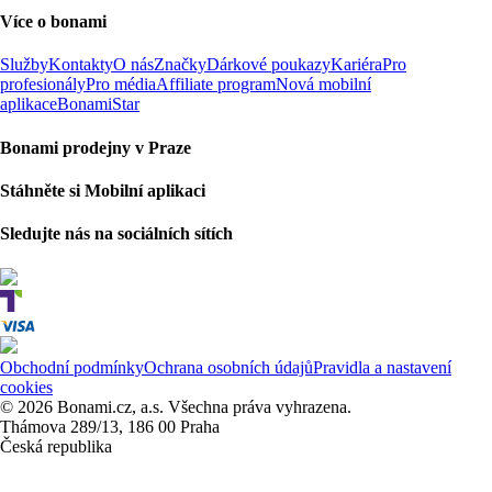
Více o bonami
Služby
Kontakty
O nás
Značky
Dárkové poukazy
Kariéra
Pro
profesionály
Pro média
Affiliate program
Nová mobilní
aplikace
BonamiStar
Bonami prodejny v Praze
Stáhněte si Mobilní aplikaci
Sledujte nás na sociálních sítích
Obchodní podmínky
Ochrana osobních údajů
Pravidla a nastavení
cookies
© 2026 Bonami.cz, a.s. Všechna práva vyhrazena.
Thámova 289/13, 186 00 Praha
Česká republika