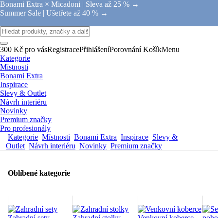
Bonami Extra × Micadoni |
Sleva až 25 % →
Summer Sale |
Ušetřete až 40 % →
300 Kč pro vás
Registrace
Přihlášení
Porovnání
Košík
Menu
Kategorie
Místnosti
Bonami Extra
Inspirace
Slevy & Outlet
Návrh interiéru
Novinky
Premium značky
Pro profesionály
Kategorie
Místnosti
Bonami Extra
Inspirace
Slevy &
Outlet
Návrh interiéru
Novinky
Premium značky
Oblíbené kategorie
Zahradní sety
Zahradní stolky
Venkovní koberce