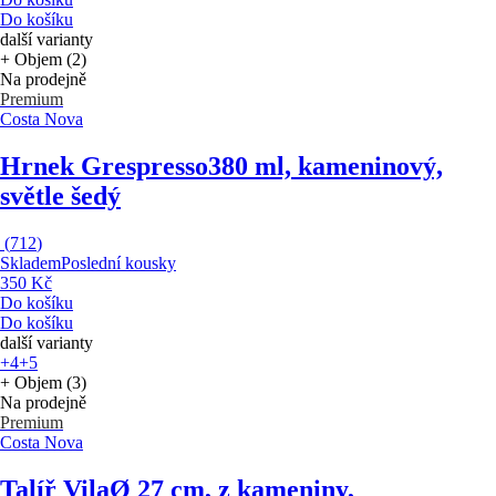
Do košíku
další varianty
+ Objem (2)
Na prodejně
Premium
Costa Nova
Hrnek Grespresso
380 ml, kameninový,
světle šedý
(
712
)
Skladem
Poslední kousky
350 Kč
Do košíku
Do košíku
další varianty
+4
+5
+ Objem (3)
Na prodejně
Premium
Costa Nova
Talíř Vila
Ø 27 cm, z kameniny,