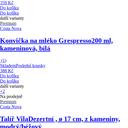
359 Kč
Do košíku
Do košíku
další varianty
Premium
Costa Nova
Konvička na mléko Grespresso
200 ml,
kameninová, bílá
(
1
)
Skladem
Poslední kousky
388 Kč
Do košíku
Do košíku
další varianty
+2
Na prodejně
Premium
Costa Nova
Talíř Vila
Dezertní , ø 17 cm, z kameniny,
modrý/béžový