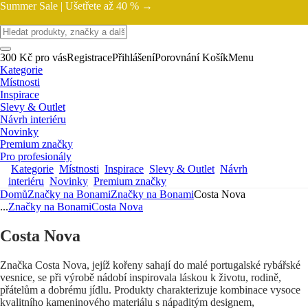
Summer Sale |
Ušetřete až 40 % →
300 Kč pro vás
Registrace
Přihlášení
Porovnání
Košík
Menu
Kategorie
Místnosti
Inspirace
Slevy & Outlet
Návrh interiéru
Novinky
Premium značky
Pro profesionály
Kategorie
Místnosti
Inspirace
Slevy & Outlet
Návrh
interiéru
Novinky
Premium značky
Domů
Značky na Bonami
Značky na Bonami
Costa Nova
...
Značky na Bonami
Costa Nova
Costa Nova
Značka Costa Nova, jejíž kořeny sahají do malé portugalské rybářské
vesnice, se při výrobě nádobí inspirovala láskou k životu, rodině,
přátelům a dobrému jídlu. Produkty charakterizuje kombinace vysoce
kvalitního kameninového materiálu s nápaditým designem,