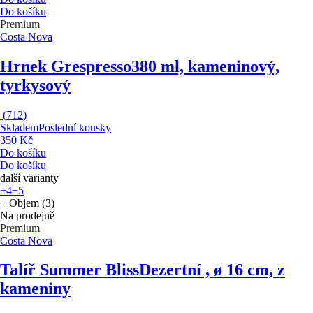
Do košíku
Premium
Costa Nova
Hrnek Grespresso
380 ml, kameninový,
tyrkysový
(
712
)
Skladem
Poslední kousky
350 Kč
Do košíku
Do košíku
další varianty
+4
+5
+ Objem (3)
Na prodejně
Premium
Costa Nova
Talíř Summer Bliss
Dezertní , ø 16 cm, z
kameniny