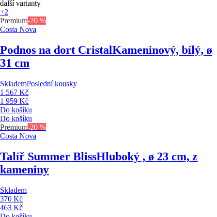
další varianty
+2
Premium
-20 %
Costa Nova
Podnos na dort Cristal
Kameninový, bílý, ø
31 cm
Skladem
Poslední kousky
1 567 Kč
1 959 Kč
Do košíku
Do košíku
Premium
-20 %
Costa Nova
Talíř Summer Bliss
Hluboký , ø 23 cm, z
kameniny
Skladem
370 Kč
463 Kč
Do košíku