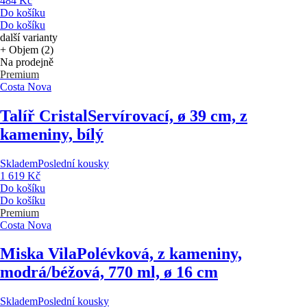
484 Kč
Do košíku
Do košíku
další varianty
+ Objem (2)
Na prodejně
Premium
Costa Nova
Talíř Cristal
Servírovací, ø 39 cm, z
kameniny, bílý
Skladem
Poslední kousky
1 619 Kč
Do košíku
Do košíku
Premium
Costa Nova
Miska Vila
Polévková, z kameniny,
modrá/béžová, 770 ml, ø 16 cm
Skladem
Poslední kousky