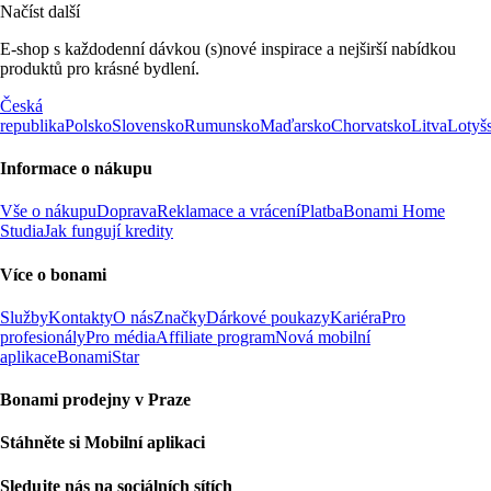
Načíst další
E-shop s každodenní dávkou (s)nové inspirace a nejširší nabídkou
produktů pro krásné bydlení.
Česká
republika
Polsko
Slovensko
Rumunsko
Maďarsko
Chorvatsko
Litva
Lotyš
Informace o nákupu
Vše o nákupu
Doprava
Reklamace a vrácení
Platba
Bonami Home
Studia
Jak fungují kredity
Více o bonami
Služby
Kontakty
O nás
Značky
Dárkové poukazy
Kariéra
Pro
profesionály
Pro média
Affiliate program
Nová mobilní
aplikace
BonamiStar
Bonami prodejny v Praze
Stáhněte si Mobilní aplikaci
Sledujte nás na sociálních sítích