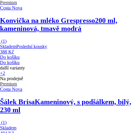
Premium
Costa Nova
Konvička na mléko Grespresso
200 ml,
kameninová, tmavě modrá
(
1
)
Skladem
Poslední kousky
388 Kč
Do košíku
Do košíku
další varianty
+2
Na prodejně
Premium
Costa Nova
Šálek Brisa
Kameninový, s podšálkem, bílý,
230 ml
(
1
)
Skladem