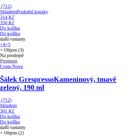
(
712
)
Skladem
Poslední kousky
314 Kč
350 Kč
Do košíku
Do košíku
další varianty
+4
+5
+ Objem (3)
Na prodejně
Premium
Costa Nova
Šálek Grespresso
Kameninový, tmavě
zelený, 190 ml
(
712
)
Skladem
301 Kč
Do košíku
Do košíku
další varianty
+ Objem (2)