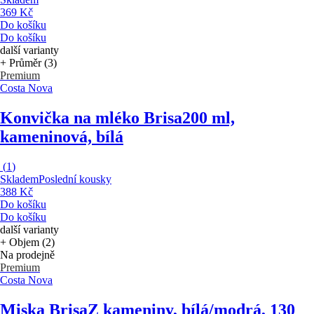
369 Kč
Do košíku
Do košíku
další varianty
+ Průměr (3)
Premium
Costa Nova
Konvička na mléko Brisa
200 ml,
kameninová, bílá
(
1
)
Skladem
Poslední kousky
388 Kč
Do košíku
Do košíku
další varianty
+ Objem (2)
Na prodejně
Premium
Costa Nova
Miska Brisa
Z kameniny, bílá/modrá, 130