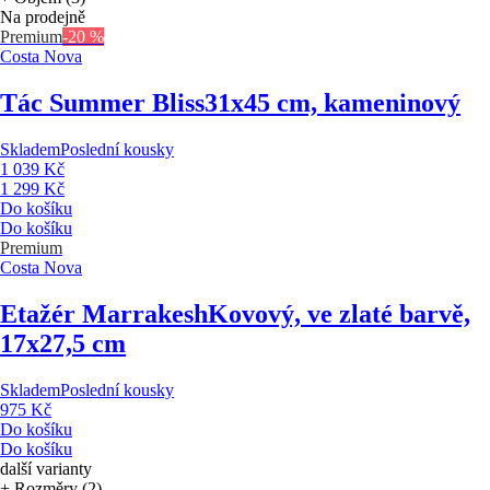
Na prodejně
Premium
-20 %
Costa Nova
Tác Summer Bliss
31x45 cm, kameninový
Skladem
Poslední kousky
1 039 Kč
1 299 Kč
Do košíku
Do košíku
Premium
Costa Nova
Etažér Marrakesh
Kovový, ve zlaté barvě,
17x27,5 cm
Skladem
Poslední kousky
975 Kč
Do košíku
Do košíku
další varianty
+ Rozměry (2)