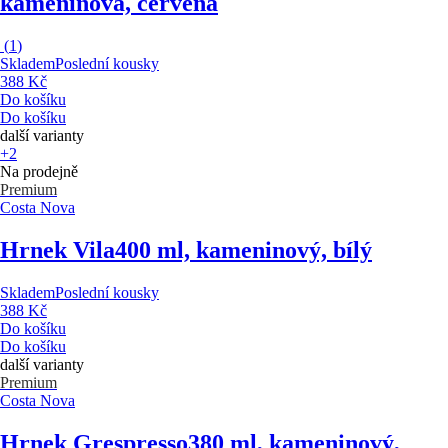
kameninová, červená
(
1
)
Skladem
Poslední kousky
388 Kč
Do košíku
Do košíku
další varianty
+2
Na prodejně
Premium
Costa Nova
Hrnek Vila
400 ml, kameninový, bílý
Skladem
Poslední kousky
388 Kč
Do košíku
Do košíku
další varianty
Premium
Costa Nova
Hrnek Grespresso
380 ml, kameninový,