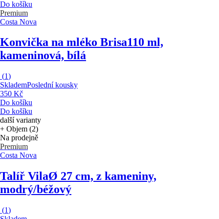
Do košíku
Premium
Costa Nova
Konvička na mléko Brisa
110 ml,
kameninová, bílá
(
1
)
Skladem
Poslední kousky
350 Kč
Do košíku
Do košíku
další varianty
+ Objem (2)
Na prodejně
Premium
Costa Nova
Talíř Vila
Ø 27 cm, z kameniny,
modrý/béžový
(
1
)
Skladem