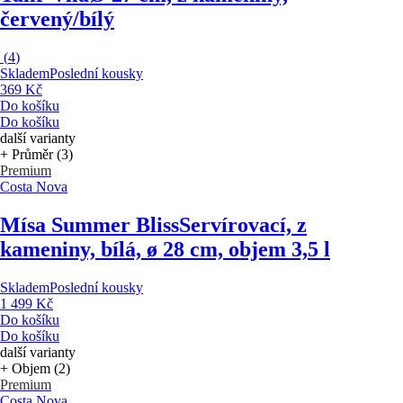
červený/bílý
(
4
)
Skladem
Poslední kousky
369 Kč
Do košíku
Do košíku
další varianty
+ Průměr (3)
Premium
Costa Nova
Mísa Summer Bliss
Servírovací, z
kameniny, bílá, ø 28 cm, objem 3,5 l
Skladem
Poslední kousky
1 499 Kč
Do košíku
Do košíku
další varianty
+ Objem (2)
Premium
Costa Nova