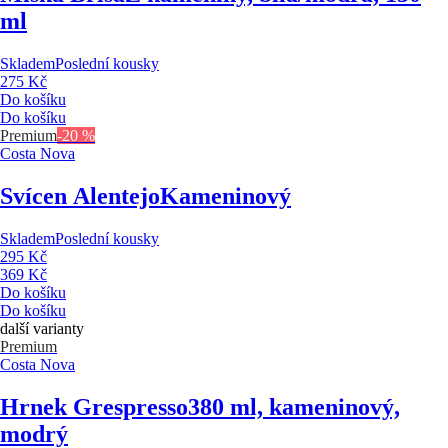
ml
Skladem
Poslední kousky
275 Kč
Do košíku
Do košíku
Premium
-20 %
Costa Nova
Svícen Alentejo
Kameninový
Skladem
Poslední kousky
295 Kč
369 Kč
Do košíku
Do košíku
další varianty
Premium
Costa Nova
Hrnek Grespresso
380 ml, kameninový,
modrý