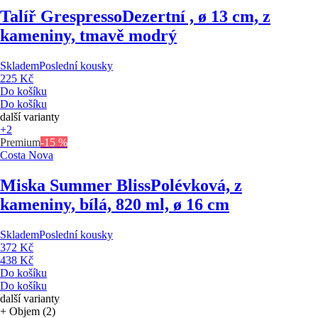
Talíř Grespresso
Dezertní , ø 13 cm, z
kameniny, tmavě modrý
Skladem
Poslední kousky
225 Kč
Do košíku
Do košíku
další varianty
+2
Premium
-15 %
Costa Nova
Miska Summer Bliss
Polévková, z
kameniny, bílá, 820 ml, ø 16 cm
Skladem
Poslední kousky
372 Kč
438 Kč
Do košíku
Do košíku
další varianty
+ Objem (2)