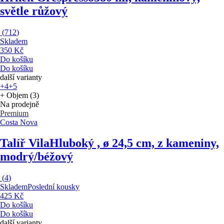
světle růžový
(
712
)
Skladem
350 Kč
Do košíku
Do košíku
další varianty
+4
+5
+ Objem (3)
Na prodejně
Premium
Costa Nova
Talíř Vila
Hluboký , ø 24,5 cm, z kameniny,
modrý/béžový
(
4
)
Skladem
Poslední kousky
425 Kč
Do košíku
Do košíku
další varianty