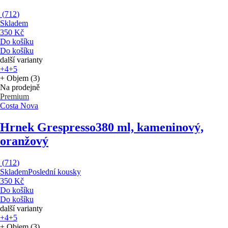
(
712
)
Skladem
350 Kč
Do košíku
Do košíku
další varianty
+4
+5
+ Objem (3)
Na prodejně
Premium
Costa Nova
Hrnek Grespresso
380 ml, kameninový,
oranžový
(
712
)
Skladem
Poslední kousky
350 Kč
Do košíku
Do košíku
další varianty
+4
+5
+ Objem (3)