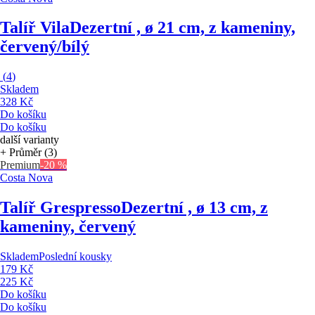
Talíř Vila
Dezertní , ø 21 cm, z kameniny,
červený/bílý
(
4
)
Skladem
328 Kč
Do košíku
Do košíku
další varianty
+ Průměr (3)
Premium
-20 %
Costa Nova
Talíř Grespresso
Dezertní , ø 13 cm, z
kameniny, červený
Skladem
Poslední kousky
179 Kč
225 Kč
Do košíku
Do košíku