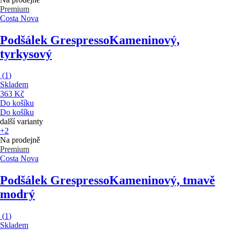
Premium
Costa Nova
Podšálek Grespresso
Kameninový,
tyrkysový
(
1
)
Skladem
363 Kč
Do košíku
Do košíku
další varianty
+2
Na prodejně
Premium
Costa Nova
Podšálek Grespresso
Kameninový, tmavě
modrý
(
1
)
Skladem