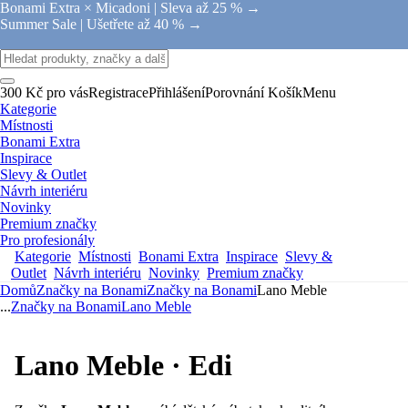
Bonami Extra × Micadoni |
Sleva až 25 % →
Summer Sale |
Ušetřete až 40 % →
300 Kč pro vás
Registrace
Přihlášení
Porovnání
Košík
Menu
Kategorie
Místnosti
Bonami Extra
Inspirace
Slevy & Outlet
Návrh interiéru
Novinky
Premium značky
Pro profesionály
Kategorie
Místnosti
Bonami Extra
Inspirace
Slevy &
Outlet
Návrh interiéru
Novinky
Premium značky
Domů
Značky na Bonami
Značky na Bonami
Lano Meble
...
Značky na Bonami
Lano Meble
Lano Meble · Edi