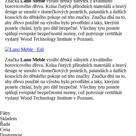
Značka
Lano Meble
vyrábí dětský nábytek z kvalitního
borovicového dřeva. Krása čistých přírodních materiálů a hravý
design se snoubí v domečkových postelích, palandách a dalších
kouscích do dětského pokoje od této značky. Značka dbá na to,
aby dřevo použité na výrobu bylo prvotřídní a laky, kterými
postele chrání, byly pro dítě bezpečné. Všechny tyto postele
splňují evropské bezpečnostní normy, což potvrzuje certifikát
vydaný Wood Technology Institute v Poznani.
Značka
Lano Meble
vyrábí dětský nábytek z kvalitního
borovicového dřeva. Krása čistých přírodních materiálů a hravý
design se snoubí v domečkových postelích, palandách a dalších
kouscích do dětského pokoje od této značky. Značka dbá na to,
aby dřevo použité na výrobu bylo prvotřídní a laky, kterými
postele chrání, byly pro dítě bezpečné. Všechny tyto postele
splňují evropské bezpečnostní normy, což potvrzuje certifikát
vydaný Wood Technology Institute v Poznani.
Filtry
Skladem
Řada
Cena
Dostupnost