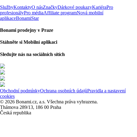
Služby
Kontakty
O nás
Značky
Dárkové poukazy
Kariéra
Pro
profesionály
Pro média
Affiliate program
Nová mobilní
aplikace
BonamiStar
Bonami prodejny v Praze
Stáhněte si Mobilní aplikaci
Sledujte nás na sociálních sítích
Obchodní podmínky
Ochrana osobních údajů
Pravidla a nastavení
cookies
© 2026 Bonami.cz, a.s. Všechna práva vyhrazena.
Thámova 289/13, 186 00 Praha
Česká republika