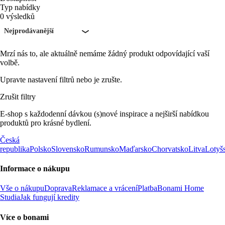
Typ nabídky
0 výsledků
Nejprodávanější
Mrzí nás to, ale aktuálně nemáme žádný produkt odpovídající vaší
volbě.
Upravte nastavení filtrů nebo je zrušte.
Zrušit filtry
E-shop s každodenní dávkou (s)nové inspirace a nejširší nabídkou
produktů pro krásné bydlení.
Česká
republika
Polsko
Slovensko
Rumunsko
Maďarsko
Chorvatsko
Litva
Lotyš
Informace o nákupu
Vše o nákupu
Doprava
Reklamace a vrácení
Platba
Bonami Home
Studia
Jak fungují kredity
Více o bonami