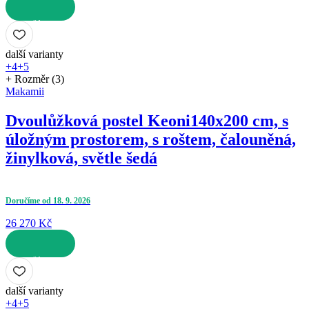
DO KOŠÍKU
další varianty
+4
+5
+ Rozměr (3)
Makamii
Dvoulůžková postel Keoni
140x200 cm, s
úložným prostorem, s roštem, čalouněná,
žinylková, světle šedá
Doručíme od 18. 9. 2026
26 270 Kč
DO KOŠÍKU
další varianty
+4
+5