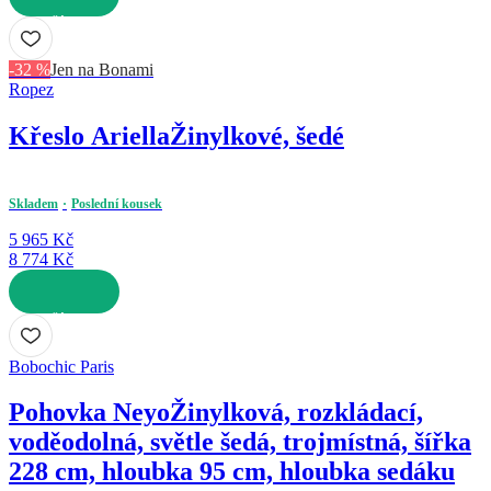
DO KOŠÍKU
-32 %
Jen na Bonami
Ropez
Křeslo Ariella
Žinylkové, šedé
Skladem
Poslední kousek
5 965 Kč
8 774 Kč
DO KOŠÍKU
Bobochic Paris
Pohovka Neyo
Žinylková, rozkládací,
voděodolná, světle šedá, trojmístná, šířka
228 cm, hloubka 95 cm, hloubka sedáku