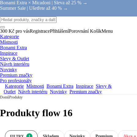
Bonami Extra × Micadoni |
Sleva až 25 % →
Summer Sale |
Ušetřete až 40 % →
300 Kč pro vás
Registrace
Přihlášení
Porovnání
Košík
Menu
Kategorie
Místnosti
Bonami Extra
Inspirace
Slevy & Outlet
Návrh interiéru
Novinky
Premium značky
Pro profesionály
Kategorie
Místnosti
Bonami Extra
Inspirace
Slevy &
Outlet
Návrh interiéru
Novinky
Premium značky
Domů
Produkty
Produkty flow 16
Skladem
Novinky
Premium
Akce a 
FILTRY
1