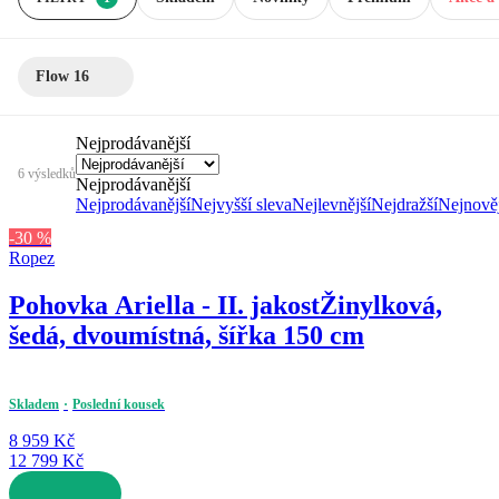
Flow 16
Nejprodávanější
6 výsledků
Nejprodávanější
Nejprodávanější
Nejvyšší sleva
Nejlevnější
Nejdražší
Nejnověj
-30 %
Ropez
Pohovka Ariella - II. jakost
Žinylková,
šedá, dvoumístná, šířka 150 cm
Skladem
Poslední kousek
8 959 Kč
12 799 Kč