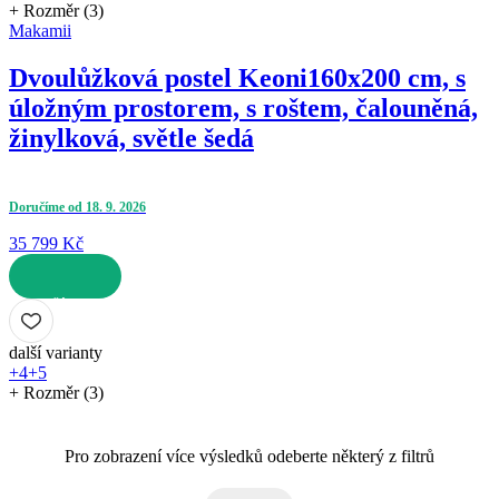
+ Rozměr (3)
Makamii
Dvoulůžková postel Keoni
160x200 cm, s
úložným prostorem, s roštem, čalouněná,
žinylková, světle šedá
Doručíme od 18. 9. 2026
35 799 Kč
DO KOŠÍKU
další varianty
+4
+5
+ Rozměr (3)
Pro zobrazení více výsledků odeberte některý z filtrů