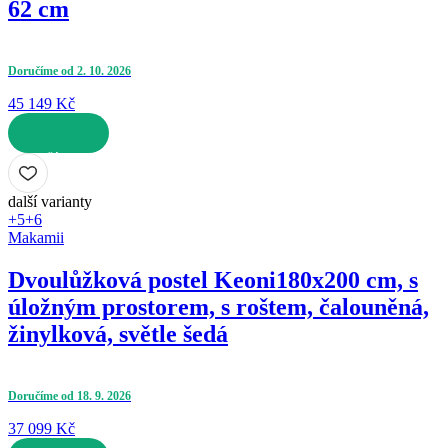
62 cm
Doručíme od 2. 10. 2026
45 149 Kč
DO KOŠÍKU
další varianty
+5
+6
Makamii
Dvoulůžková postel Keoni
180x200 cm, s
úložným prostorem, s roštem, čalouněná,
žinylková, světle šedá
Doručíme od 18. 9. 2026
37 099 Kč