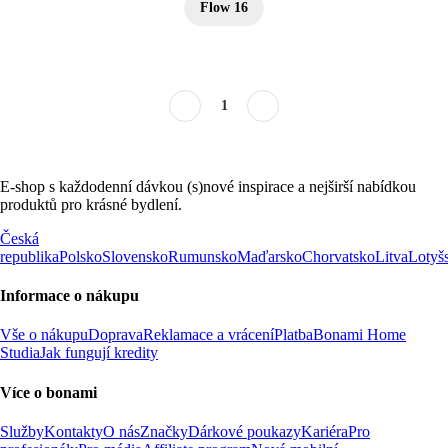
Flow 16
1
E-shop s každodenní dávkou (s)nové inspirace a nejširší nabídkou
produktů pro krásné bydlení.
Česká
republika
Polsko
Slovensko
Rumunsko
Maďarsko
Chorvatsko
Litva
Lotyš
Informace o nákupu
Vše o nákupu
Doprava
Reklamace a vrácení
Platba
Bonami Home
Studia
Jak fungují kredity
Více o bonami
Služby
Kontakty
O nás
Značky
Dárkové poukazy
Kariéra
Pro