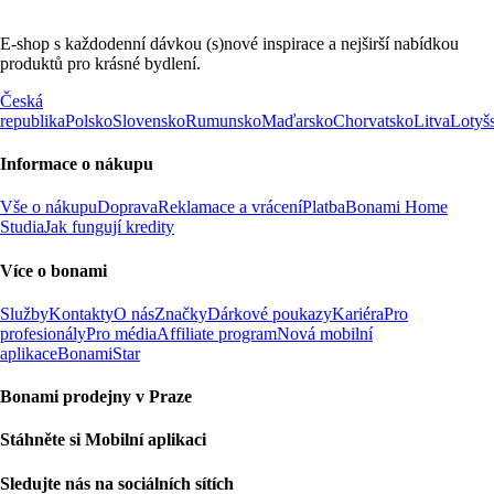
E-shop s každodenní dávkou (s)nové inspirace a nejširší nabídkou
produktů pro krásné bydlení.
Česká
republika
Polsko
Slovensko
Rumunsko
Maďarsko
Chorvatsko
Litva
Lotyš
Informace o nákupu
Vše o nákupu
Doprava
Reklamace a vrácení
Platba
Bonami Home
Studia
Jak fungují kredity
Více o bonami
Služby
Kontakty
O nás
Značky
Dárkové poukazy
Kariéra
Pro
profesionály
Pro média
Affiliate program
Nová mobilní
aplikace
BonamiStar
Bonami prodejny v Praze
Stáhněte si Mobilní aplikaci
Sledujte nás na sociálních sítích