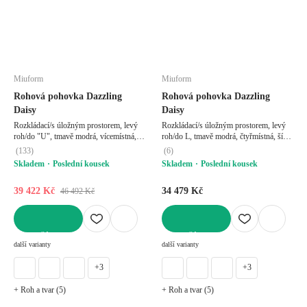
Miuform
Miuform
Rohová pohovka Dazzling
Rohová pohovka Dazzling
Daisy
Daisy
Rozkládací/s úložným prostorem, levý
Rozkládací/s úložným prostorem, levý
roh/do "U", tmavě modrá, vícemístná,
roh/do L, tmavě modrá, čtyřmístná, šířka
šířka 330 cm, hloubka 190 cm, hloubka
253 cm, hloubka 190 cm, hloubka
(
133
)
(
6
)
sedáku 62 cm
sedáku 62 cm
Skladem
Poslední kousek
Skladem
Poslední kousek
39 422 Kč
34 479 Kč
46 492 Kč
DO KOŠÍKU
DO KOŠÍKU
další varianty
další varianty
+3
+3
+ Roh a tvar (5)
+ Roh a tvar (5)