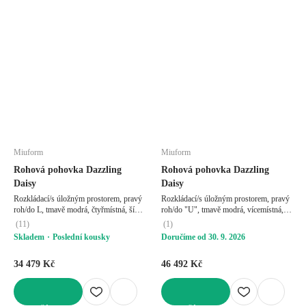
Miuform
Miuform
Rohová pohovka Dazzling
Rohová pohovka Dazzling
Daisy
Daisy
Rozkládací/s úložným prostorem, pravý
Rozkládací/s úložným prostorem, pravý
roh/do L, tmavě modrá, čtyřmístná, šířka
roh/do "U", tmavě modrá, vícemístná,
253 cm, hloubka 190 cm, hloubka
šířka 330 cm, hloubka 190 cm, hloubka
(
11
)
(
1
)
sedáku 62 cm
sedáku 62 cm
Skladem
Poslední kousky
Doručíme od 30. 9. 2026
34 479 Kč
46 492 Kč