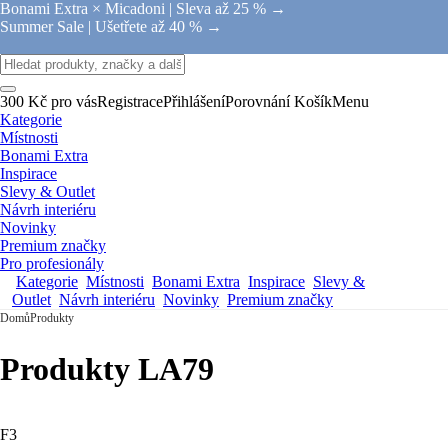
Bonami Extra × Micadoni |
Sleva až 25 % →
Summer Sale |
Ušetřete až 40 % →
300 Kč pro vás
Registrace
Přihlášení
Porovnání
Košík
Menu
Kategorie
Místnosti
Bonami Extra
Inspirace
Slevy & Outlet
Návrh interiéru
Novinky
Premium značky
Pro profesionály
Kategorie
Místnosti
Bonami Extra
Inspirace
Slevy &
Outlet
Návrh interiéru
Novinky
Premium značky
Domů
Produkty
Produkty LA79
F3