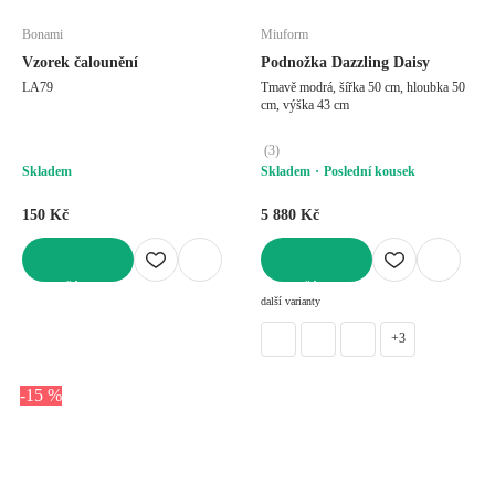
Bonami
Miuform
Vzorek čalounění
Podnožka Dazzling Daisy
LA79
Tmavě modrá, šířka 50 cm, hloubka 50
cm, výška 43 cm
(
3
)
Skladem
Skladem
Poslední kousek
150 Kč
5 880 Kč
DO KOŠÍKU
DO KOŠÍKU
další varianty
+3
-15 %