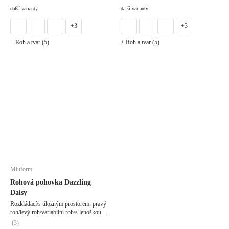
DO KOŠÍKU
DO KOŠÍKU
další varianty
další varianty
+3
+3
+ Roh a tvar (5)
+ Roh a tvar (5)
Miuform
Rohová pohovka Dazzling
Daisy
Rozkládací/s úložným prostorem, pravý
roh/levý roh/variabilní roh/s lenoškou,
tmavě modrá, trojmístná, šířka 260 cm,
(
3
)
hloubka 166 cm, hloubka sedáku 62 cm