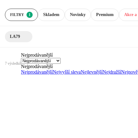
Skladem
Novinky
Premium
Akce a 
FILTRY
1
LA79
Nejprodávanější
7 výsledků
Nejprodávanější
Nejprodávanější
Nejvyšší sleva
Nejlevnější
Nejdražší
Nejnověj