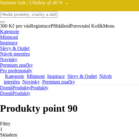
Summer Sale |
Ušetřete až 40 % →
300 Kč pro vás
Registrace
Přihlášení
Porovnání
Košík
Menu
Kategorie
Místnosti
Inspirace
Slevy & Outlet
Návrh interiéru
Novinky
Premium značky
Pro profesionály
Kategorie
Místnosti
Inspirace
Slevy & Outlet
Návrh
interiéru
Novinky
Premium značky
Domů
Produkty
Produkty
Domů
Produkty
Produkty point 90
Filtry
1
Skladem