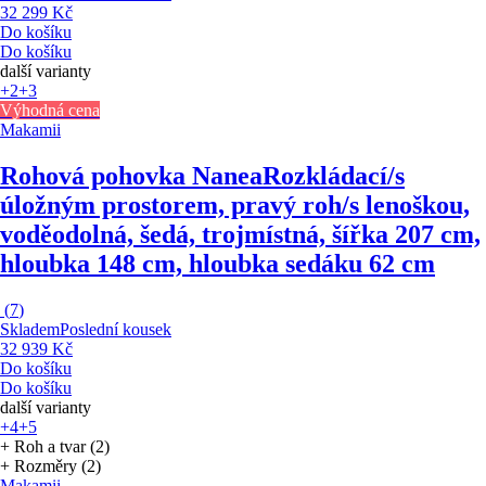
32 299 Kč
Do košíku
Do košíku
další varianty
+2
+3
Výhodná cena
Makamii
Rohová pohovka Nanea
Rozkládací/s
úložným prostorem, pravý roh/s lenoškou,
voděodolná, šedá, trojmístná, šířka 207 cm,
hloubka 148 cm, hloubka sedáku 62 cm
(
7
)
Skladem
Poslední kousek
32 939 Kč
Do košíku
Do košíku
další varianty
+4
+5
+ Roh a tvar (2)
+ Rozměry (2)
Makamii