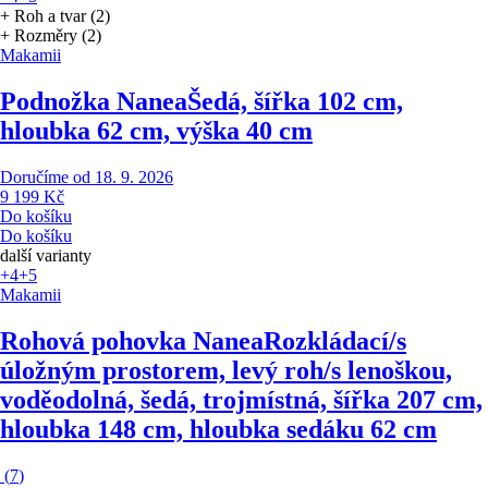
+ Roh a tvar (2)
+ Rozměry (2)
Makamii
Podnožka Nanea
Šedá, šířka 102 cm,
hloubka 62 cm, výška 40 cm
Doručíme od 18. 9. 2026
9 199 Kč
Do košíku
Do košíku
další varianty
+4
+5
Makamii
Rohová pohovka Nanea
Rozkládací/s
úložným prostorem, levý roh/s lenoškou,
voděodolná, šedá, trojmístná, šířka 207 cm,
hloubka 148 cm, hloubka sedáku 62 cm
(
7
)