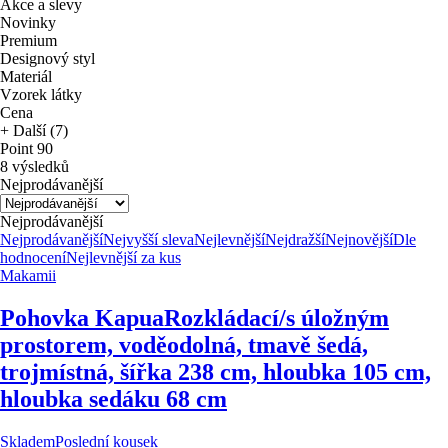
Akce a slevy
Novinky
Premium
Designový styl
Materiál
Vzorek látky
Cena
+ Další (7)
Point 90
8 výsledků
Nejprodávanější
Nejprodávanější
Nejprodávanější
Nejvyšší sleva
Nejlevnější
Nejdražší
Nejnovější
Dle
hodnocení
Nejlevnější za kus
Makamii
Pohovka Kapua
Rozkládací/s úložným
prostorem, voděodolná, tmavě šedá,
trojmístná, šířka 238 cm, hloubka 105 cm,
hloubka sedáku 68 cm
Skladem
Poslední kousek