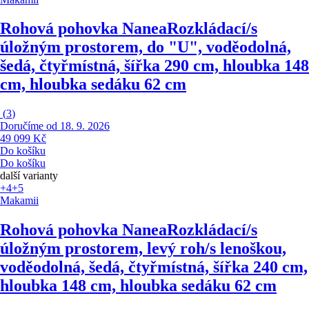
Rohová pohovka Nanea
Rozkládací/s
úložným prostorem, do "U", voděodolná,
šedá, čtyřmístná, šířka 290 cm, hloubka 148
cm, hloubka sedáku 62 cm
(
3
)
Doručíme od 18. 9. 2026
49 099 Kč
Do košíku
Do košíku
další varianty
+4
+5
Makamii
Rohová pohovka Nanea
Rozkládací/s
úložným prostorem, levý roh/s lenoškou,
voděodolná, šedá, čtyřmístná, šířka 240 cm,
hloubka 148 cm, hloubka sedáku 62 cm