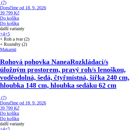
(
7
)
Doručíme od 18. 9. 2026
39 799 Kč
Do košíku
Do košíku
další varianty
+4
+5
+ Roh a tvar (2)
+ Rozměry (2)
Makamii
Rohová pohovka Nanea
Rozkládací/s
úložným prostorem, pravý roh/s lenoškou,
voděodolná, šedá, čtyřmístná, šířka 240 cm,
hloubka 148 cm, hloubka sedáku 62 cm
(
7
)
Doručíme od 18. 9. 2026
39 799 Kč
Do košíku
Do košíku
další varianty
+4
+5