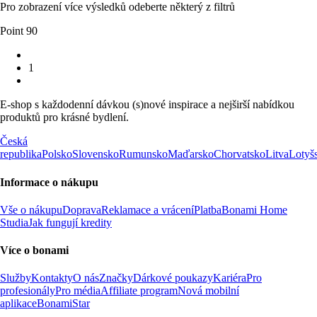
Pro zobrazení více výsledků odeberte některý z filtrů
Point 90
1
E-shop s každodenní dávkou (s)nové inspirace a nejširší nabídkou
produktů pro krásné bydlení.
Česká
republika
Polsko
Slovensko
Rumunsko
Maďarsko
Chorvatsko
Litva
Lotyš
Informace o nákupu
Vše o nákupu
Doprava
Reklamace a vrácení
Platba
Bonami Home
Studia
Jak fungují kredity
Více o bonami
Služby
Kontakty
O nás
Značky
Dárkové poukazy
Kariéra
Pro
profesionály
Pro média
Affiliate program
Nová mobilní
aplikace
BonamiStar