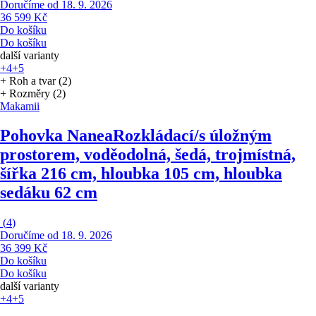
Doručíme od 18. 9. 2026
36 599 Kč
Do košíku
Do košíku
další varianty
+4
+5
+ Roh a tvar (2)
+ Rozměry (2)
Makamii
Pohovka Nanea
Rozkládací/s úložným
prostorem, voděodolná, šedá, trojmístná,
šířka 216 cm, hloubka 105 cm, hloubka
sedáku 62 cm
(
4
)
Doručíme od 18. 9. 2026
36 399 Kč
Do košíku
Do košíku
další varianty
+4
+5