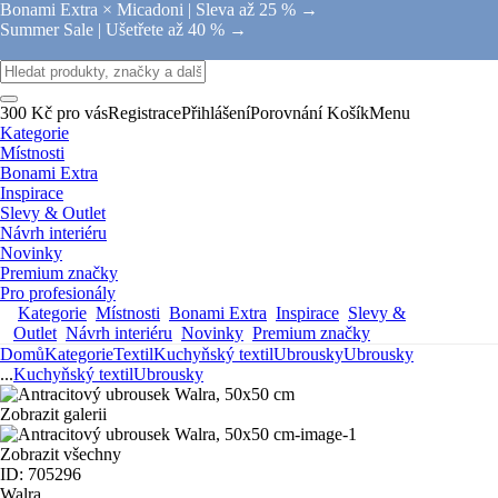
Bonami Extra × Micadoni |
Sleva až 25 % →
Summer Sale |
Ušetřete až 40 % →
300 Kč pro vás
Registrace
Přihlášení
Porovnání
Košík
Menu
Kategorie
Místnosti
Bonami Extra
Inspirace
Slevy & Outlet
Návrh interiéru
Novinky
Premium značky
Pro profesionály
Kategorie
Místnosti
Bonami Extra
Inspirace
Slevy &
Outlet
Návrh interiéru
Novinky
Premium značky
Domů
Kategorie
Textil
Kuchyňský textil
Ubrousky
Ubrousky
...
Kuchyňský textil
Ubrousky
Zobrazit galerii
Zobrazit všechny
ID: 705296
Walra