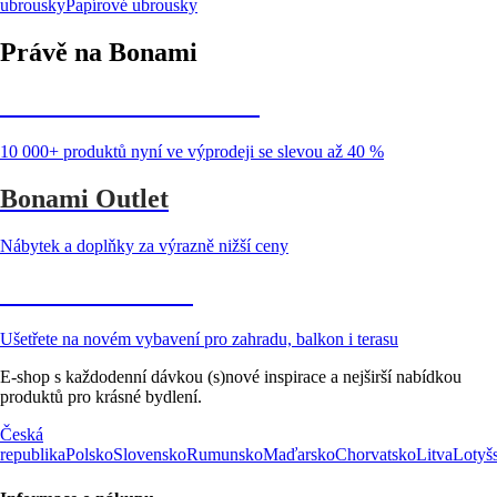
ubrousky
Papírové ubrousky
Právě na Bonami
Summer Sale až -40 %
10 000+ produktů nyní ve výprodeji se slevou až 40 %
Bonami Outlet
Nábytek a doplňky za výrazně nižší ceny
Zahrada ve slevě
Ušetřete na novém vybavení pro zahradu, balkon i terasu
E-shop s každodenní dávkou (s)nové inspirace a nejširší nabídkou
produktů pro krásné bydlení.
Česká
republika
Polsko
Slovensko
Rumunsko
Maďarsko
Chorvatsko
Litva
Lotyš