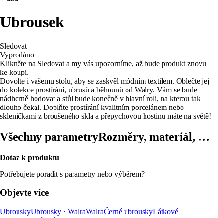
Ubrousek
Sledovat
Vyprodáno
Klikněte na Sledovat a my vás upozorníme, až bude produkt znovu
ke koupi.
Dovolte i vašemu stolu, aby se zaskvěl módním textilem. Oblečte jej
do kolekce prostírání, ubrusů a běhounů od Walry. Vám se bude
nádherně hodovat a stůl bude konečně v hlavní roli, na kterou tak
dlouho čekal. Doplňte prostírání kvalitním porcelánem nebo
skleničkami z broušeného skla a přepychovou hostinu máte na světě!
Všechny parametry
Rozměry, materiál, …
Dotaz k produktu
Potřebujete poradit s parametry nebo výběrem?
Objevte více
Ubrousky
Ubrousky · Walra
Walra
Černé ubrousky
Látkové