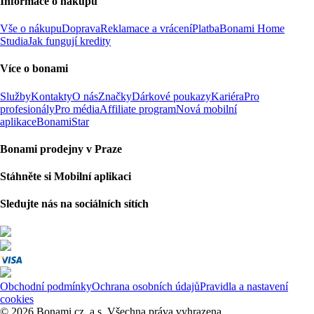
Informace o nákupu
Vše o nákupu
Doprava
Reklamace a vrácení
Platba
Bonami Home
Studia
Jak fungují kredity
Více o bonami
Služby
Kontakty
O nás
Značky
Dárkové poukazy
Kariéra
Pro
profesionály
Pro média
Affiliate program
Nová mobilní
aplikace
BonamiStar
Bonami prodejny v Praze
Stáhněte si Mobilní aplikaci
Sledujte nás na sociálních sítích
Obchodní podmínky
Ochrana osobních údajů
Pravidla a nastavení
cookies
© 2026 Bonami.cz, a.s. Všechna práva vyhrazena.