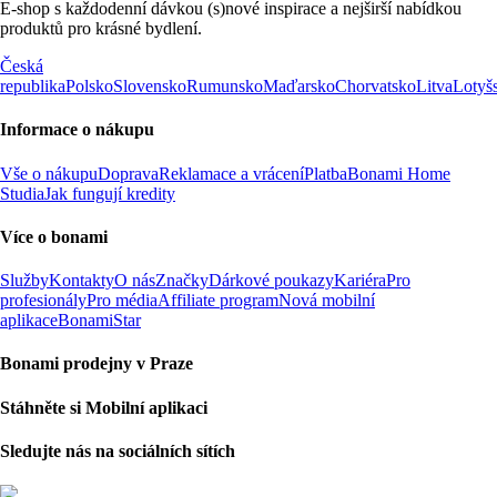
E-shop s každodenní dávkou (s)nové inspirace a nejširší nabídkou
produktů pro krásné bydlení.
Česká
republika
Polsko
Slovensko
Rumunsko
Maďarsko
Chorvatsko
Litva
Lotyš
Informace o nákupu
Vše o nákupu
Doprava
Reklamace a vrácení
Platba
Bonami Home
Studia
Jak fungují kredity
Více o bonami
Služby
Kontakty
O nás
Značky
Dárkové poukazy
Kariéra
Pro
profesionály
Pro média
Affiliate program
Nová mobilní
aplikace
BonamiStar
Bonami prodejny v Praze
Stáhněte si Mobilní aplikaci
Sledujte nás na sociálních sítích