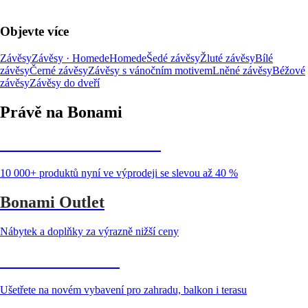
Objevte více
Závěsy
Závěsy · Homede
Homede
Šedé závěsy
Žluté závěsy
Bílé
závěsy
Černé závěsy
Závěsy s vánočním motivem
Lněné závěsy
Béžové
závěsy
Závěsy do dveří
Právě na Bonami
Summer Sale až -40 %
10 000+ produktů nyní ve výprodeji se slevou až 40 %
Bonami Outlet
Nábytek a doplňky za výrazně nižší ceny
Zahrada ve slevě
Ušetřete na novém vybavení pro zahradu, balkon i terasu