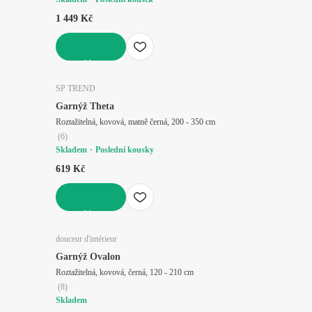
1 449 Kč
DO KOŠÍKU
SP TREND
Garnýž Theta
Roztažitelná, kovová, matně černá, 200 - 350 cm
(
6
)
Skladem
Poslední kousky
619 Kč
DO KOŠÍKU
douceur d'intérieur
Garnýž Ovalon
Roztažitelná, kovová, černá, 120 - 210 cm
(
8
)
Skladem