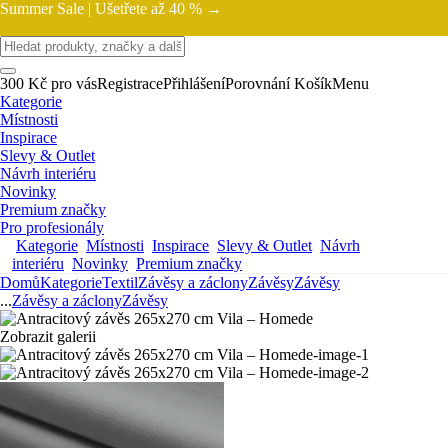
Summer Sale |
Ušetřete až 40 % →
300 Kč pro vás
Registrace
Přihlášení
Porovnání
Košík
Menu
Kategorie
Místnosti
Inspirace
Slevy & Outlet
Návrh interiéru
Novinky
Premium značky
Pro profesionály
Kategorie
Místnosti
Inspirace
Slevy & Outlet
Návrh
interiéru
Novinky
Premium značky
Domů
Kategorie
Textil
Závěsy a záclony
Závěsy
Závěsy
...
Závěsy a záclony
Závěsy
Zobrazit galerii