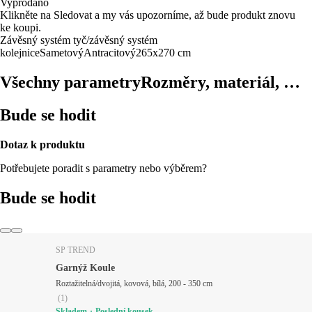
Vyprodáno
Klikněte na Sledovat a my vás upozorníme, až bude produkt znovu
ke koupi.
Závěsný systém tyč/závěsný systém
kolejnice
Sametový
Antracitový
265x270 cm
Všechny parametry
Rozměry, materiál, …
Bude se hodit
Dotaz k produktu
Potřebujete poradit s parametry nebo výběrem?
Bude se hodit
SP TREND
Garnýž Koule
Roztažitelná/dvojitá, kovová, bílá, 200 - 350 cm
(
1
)
Skladem
Poslední kousek