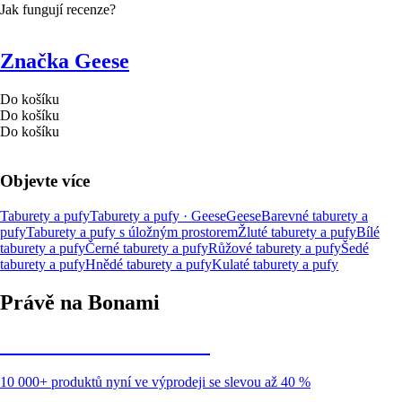
Jak fungují recenze?
Značka Geese
Do košíku
Do košíku
Do košíku
Objevte více
Taburety a pufy
Taburety a pufy · Geese
Geese
Barevné taburety a
pufy
Taburety a pufy s úložným prostorem
Žluté taburety a pufy
Bílé
taburety a pufy
Černé taburety a pufy
Růžové taburety a pufy
Šedé
taburety a pufy
Hnědé taburety a pufy
Kulaté taburety a pufy
Právě na Bonami
Summer Sale až -40 %
10 000+ produktů nyní ve výprodeji se slevou až 40 %