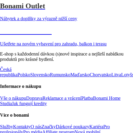
Bonami Outlet
Nábytek a doplňky za výrazně nižší ceny
Zahrada ve slevě
Ušetřete na novém vybavení pro zahradu, balkon i terasu
E-shop s každodenní dávkou (s)nové inspirace a nejširší nabídkou
produktů pro krásné bydlení.
Česká
republika
Polsko
Slovensko
Rumunsko
Maďarsko
Chorvatsko
Litva
Lotyš
Informace o nákupu
Vše o nákupu
Doprava
Reklamace a vrácení
Platba
Bonami Home
Studia
Jak fungují kredity
Více o bonami
Služby
Kontakty
O nás
Značky
Dárkové poukazy
Kariéra
Pro
profesionály
Pro média
Affiliate program
Nová mobilní