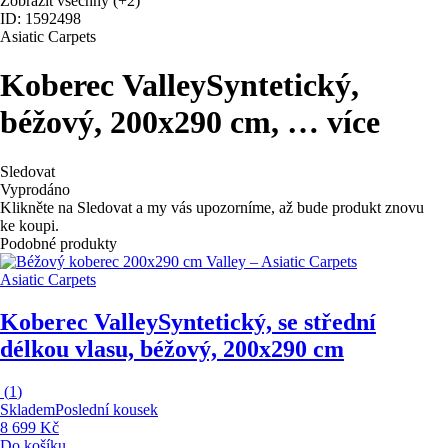
Zobrazit všechny
(+2)
ID: 1592498
Asiatic Carpets
Koberec Valley
Syntetický,
béžový, 200x290 cm
, …
více
Sledovat
Vyprodáno
Klikněte na Sledovat a my vás upozorníme, až bude produkt znovu
ke koupi.
Podobné produkty
Asiatic Carpets
Koberec Valley
Syntetický, se střední
délkou vlasu, béžový, 200x290 cm
(
1
)
Skladem
Poslední kousek
8 699 Kč
Do košíku