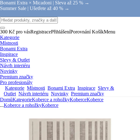
Bonami Extra × Micadoni |
Sleva až 25 % →
Summer Sale |
Ušetřete až 40 % →
300 Kč pro vás
Registrace
Přihlášení
Porovnání
Košík
Menu
Kategorie
Místnosti
Bonami Extra
Inspirace
Slevy & Outlet
Návrh interiéru
Novinky
Premium značky
Pro profesionály
Kategorie
Místnosti
Bonami Extra
Inspirace
Slevy &
Outlet
Návrh interiéru
Novinky
Premium značky
Domů
Kategorie
Koberce a rohožky
Koberce
Koberce
...
Koberce a rohožky
Koberce