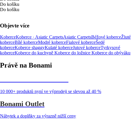
Do košíku
Do košíku
Objevte více
Koberce
Koberce · Asiatic Carpets
Asiatic Carpets
Béžové koberce
Žluté
koberce
Bílé koberce
Modré koberce
Fialové koberce
Šedé
koberce
Koberce shaggy
Kulaté koberce
Jutové koberce
Tyrkysové
koberce
Koberce do kuchyně
Koberce do ložnice
Koberce do obýváku
Právě na Bonami
Summer Sale až -40 %
10 000+ produktů nyní ve výprodeji se slevou až 40 %
Bonami Outlet
Nábytek a doplňky za výrazně nižší ceny
Zahrada ve slevě