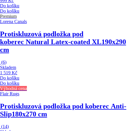
999 Kč
Do košíku
Do košíku
Premium
Lorena Canals
Protiskluzová podložka pod
koberec Natural Latex-coated XL
190x290
cm
(
6
)
Skladem
1 519 Kč
Do košíku
Do košíku
Výhodná cena
Flair Rugs
Protiskluzová podložka pod koberec Anti-
Slip
180x270 cm
(
14
)