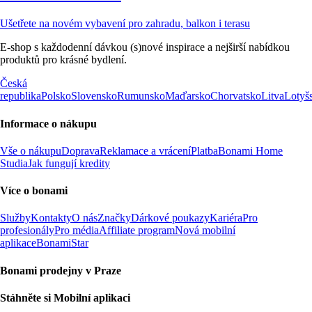
Ušetřete na novém vybavení pro zahradu, balkon i terasu
E-shop s každodenní dávkou (s)nové inspirace a nejširší nabídkou
produktů pro krásné bydlení.
Česká
republika
Polsko
Slovensko
Rumunsko
Maďarsko
Chorvatsko
Litva
Lotyš
Informace o nákupu
Vše o nákupu
Doprava
Reklamace a vrácení
Platba
Bonami Home
Studia
Jak fungují kredity
Více o bonami
Služby
Kontakty
O nás
Značky
Dárkové poukazy
Kariéra
Pro
profesionály
Pro média
Affiliate program
Nová mobilní
aplikace
BonamiStar
Bonami prodejny v Praze
Stáhněte si Mobilní aplikaci