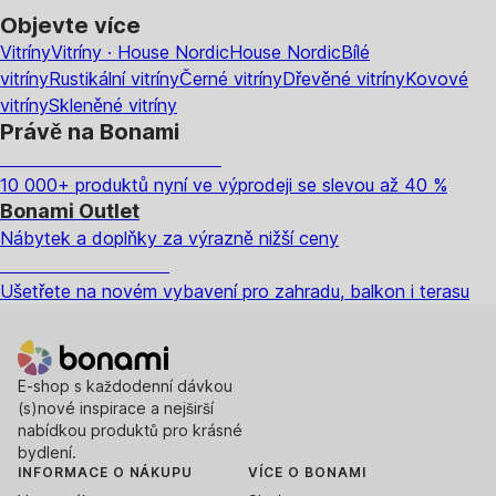
Objevte více
Vitríny
Vitríny · House Nordic
House Nordic
Bílé
vitríny
Rustikální vitríny
Černé vitríny
Dřevěné vitríny
Kovové
vitríny
Skleněné vitríny
Právě na Bonami
Summer Sale až -40 %
10 000+ produktů nyní ve výprodeji se slevou až 40 %
Bonami Outlet
Nábytek a doplňky za výrazně nižší ceny
Zahrada ve slevě
Ušetřete na novém vybavení pro zahradu, balkon i terasu
E-shop s každodenní dávkou
(s)nové inspirace a nejširší
nabídkou produktů pro krásné
bydlení.
INFORMACE O NÁKUPU
VÍCE O BONAMI