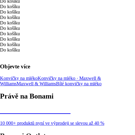
Do košíku
Do košíku
Do košíku
Do košíku
Do košíku
Do košíku
Do košíku
Do košíku
Do košíku
Do košíku
Objevte více
Konvičky na mléko
Konvičky na mléko · Maxwell &
Williams
Maxwell & Williams
Bílé konvičky na mléko
Právě na Bonami
Summer Sale až -40 %
10 000+ produktů nyní ve výprodeji se slevou až 40 %