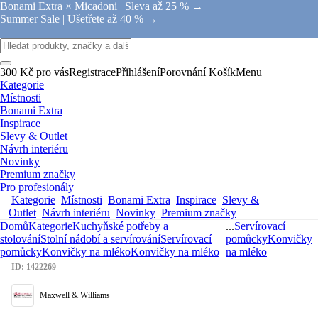
Bonami Extra × Micadoni |
Sleva až 25 % →
Summer Sale |
Ušetřete až 40 % →
300 Kč pro vás
Registrace
Přihlášení
Porovnání
Košík
Menu
Kategorie
Místnosti
Bonami Extra
Inspirace
Slevy & Outlet
Návrh interiéru
Novinky
Premium značky
Pro profesionály
Kategorie
Místnosti
Bonami Extra
Inspirace
Slevy &
Outlet
Návrh interiéru
Novinky
Premium značky
Domů
Kategorie
Kuchyňské potřeby a
...
Servírovací
stolování
Stolní nádobí a servírování
Servírovací
pomůcky
Konvičky
pomůcky
Konvičky na mléko
Konvičky na mléko
na mléko
ID: 1422269
Maxwell & Williams