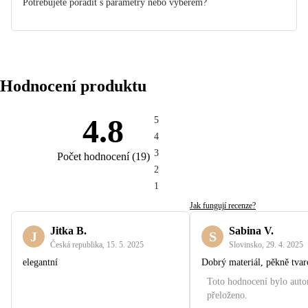
Potřebujete poradit s parametry nebo výběrem?
Hodnocení produktu
4.8
5
4
3
Počet hodnocení
(
19
)
2
1
Jak fungují recenze?
Jitka B.
Sabina V.
J
S
Česká republika
,
15. 5. 2025
Slovinsko
,
29. 4. 2025
elegantní
Dobrý materiál, pěkně tva
Toto hodnocení bylo aut
přeloženo.