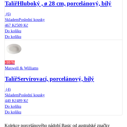
Talíř
Hluboký , ø 28 cm, porcelánový, bílý
(
6
)
Skladem
Poslední kousky
467 Kč
509 Kč
Do košíku
Do košíku
-10 %
Maxwell & Williams
Talíř
Servírovací, porcelánový, bílý
(
4
)
Skladem
Poslední kousky
440 Kč
489 Kč
Do košíku
Do košíku
Kolekce porcelánového nádobí Basic od australské značky