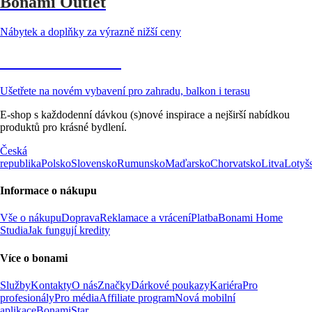
Bonami Outlet
Nábytek a doplňky za výrazně nižší ceny
Zahrada ve slevě
Ušetřete na novém vybavení pro zahradu, balkon i terasu
E-shop s každodenní dávkou (s)nové inspirace a nejširší nabídkou
produktů pro krásné bydlení.
Česká
republika
Polsko
Slovensko
Rumunsko
Maďarsko
Chorvatsko
Litva
Lotyš
Informace o nákupu
Vše o nákupu
Doprava
Reklamace a vrácení
Platba
Bonami Home
Studia
Jak fungují kredity
Více o bonami
Služby
Kontakty
O nás
Značky
Dárkové poukazy
Kariéra
Pro
profesionály
Pro média
Affiliate program
Nová mobilní
aplikace
BonamiStar