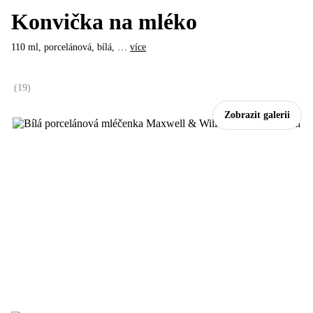
Konvička na mléko
110 ml, porcelánová, bílá
, …
více
(
19
)
Zobrazit galerii