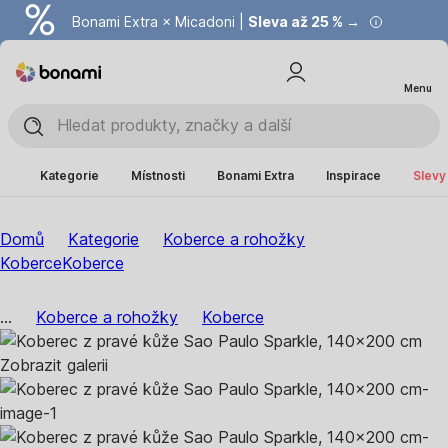
Bonami Extra × Micadoni |
Summer Sale |
Ušetřete až 40 % →
Sleva až 25 % →
Menu
Kategorie
Místnosti
Bonami Extra
Inspirace
Slevy
Domů
Kategorie
Koberce a rohožky
Koberce
Koberce
...
Koberce a rohožky
Koberce
Zobrazit galerii