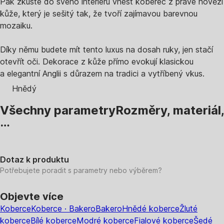
Pak zkuste do svého interiéru vnést koberec z pravé hovězí
kůže, který je sešitý tak, že tvoří zajímavou barevnou
mozaiku.
Díky němu budete mít tento luxus na dosah ruky, jen stačí
otevřít oči. Dekorace z kůže přímo evokují klasickou
a elegantní Anglii s důrazem na tradici a vytříbený vkus.
Hnědý
Všechny parametry
Rozměry, materiál,
…
Dotaz k produktu
Potřebujete poradit s parametry nebo výběrem?
Objevte více
Koberce
Koberce · Bakero
Bakero
Hnědé koberce
Žluté
koberce
Bílé koberce
Modré koberce
Fialové koberce
Šedé