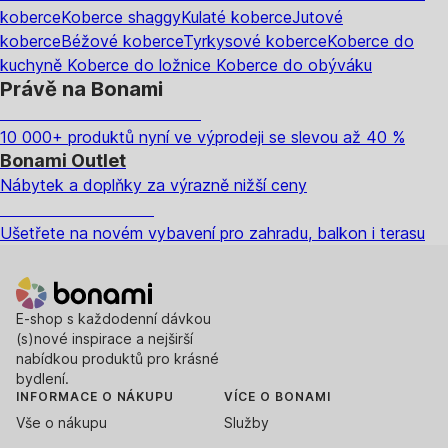
koberce
Koberce shaggy
Kulaté koberce
Jutové
koberce
Béžové koberce
Tyrkysové koberce
Koberce do
kuchyně
Koberce do ložnice
Koberce do obýváku
Právě na Bonami
Summer Sale až -40 %
10 000+ produktů nyní ve výprodeji se slevou až 40 %
Bonami Outlet
Nábytek a doplňky za výrazně nižší ceny
Zahrada ve slevě
Ušetřete na novém vybavení pro zahradu, balkon i terasu
E-shop s každodenní dávkou
(s)nové inspirace a nejširší
nabídkou produktů pro krásné
bydlení.
INFORMACE O NÁKUPU
VÍCE O BONAMI
Vše o nákupu
Služby