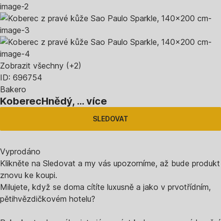
Zobrazit všechny
(+2)
ID: 696754
Bakero
Koberec
Hnědý
, …
více
SLEDOVAT
Vyprodáno
Klikněte na Sledovat a my vás upozorníme, až bude produkt
znovu ke koupi.
Milujete, když se doma cítíte luxusně a jako v prvotřídním,
pětihvězdičkovém hotelu?