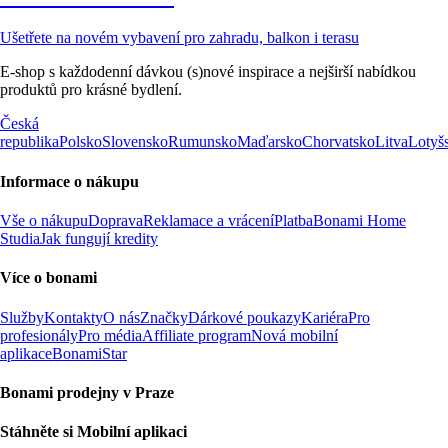
Ušetřete na novém vybavení pro zahradu, balkon i terasu
E-shop s každodenní dávkou (s)nové inspirace a nejširší nabídkou
produktů pro krásné bydlení.
Česká
republika
Polsko
Slovensko
Rumunsko
Maďarsko
Chorvatsko
Litva
Lotyš
Informace o nákupu
Vše o nákupu
Doprava
Reklamace a vrácení
Platba
Bonami Home
Studia
Jak fungují kredity
Více o bonami
Služby
Kontakty
O nás
Značky
Dárkové poukazy
Kariéra
Pro
profesionály
Pro média
Affiliate program
Nová mobilní
aplikace
BonamiStar
Bonami prodejny v Praze
Stáhněte si Mobilní aplikaci