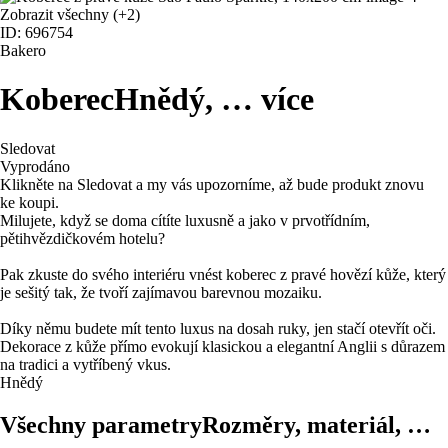
Zobrazit všechny
(+2)
ID: 696754
Bakero
Koberec
Hnědý
, …
více
Sledovat
Vyprodáno
Klikněte na Sledovat a my vás upozorníme, až bude produkt znovu
ke koupi.
Milujete, když se doma cítíte luxusně a jako v prvotřídním,
pětihvězdičkovém hotelu?
Pak zkuste do svého interiéru vnést koberec z pravé hovězí kůže, který
je sešitý tak, že tvoří zajímavou barevnou mozaiku.
Díky němu budete mít tento luxus na dosah ruky, jen stačí otevřít oči.
Dekorace z kůže přímo evokují klasickou a elegantní Anglii s důrazem
na tradici a vytříbený vkus.
Hnědý
Všechny parametry
Rozměry, materiál, …