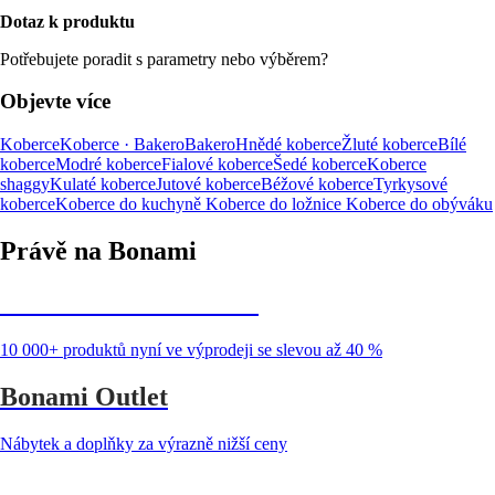
Dotaz k produktu
Potřebujete poradit s parametry nebo výběrem?
Objevte více
Koberce
Koberce · Bakero
Bakero
Hnědé koberce
Žluté koberce
Bílé
koberce
Modré koberce
Fialové koberce
Šedé koberce
Koberce
shaggy
Kulaté koberce
Jutové koberce
Béžové koberce
Tyrkysové
koberce
Koberce do kuchyně
Koberce do ložnice
Koberce do obýváku
Právě na Bonami
Summer Sale až -40 %
10 000+ produktů nyní ve výprodeji se slevou až 40 %
Bonami Outlet
Nábytek a doplňky za výrazně nižší ceny
Zahrada ve slevě