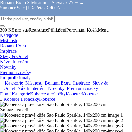
Bonami Extra × Micadoni |
Sleva až 25 % →
Summer Sale |
Ušetřete až 40 % →
300 Kč pro vás
Registrace
Přihlášení
Porovnání
Košík
Menu
Kategorie
Místnosti
Bonami Extra
Inspirace
Slevy & Outlet
Návrh interiéru
Novinky
Premium značky
Pro profesionály
Kategorie
Místnosti
Bonami Extra
Inspirace
Slevy &
Outlet
Návrh interiéru
Novinky
Premium značky
Domů
Kategorie
Koberce a rohožky
Koberce
Koberce
...
Koberce a rohožky
Koberce
Zobrazit galerii