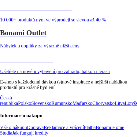
Summer Sale až -40 %
10 000+ produktů nyní ve výprodeji se slevou až 40 %
Bonami Outlet
Nábytek a doplňky za výrazně nižší ceny
Zahrada ve slevě
Ušetřete na novém vybavení pro zahradu, balkon i terasu
E-shop s každodenní dávkou (s)nové inspirace a nejširší nabídkou
produktů pro krásné bydlení.
Česká
republika
Polsko
Slovensko
Rumunsko
Maďarsko
Chorvatsko
Litva
Lotyš
Informace o nákupu
Vše o nákupu
Doprava
Reklamace a vrácení
Platba
Bonami Home
Studia
Jak fungují kredity