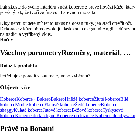
Pak zkuste do svého interiéru vnést koberec z pravé hovězí kůže, který
je sešitý tak, že tvoří zajímavou barevnou mozaiku.
Díky němu budete mít tento luxus na dosah ruky, jen stačí otevřít oči.
Dekorace z kůže přímo evokují klasickou a elegantní Anglii s důrazem
na tradici a vytříbený vkus.
Hnědý
Všechny parametry
Rozměry, materiál, …
Dotaz k produktu
Potřebujete poradit s parametry nebo výběrem?
Objevte více
Koberce
Koberce · Bakero
Bakero
Hnědé koberce
Žluté koberce
Bílé
koberce
Modré koberce
Fialové koberce
Šedé koberce
Koberce
shaggy
Kulaté koberce
Jutové koberce
Béžové koberce
Tyrkysové
koberce
Koberce do kuchyně
Koberce do ložnice
Koberce do obýváku
Právě na Bonami