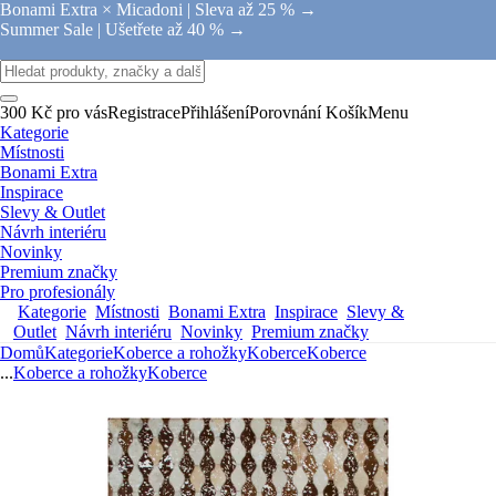
Bonami Extra × Micadoni |
Sleva až 25 % →
Summer Sale |
Ušetřete až 40 % →
300 Kč pro vás
Registrace
Přihlášení
Porovnání
Košík
Menu
Kategorie
Místnosti
Bonami Extra
Inspirace
Slevy & Outlet
Návrh interiéru
Novinky
Premium značky
Pro profesionály
Kategorie
Místnosti
Bonami Extra
Inspirace
Slevy &
Outlet
Návrh interiéru
Novinky
Premium značky
Domů
Kategorie
Koberce a rohožky
Koberce
Koberce
...
Koberce a rohožky
Koberce