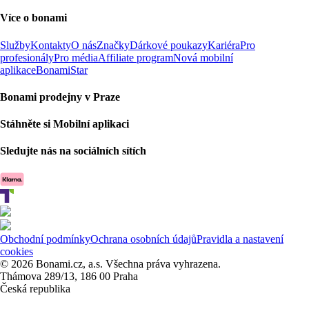
Více o bonami
Služby
Kontakty
O nás
Značky
Dárkové poukazy
Kariéra
Pro
profesionály
Pro média
Affiliate program
Nová mobilní
aplikace
BonamiStar
Bonami prodejny v Praze
Stáhněte si Mobilní aplikaci
Sledujte nás na sociálních sítích
Obchodní podmínky
Ochrana osobních údajů
Pravidla a nastavení
cookies
© 2026 Bonami.cz, a.s. Všechna práva vyhrazena.
Thámova 289/13, 186 00 Praha
Česká republika