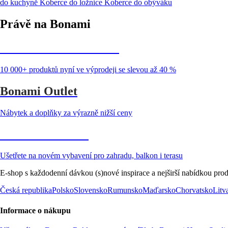
do kuchyně
Koberce do ložnice
Koberce do obýváku
Právě na Bonami
Summer Sale až -40 %
10 000+ produktů nyní ve výprodeji se slevou až 40 %
Bonami Outlet
Nábytek a doplňky za výrazně nižší ceny
Zahrada ve slevě
Ušetřete na novém vybavení pro zahradu, balkon i terasu
E-shop s každodenní dávkou (s)nové inspirace a nejširší nabídkou prod
Česká republika
Polsko
Slovensko
Rumunsko
Maďarsko
Chorvatsko
Litv
Informace o nákupu