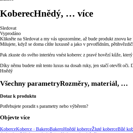
Koberec
Hnědý
, …
více
Sledovat
Vyprodáno
Klikněte na Sledovat a my vás upozorníme, až bude produkt znovu ke 
Milujete, když se doma cítíte luxusně a jako v prvotřídním, pětihvězd
Pak zkuste do svého interiéru vnést koberec z pravé hovězí kůže, který
Díky němu budete mít tento luxus na dosah ruky, jen stačí otevřít oči. 
Hnědý
Všechny parametry
Rozměry, materiál, …
Dotaz k produktu
Potřebujete poradit s parametry nebo výběrem?
Objevte více
Koberce
Koberce · Bakero
Bakero
Hnědé koberce
Žluté koberce
Bílé ko