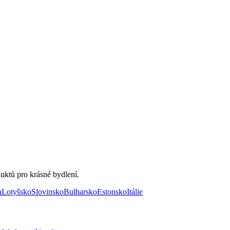
uktů pro krásné bydlení.
a
Lotyšsko
Slovinsko
Bulharsko
Estonsko
Itálie