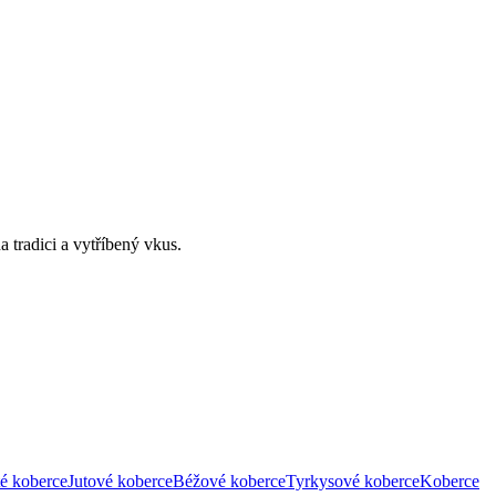
 tradici a vytříbený vkus.
é koberce
Jutové koberce
Béžové koberce
Tyrkysové koberce
Koberce