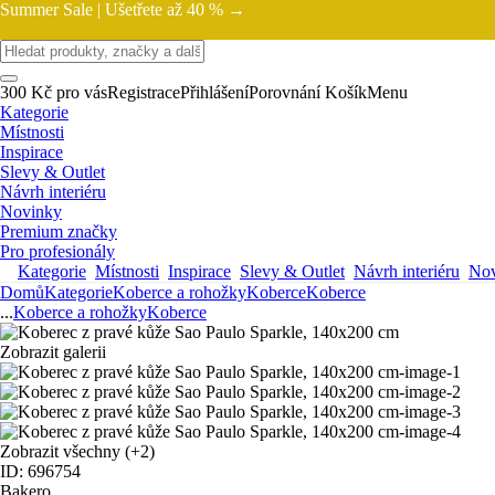
Summer Sale |
Ušetřete až 40 % →
300 Kč pro vás
Registrace
Přihlášení
Porovnání
Košík
Menu
Kategorie
Místnosti
Inspirace
Slevy & Outlet
Návrh interiéru
Novinky
Premium značky
Pro profesionály
Kategorie
Místnosti
Inspirace
Slevy & Outlet
Návrh interiéru
Nov
Domů
Kategorie
Koberce a rohožky
Koberce
Koberce
...
Koberce a rohožky
Koberce
Zobrazit galerii
Zobrazit všechny
(+2)
ID: 696754
Bakero