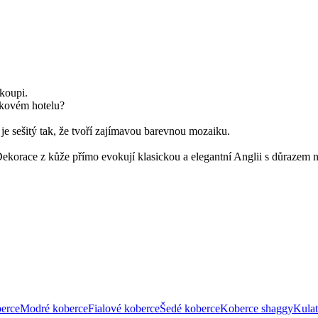
koupi.
ičkovém hotelu?
 je sešitý tak, že tvoří zajímavou barevnou mozaiku.
Dekorace z kůže přímo evokují klasickou a elegantní Anglii s důrazem na
berce
Modré koberce
Fialové koberce
Šedé koberce
Koberce shaggy
Kulat