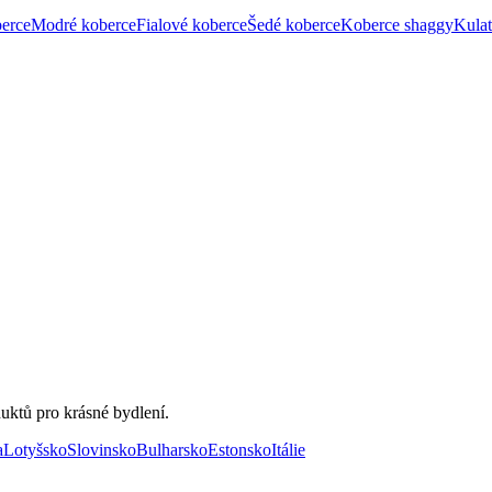
berce
Modré koberce
Fialové koberce
Šedé koberce
Koberce shaggy
Kulat
uktů pro krásné bydlení.
a
Lotyšsko
Slovinsko
Bulharsko
Estonsko
Itálie