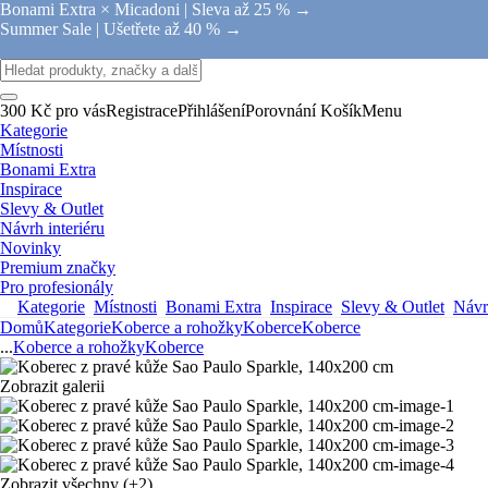
Bonami Extra × Micadoni |
Sleva až 25 % →
Summer Sale |
Ušetřete až 40 % →
300 Kč pro vás
Registrace
Přihlášení
Porovnání
Košík
Menu
Kategorie
Místnosti
Bonami Extra
Inspirace
Slevy & Outlet
Návrh interiéru
Novinky
Premium značky
Pro profesionály
Kategorie
Místnosti
Bonami Extra
Inspirace
Slevy & Outlet
Návrh
Domů
Kategorie
Koberce a rohožky
Koberce
Koberce
...
Koberce a rohožky
Koberce
Zobrazit galerii
Zobrazit všechny
(+2)