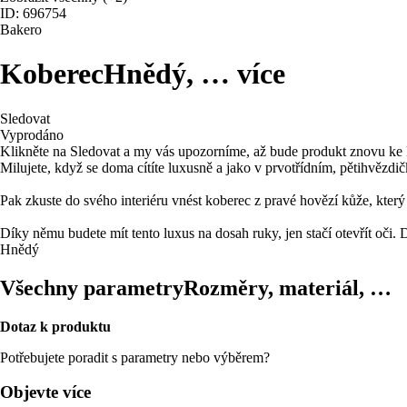
ID: 696754
Bakero
Koberec
Hnědý
, …
více
Sledovat
Vyprodáno
Klikněte na Sledovat a my vás upozorníme, až bude produkt znovu ke 
Milujete, když se doma cítíte luxusně a jako v prvotřídním, pětihvězd
Pak zkuste do svého interiéru vnést koberec z pravé hovězí kůže, který
Díky němu budete mít tento luxus na dosah ruky, jen stačí otevřít oči. 
Hnědý
Všechny parametry
Rozměry, materiál, …
Dotaz k produktu
Potřebujete poradit s parametry nebo výběrem?
Objevte více