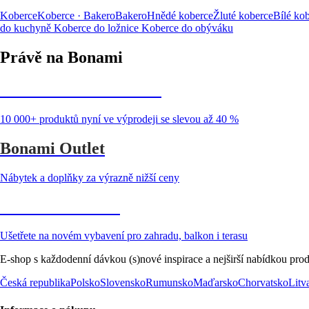
Koberce
Koberce · Bakero
Bakero
Hnědé koberce
Žluté koberce
Bílé ko
do kuchyně
Koberce do ložnice
Koberce do obýváku
Právě na Bonami
Summer Sale až -40 %
10 000+ produktů nyní ve výprodeji se slevou až 40 %
Bonami Outlet
Nábytek a doplňky za výrazně nižší ceny
Zahrada ve slevě
Ušetřete na novém vybavení pro zahradu, balkon i terasu
E-shop s každodenní dávkou (s)nové inspirace a nejširší nabídkou prod
Česká republika
Polsko
Slovensko
Rumunsko
Maďarsko
Chorvatsko
Litv