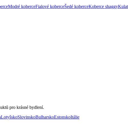
berce
Modré koberce
Fialové koberce
Šedé koberce
Koberce shaggy
Kulat
uktů pro krásné bydlení.
a
Lotyšsko
Slovinsko
Bulharsko
Estonsko
Itálie