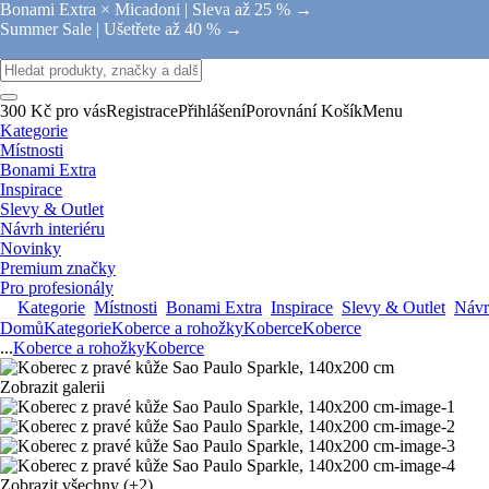
Bonami Extra × Micadoni |
Sleva až 25 % →
Summer Sale |
Ušetřete až 40 % →
300 Kč pro vás
Registrace
Přihlášení
Porovnání
Košík
Menu
Kategorie
Místnosti
Bonami Extra
Inspirace
Slevy & Outlet
Návrh interiéru
Novinky
Premium značky
Pro profesionály
Kategorie
Místnosti
Bonami Extra
Inspirace
Slevy & Outlet
Návrh
Domů
Kategorie
Koberce a rohožky
Koberce
Koberce
...
Koberce a rohožky
Koberce
Zobrazit galerii
Zobrazit všechny
(+2)