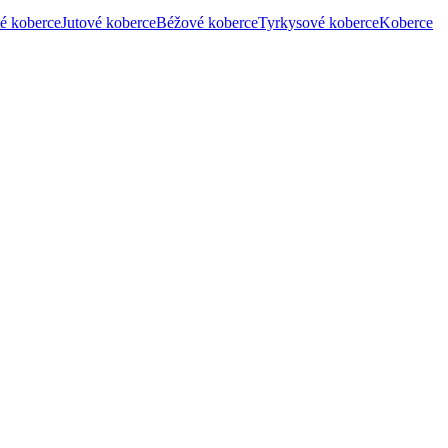
é koberce
Jutové koberce
Béžové koberce
Tyrkysové koberce
Koberce