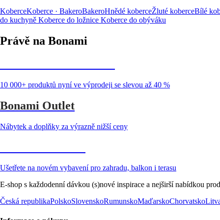
Koberce
Koberce · Bakero
Bakero
Hnědé koberce
Žluté koberce
Bílé ko
do kuchyně
Koberce do ložnice
Koberce do obýváku
Právě na Bonami
Summer Sale až -40 %
10 000+ produktů nyní ve výprodeji se slevou až 40 %
Bonami Outlet
Nábytek a doplňky za výrazně nižší ceny
Zahrada ve slevě
Ušetřete na novém vybavení pro zahradu, balkon i terasu
E-shop s každodenní dávkou (s)nové inspirace a nejširší nabídkou prod
Česká republika
Polsko
Slovensko
Rumunsko
Maďarsko
Chorvatsko
Litv