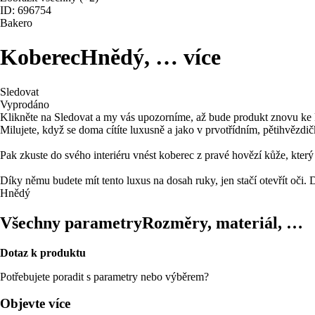
ID: 696754
Bakero
Koberec
Hnědý
, …
více
Sledovat
Vyprodáno
Klikněte na Sledovat a my vás upozorníme, až bude produkt znovu ke 
Milujete, když se doma cítíte luxusně a jako v prvotřídním, pětihvězd
Pak zkuste do svého interiéru vnést koberec z pravé hovězí kůže, který
Díky němu budete mít tento luxus na dosah ruky, jen stačí otevřít oči. 
Hnědý
Všechny parametry
Rozměry, materiál, …
Dotaz k produktu
Potřebujete poradit s parametry nebo výběrem?
Objevte více