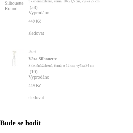
Skleněná/železná, černá, 10x21,5 cm, výška 27 cm
(
38
)
Vyprodáno
449 Kč
sledovat
Balvi
Váza Silhouette
Skleněná/železná, černá, ø 12 cm, výška 34 cm
(
19
)
Vyprodáno
449 Kč
sledovat
Bude se hodit