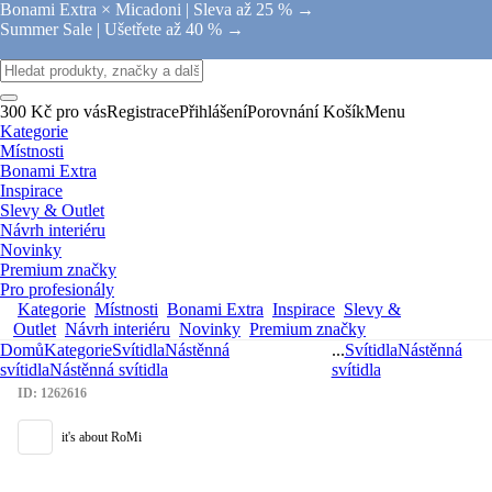
Bonami Extra × Micadoni |
Sleva až 25 % →
Summer Sale |
Ušetřete až 40 % →
300 Kč pro vás
Registrace
Přihlášení
Porovnání
Košík
Menu
Kategorie
Místnosti
Bonami Extra
Inspirace
Slevy & Outlet
Návrh interiéru
Novinky
Premium značky
Pro profesionály
Kategorie
Místnosti
Bonami Extra
Inspirace
Slevy &
Outlet
Návrh interiéru
Novinky
Premium značky
Domů
Kategorie
Svítidla
Nástěnná
...
Svítidla
Nástěnná
svítidla
Nástěnná svítidla
svítidla
ID: 1262616
it's about RoMi