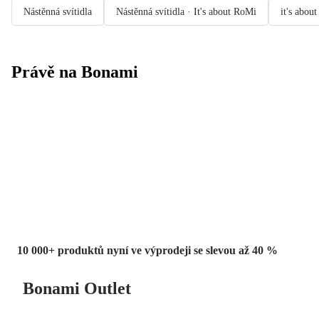
Nástěnná svítidla
Nástěnná svítidla · It's about RoMi
it's abou
Právě na Bonami
Summer Sale
až -40 %
10 000+ produktů nyní ve výprodeji se slevou až 40 %
Bonami Outlet