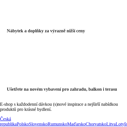
Nábytek a doplňky za výrazně nižší ceny
Zahrada ve slevě
Ušetřete na novém vybavení pro zahradu, balkon i terasu
E-shop s každodenní dávkou (s)nové inspirace a nejširší nabídkou
produktů pro krásné bydlení.
Česká
republika
Polsko
Slovensko
Rumunsko
Maďarsko
Chorvatsko
Litva
Lotyš