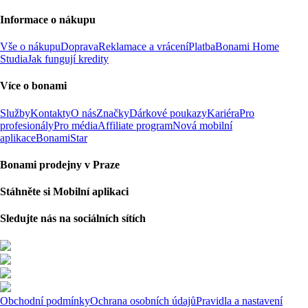
Informace o nákupu
Vše o nákupu
Doprava
Reklamace a vrácení
Platba
Bonami Home
Studia
Jak fungují kredity
Více o bonami
Služby
Kontakty
O nás
Značky
Dárkové poukazy
Kariéra
Pro
profesionály
Pro média
Affiliate program
Nová mobilní
aplikace
BonamiStar
Bonami prodejny v Praze
Stáhněte si Mobilní aplikaci
Sledujte nás na sociálních sítích
Obchodní podmínky
Ochrana osobních údajů
Pravidla a nastavení