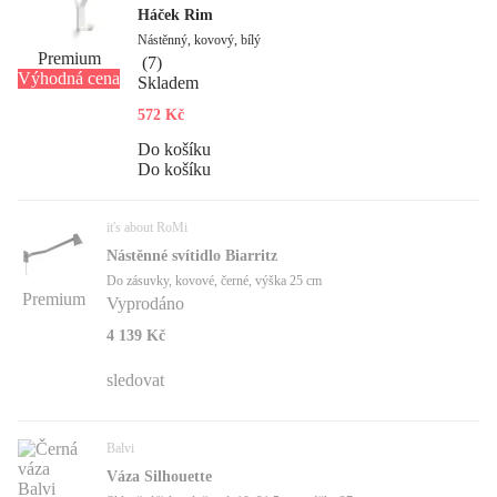
Háček Rim
Nástěnný, kovový, bílý
Premium
(
7
)
Výhodná cena
Skladem
572 Kč
Do košíku
Do košíku
it's about RoMi
Nástěnné svítidlo Biarritz
Do zásuvky, kovové, černé, výška 25 cm
Premium
Vyprodáno
4 139 Kč
sledovat
Balvi
Váza Silhouette