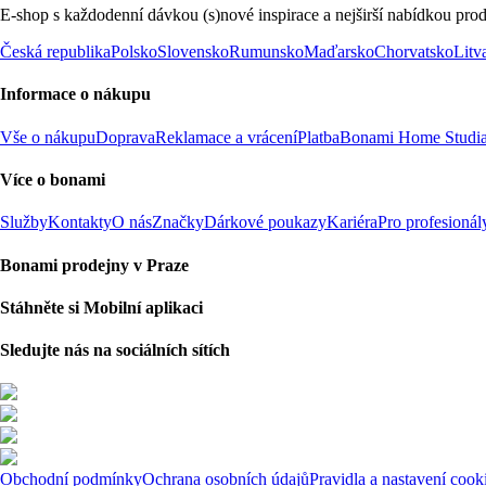
E-shop s každodenní dávkou (s)nové inspirace a nejširší nabídkou prod
Česká republika
Polsko
Slovensko
Rumunsko
Maďarsko
Chorvatsko
Litv
Informace o nákupu
Vše o nákupu
Doprava
Reklamace a vrácení
Platba
Bonami Home Studi
Více o bonami
Služby
Kontakty
O nás
Značky
Dárkové poukazy
Kariéra
Pro profesionál
Bonami prodejny v Praze
Stáhněte si Mobilní aplikaci
Sledujte nás na sociálních sítích
Obchodní podmínky
Ochrana osobních údajů
Pravidla a nastavení cook