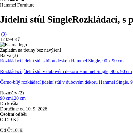
Hammel Furniture
Jídelní stůl Single
Rozkládací, s 
(
3
)
12 099 Kč
Zaplatím na třetiny bez navýšení
Barva (3)
Rozkládací jídelní stůl s bílou deskou Hammel Single, 90 x 90 cm
Rozkládací jídelní stůl v dubovém dekoru Hammel Single, 90 x 90 cm
Černo-bílý rozkládací jídelní stůl v dubovém dekoru Hammel Single, 
Rozměry (2)
90 cm
120 cm
Do košíku
Doručíme od 10. 9. 2026
Osobní odběr
Od 59 Kč
·
Od Čt 10. 9.