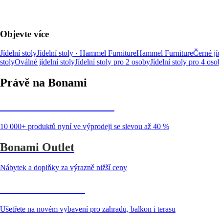
Objevte více
Jídelní stoly
Jídelní stoly · Hammel Furniture
Hammel Furniture
Černé jí
stoly
Oválné jídelní stoly
Jídelní stoly pro 2 osoby
Jídelní stoly pro 4 os
Právě na Bonami
Summer Sale až -40 %
10 000+ produktů nyní ve výprodeji se slevou až 40 %
Bonami Outlet
Nábytek a doplňky za výrazně nižší ceny
Zahrada ve slevě
Ušetřete na novém vybavení pro zahradu, balkon i terasu