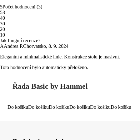
5
Počet hodnocení
(
3
)
5
3
4
0
3
0
2
0
1
0
Jak fungují recenze?
A
Andrea P.
Chorvatsko
,
8. 9. 2024
Elegantní a minimalistické linie. Konstrukce stolu je masivní.
Toto hodnocení bylo automaticky přeloženo.
Řada Basic by Hammel
Do košíku
Do košíku
Do košíku
Do košíku
Do košíku
Do košíku