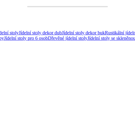
delní stoly
Jídelní stoly dekor dub
Jídelní stoly dekor buk
Rustikální jídeln
oby
Jídelní stoly pro 6 osob
Dřevěné jídelní stoly
Jídelní stoly se skleněn