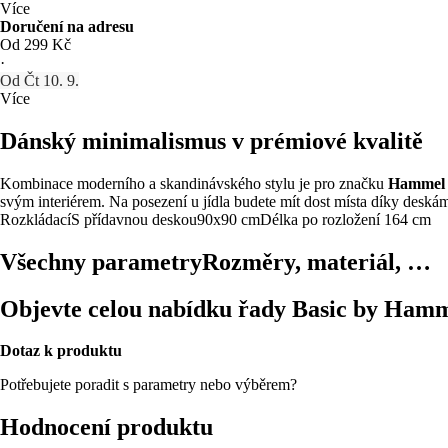
Více
Doručení na adresu
Od 299 Kč
·
Od Čt 10. 9.
Více
Dánský minimalismus v prémiové kvalitě
Kombinace moderního a skandinávského stylu je pro značku
Hammel
svým interiérem. Na posezení u jídla budete mít dost místa díky deskám
Rozkládací
S přídavnou deskou
90x90 cm
Délka po rozložení 164 cm
Všechny parametry
Rozměry, materiál, …
Objevte celou nabídku řady Basic by Ham
Dotaz k produktu
Potřebujete poradit s parametry nebo výběrem?
Hodnocení produktu