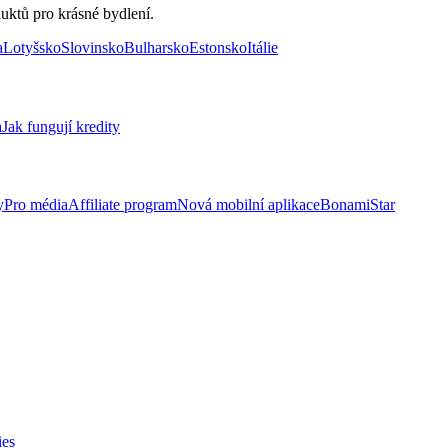
uktů pro krásné bydlení.
a
Lotyšsko
Slovinsko
Bulharsko
Estonsko
Itálie
a
Jak fungují kredity
y
Pro média
Affiliate program
Nová mobilní aplikace
BonamiStar
ies