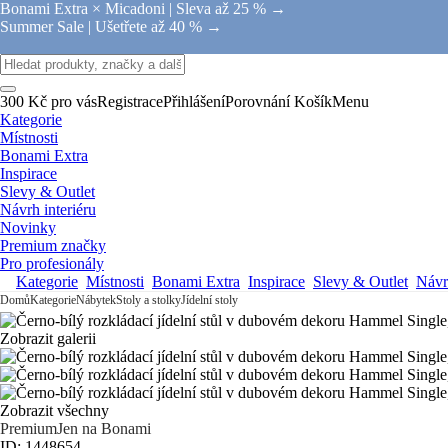
Bonami Extra × Micadoni |
Sleva až 25 % →
Summer Sale |
Ušetřete až 40 % →
300 Kč pro vás
Registrace
Přihlášení
Porovnání
Košík
Menu
Kategorie
Místnosti
Bonami Extra
Inspirace
Slevy & Outlet
Návrh interiéru
Novinky
Premium značky
Pro profesionály
Kategorie
Místnosti
Bonami Extra
Inspirace
Slevy & Outlet
Návrh
Domů
Kategorie
Nábytek
Stoly a stolky
Jídelní stoly
Zobrazit galerii
Zobrazit všechny
Premium
Jen na Bonami
ID: 1448654