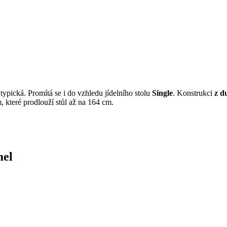
typická. Promítá se i do vzhledu jídelního stolu
Single
. Konstrukci
z d
, které prodlouží stůl až na 164 cm.
mel