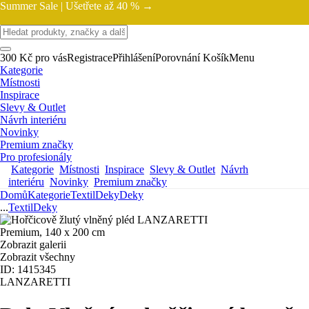
Summer Sale |
Ušetřete až 40 % →
300 Kč pro vás
Registrace
Přihlášení
Porovnání
Košík
Menu
Kategorie
Místnosti
Inspirace
Slevy & Outlet
Návrh interiéru
Novinky
Premium značky
Pro profesionály
Kategorie
Místnosti
Inspirace
Slevy & Outlet
Návrh
interiéru
Novinky
Premium značky
Domů
Kategorie
Textil
Deky
Deky
...
Textil
Deky
Zobrazit galerii
Zobrazit všechny
ID: 1415345
LANZARETTI