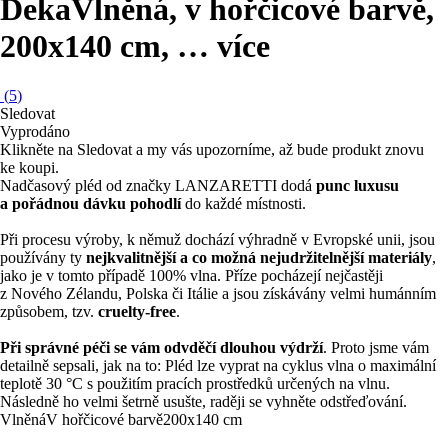
Deka
Vlněná, v hořčicové barvě,
200x140 cm
, …
více
(
5
)
Sledovat
Vyprodáno
Klikněte na Sledovat a my vás upozorníme, až bude produkt znovu
ke koupi.
Nadčasový pléd od značky LANZARETTI dodá
punc luxusu
a pořádnou dávku pohodlí
do každé místnosti.
Při procesu výroby, k němuž dochází výhradně v Evropské unii, jsou
používány ty
nejkvalitnější a co možná nejudržitelnější materiály
,
jako je v tomto případě 100% vlna. Příze pocházejí nejčastěji
z Nového Zélandu, Polska či Itálie a jsou získávány velmi humánním
způsobem, tzv.
cruelty-free
.
Při správné péči se vám odvděčí dlouhou výdrží
. Proto jsme vám
detailně sepsali, jak na to: Pléd lze vyprat na cyklus vlna o maximální
teplotě 30 °C s použitím pracích prostředků určených na vlnu.
Následně ho velmi šetrně usušte, raději se vyhněte odstřeďování.
Vlněná
V hořčicové barvě
200x140 cm