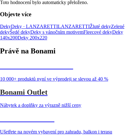
Toto hodnocení bylo automaticky přeloženo.
Objevte více
Deky
Deky · LANZARETTI
LANZARETTI
Žluté deky
Zelené
deky
Šedé deky
Deky s vánočním motivem
Fleecové deky
Deky
140x200
Deky 200x220
Právě na Bonami
Summer Sale až -40 %
10 000+ produktů nyní ve výprodeji se slevou až 40 %
Bonami Outlet
Nábytek a doplňky za výrazně nižší ceny
Zahrada ve slevě
Ušetřete na novém vybavení pro zahradu, balkon i terasu