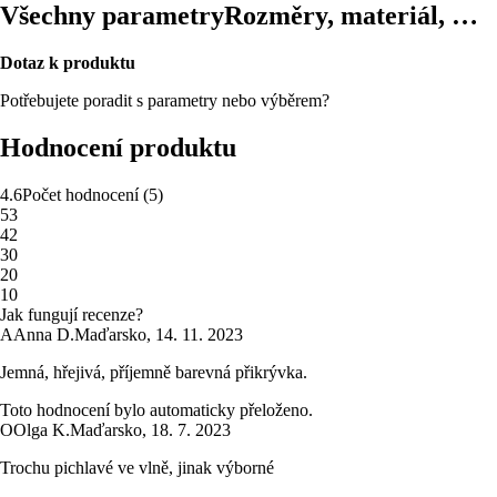
Všechny parametry
Rozměry, materiál, …
Dotaz k produktu
Potřebujete poradit s parametry nebo výběrem?
Hodnocení produktu
4.6
Počet hodnocení
(
5
)
5
3
4
2
3
0
2
0
1
0
Jak fungují recenze?
A
Anna D.
Maďarsko
,
14. 11. 2023
Jemná, hřejivá, příjemně barevná přikrývka.
Toto hodnocení bylo automaticky přeloženo.
O
Olga K.
Maďarsko
,
18. 7. 2023
Trochu pichlavé ve vlně, jinak výborné