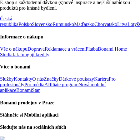
E-shop s každodenní dávkou (s)nové inspirace a nejširší nabídkou
produktů pro krásné bydlení.
Česká
republika
Polsko
Slovensko
Rumunsko
Maďarsko
Chorvatsko
Litva
Lotyš
Informace o nákupu
Vše o nákupu
Doprava
Reklamace a vrácení
Platba
Bonami Home
Studia
Jak fungují kredity
Více o bonami
Služby
Kontakty
O nás
Značky
Dárkové poukazy
Kariéra
Pro
profesionály
Pro média
Affiliate program
Nová mobilní
aplikace
BonamiStar
Bonami prodejny v Praze
Stáhněte si Mobilní aplikaci
Sledujte nás na sociálních sítích