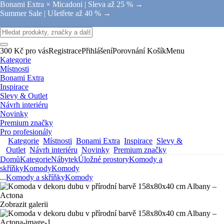
Bonami Extra × Micadoni |
Sleva až 25 % →
Summer Sale |
Ušetřete až 40 % →
300 Kč pro vás
Registrace
Přihlášení
Porovnání
Košík
Menu
Kategorie
Místnosti
Bonami Extra
Inspirace
Slevy & Outlet
Návrh interiéru
Novinky
Premium značky
Pro profesionály
Kategorie
Místnosti
Bonami Extra
Inspirace
Slevy &
Outlet
Návrh interiéru
Novinky
Premium značky
Domů
Kategorie
Nábytek
Úložné prostory
Komody a
skříňky
Komody
Komody
...
Komody a skříňky
Komody
Zobrazit galerii