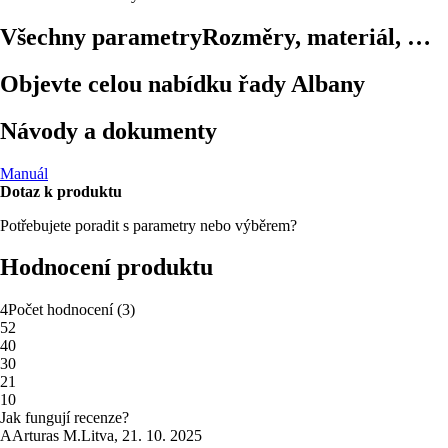
Všechny parametry
Rozměry, materiál, …
Objevte celou nabídku řady Albany
Návody a dokumenty
Manuál
Dotaz k produktu
Potřebujete poradit s parametry nebo výběrem?
Hodnocení produktu
4
Počet hodnocení
(
3
)
5
2
4
0
3
0
2
1
1
0
Jak fungují recenze?
A
Arturas M.
Litva
,
21. 10. 2025