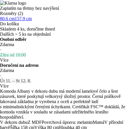
Zaplatím na třetiny bez navýšení
Rozměry (2)
80.6 cm
157.9 cm
Do košíku
Skladem 4 ks, doručíme ihned
Dalších > 5 ks na objednání
Osobní odběr
Zdarma
·
Zítra od 10:00
Více
Doručení na adresu
Zdarma
·
Út 11. – St 12. 8.
Více
Komoda Albany v dekoru dubu má moderní lamelové čelo a šest
zásuvek, které poskytují velkorysý úložný prostor. Černá práškově
lakovaná základna je vyrobena z oceli a perfektně ladí
s minimalistickými černými úchytkami. Certifikát FSC™ dokládá, že
komoda vznikla v souladu se zásadami udržitelného lesního
hospodářství.
V dekoru dubu
Z MDF
Povrchová úprava: melamin
Matná
V přírodní
barvě
Šířka 158 cm
Výška 80 cm
Hloubka 40 cm