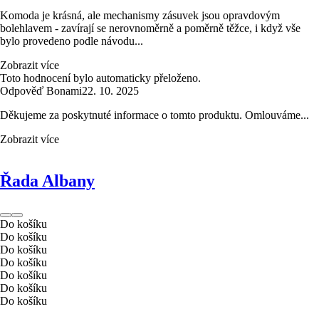
Komoda je krásná, ale mechanismy zásuvek jsou opravdovým
bolehlavem - zavírají se nerovnoměrně a poměrně těžce, i když vše
bylo provedeno podle návodu...
Zobrazit více
Toto hodnocení bylo automaticky přeloženo.
Odpověď Bonami
22. 10. 2025
Děkujeme za poskytnuté informace o tomto produktu. Omlouváme...
Zobrazit více
Řada Albany
Do košíku
Do košíku
Do košíku
Do košíku
Do košíku
Do košíku
Do košíku