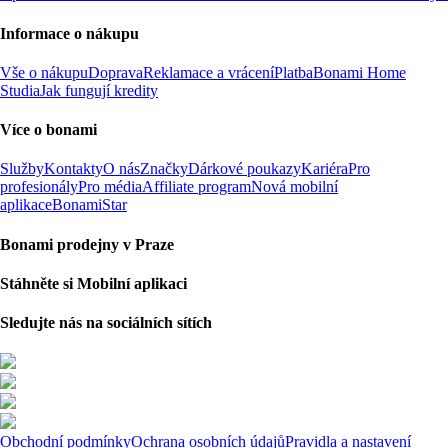
Informace o nákupu
Vše o nákupu
Doprava
Reklamace a vrácení
Platba
Bonami Home
Studia
Jak fungují kredity
Více o bonami
Služby
Kontakty
O nás
Značky
Dárkové poukazy
Kariéra
Pro
profesionály
Pro média
Affiliate program
Nová mobilní
aplikace
BonamiStar
Bonami prodejny v Praze
Stáhněte si Mobilní aplikaci
Sledujte nás na sociálních sítích
Obchodní podmínky
Ochrana osobních údajů
Pravidla a nastavení