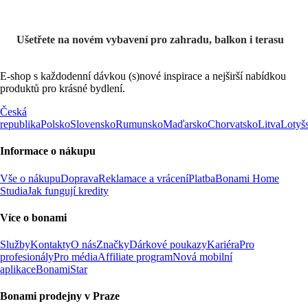
Ušetřete na novém vybavení pro zahradu, balkon i terasu
E-shop s každodenní dávkou (s)nové inspirace a nejširší nabídkou
produktů pro krásné bydlení.
Česká
republika
Polsko
Slovensko
Rumunsko
Maďarsko
Chorvatsko
Litva
Lotyš
Informace o nákupu
Vše o nákupu
Doprava
Reklamace a vrácení
Platba
Bonami Home
Studia
Jak fungují kredity
Více o bonami
Služby
Kontakty
O nás
Značky
Dárkové poukazy
Kariéra
Pro
profesionály
Pro média
Affiliate program
Nová mobilní
aplikace
BonamiStar
Bonami prodejny v Praze