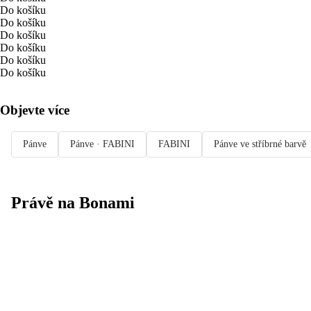
Do košíku
Do košíku
Do košíku
Do košíku
Do košíku
Do košíku
Objevte více
Pánve
Pánve · FABINI
FABINI
Pánve ve stříbrné barvě
Právě na Bonami
Summer Sale
až -40 %