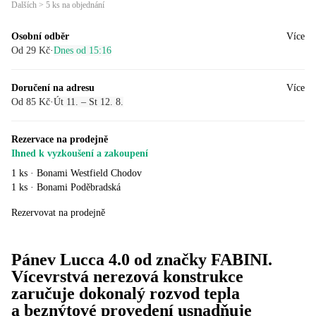
Dalších > 5 ks na objednání
Osobní odběr
Více
Od 29 Kč
·
Dnes od 15:16
Doručení na adresu
Více
Od 85 Kč
·
Út 11. – St 12. 8.
Rezervace na prodejně
Ihned k vyzkoušení a zakoupení
1 ks
·
Bonami Westfield Chodov
1 ks
·
Bonami Poděbradská
Rezervovat na prodejně
Pánev Lucca 4.0 od značky FABINI.
Vícevrstvá nerezová konstrukce
zaručuje dokonalý rozvod tepla
a beznýtové provedení usnadňuje