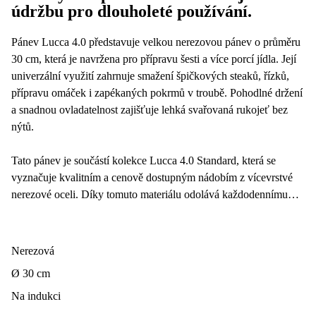
údržbu pro dlouholeté používání.
Pánev Lucca 4.0 představuje velkou nerezovou pánev o průměru
30 cm, která je navržena pro přípravu šesti a více porcí jídla. Její
univerzální využití zahrnuje smažení špičkových steaků, řízků,
přípravu omáček i zapékaných pokrmů v troubě. Pohodlné držení
a snadnou ovladatelnost zajišťuje lehká svařovaná rukojeť bez
nýtů.
Tato pánev je součástí kolekce Lucca 4.0 Standard, která se
vyznačuje kvalitním a cenově dostupným nádobím z vícevrstvé
nerezové oceli. Díky tomuto materiálu odolává každodennímu
vaření, zajišťuje perfektní rozvod tepla a ohřívání jídla až do
krajů. Beznýtové provedení nejenže podporuje minimalistický
design, ale také usnadňuje údržbu a prodlužuje životnost nádobí
Nerezová
na dlouhé desítky let. Nerezové nádobí je zdravotně nezávadné
Ø 30 cm
a je vhodné pro všechny typy vařičů včetně indukce. K pánvi je
možné dokoupit kompatibilní nerezovou poklici.
Na indukci