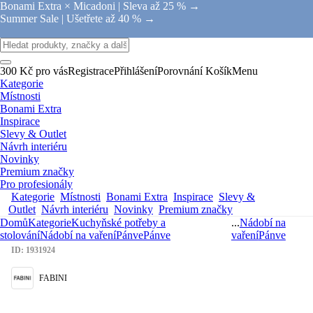
Bonami Extra × Micadoni |
Sleva až 25 % →
Summer Sale |
Ušetřete až 40 % →
300 Kč pro vás
Registrace
Přihlášení
Porovnání
Košík
Menu
Kategorie
Místnosti
Bonami Extra
Inspirace
Slevy & Outlet
Návrh interiéru
Novinky
Premium značky
Pro profesionály
Kategorie
Místnosti
Bonami Extra
Inspirace
Slevy &
Outlet
Návrh interiéru
Novinky
Premium značky
Domů
Kategorie
Kuchyňské potřeby a
...
Nádobí na
stolování
Nádobí na vaření
Pánve
Pánve
vaření
Pánve
ID: 1931924
FABINI