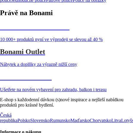
police
Jednoduché police
Patrové police
Police na obrázky
Právě na Bonami
Summer Sale až -40 %
10 000+ produktů nyní ve výprodeji se slevou až 40 %
Bonami Outlet
Nábytek a doplňky za výrazně nižší ceny
Zahrada ve slevě
Ušetřete na novém vybavení pro zahradu, balkon i terasu
E-shop s každodenní dávkou (s)nové inspirace a nejširší nabídkou
produktů pro krásné bydlení.
Česká
republika
Polsko
Slovensko
Rumunsko
Maďarsko
Chorvatsko
Litva
Lotyš
Informace o nákupu