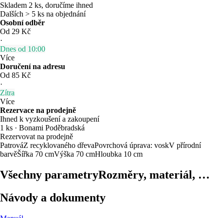
Skladem 2 ks, doručíme ihned
Dalších > 5 ks na objednání
Osobní odběr
Od 29 Kč
·
Dnes od 10:00
Více
Doručení na adresu
Od 85 Kč
·
Zítra
Více
Rezervace na prodejně
Ihned k vyzkoušení a zakoupení
1 ks
·
Bonami Poděbradská
Rezervovat na prodejně
Patrová
Z recyklovaného dřeva
Povrchová úprava: vosk
V přírodní
barvě
Šířka 70 cm
Výška 70 cm
Hloubka 10 cm
Všechny parametry
Rozměry, materiál, …
Návody a dokumenty