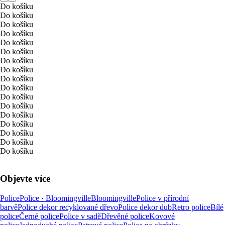
Do košíku
Do košíku
Do košíku
Do košíku
Do košíku
Do košíku
Do košíku
Do košíku
Do košíku
Do košíku
Do košíku
Do košíku
Do košíku
Do košíku
Do košíku
Do košíku
Do košíku
Objevte více
Police
Police · Bloomingville
Bloomingville
Police v přírodní
barvě
Police dekor recyklované dřevo
Police dekor dub
Retro police
Bílé
police
Černé police
Police v sadě
Dřevěné police
Kovové