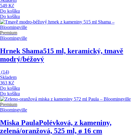
Skladem
549 Kč
Do košíku
Do košíku
Premium
Bloomingville
Hrnek Shama
515 ml, keramický, tmavě
modrý/béžový
(
14
)
Skladem
363 Kč
Do košíku
Do košíku
Premium
Bloomingville
Miska Paula
Polévková, z kameniny,
zelená/oranžová, 525 ml, ø 16 cm