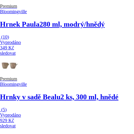
Premium
Bloomingville
Hrnek Paula
280 ml, modrý/hnědý
(
10
)
Vyprodáno
349 Kč
sledovat
Premium
Bloomingville
Hrnky v sadě Bealu
2 ks, 300 ml, hnědé
(
5
)
Vyprodáno
929 Kč
sledovat