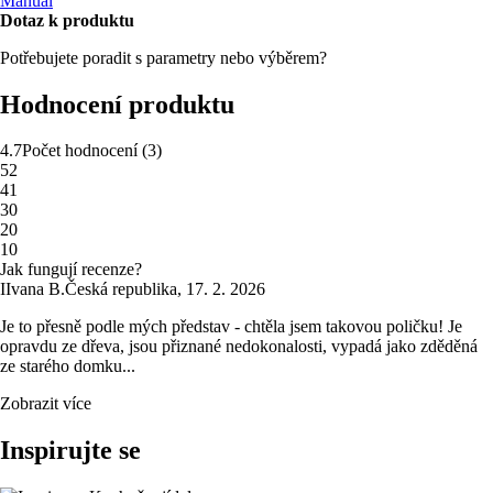
Manuál
Dotaz k produktu
Potřebujete poradit s parametry nebo výběrem?
Hodnocení produktu
4.7
Počet hodnocení
(
3
)
5
2
4
1
3
0
2
0
1
0
Jak fungují recenze?
I
Ivana B.
Česká republika
,
17. 2. 2026
Je to přesně podle mých představ - chtěla jsem takovou poličku! Je
opravdu ze dřeva, jsou přiznané nedokonalosti, vypadá jako zděděná
ze starého domku...
Zobrazit více
Inspirujte se