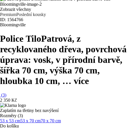
Zobrazit všechny
Premium
Poslední kousky
ID: 1564766
Bloomingville
Police Tilo
Patrová, z
recyklovaného dřeva, povrchová
úprava: vosk, v přírodní barvě,
šířka 70 cm, výška 70 cm,
hloubka 10 cm
, …
více
(
3
)
2 350 Kč
Zaplatím na třetiny bez navýšení
Rozměry (3)
53 x 53 cm
53 x 70 cm
70 x 70 cm
Do košíku