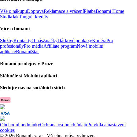
Vše o nákupu
Doprava
Reklamace a vrácení
Platba
Bonami Home
Studia
Jak fungují kredity
Více o bonami
Služby
Kontakty
O nás
Značky
Dárkové poukazy
Kariéra
Pro
profesionály
Pro média
Affiliate program
Nová mobilní
aplikace
BonamiStar
Bonami prodejny v Praze
Stáhněte si Mobilní aplikaci
Sledujte nás na sociálních sítích
Obchodní podmínky
Ochrana osobních údajů
Pravidla a nastavení
cookies
© 2026 Bonami.cz, a.s. Všechna práva vyhrazena.