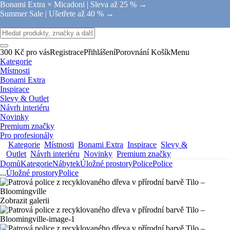
Bonami Extra × Micadoni |
Sleva až 25 % →
Summer Sale |
Ušetřete až 40 % →
300 Kč pro vás
Registrace
Přihlášení
Porovnání
Košík
Menu
Kategorie
Místnosti
Bonami Extra
Inspirace
Slevy & Outlet
Návrh interiéru
Novinky
Premium značky
Pro profesionály
Kategorie
Místnosti
Bonami Extra
Inspirace
Slevy &
Outlet
Návrh interiéru
Novinky
Premium značky
Domů
Kategorie
Nábytek
Úložné prostory
Police
Police
...
Úložné prostory
Police
Zobrazit galerii