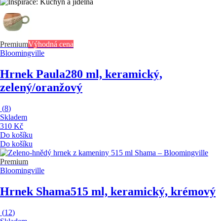
Premium
Výhodná cena
Bloomingville
Hrnek Paula
280 ml, keramický,
zelený/oranžový
(
8
)
Skladem
310 Kč
Do košíku
Do košíku
Premium
Bloomingville
Hrnek Shama
515 ml, keramický, krémový
(
12
)