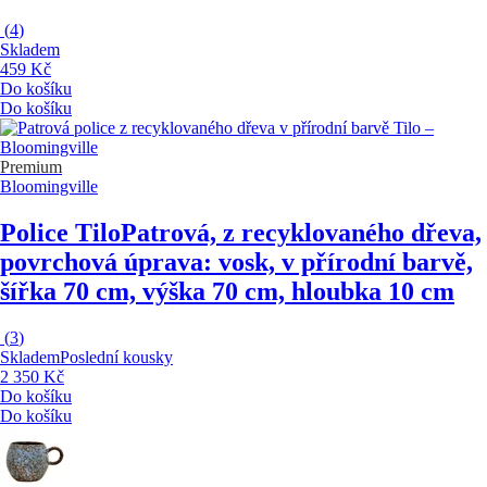
(
4
)
Skladem
459 Kč
Do košíku
Do košíku
Premium
Bloomingville
Police Tilo
Patrová, z recyklovaného dřeva,
povrchová úprava: vosk, v přírodní barvě,
šířka 70 cm, výška 70 cm, hloubka 10 cm
(
3
)
Skladem
Poslední kousky
2 350 Kč
Do košíku
Do košíku