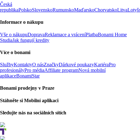
Česká
republika
Polsko
Slovensko
Rumunsko
Maďarsko
Chorvatsko
Litva
Lotyš
Informace o nákupu
Vše o nákupu
Doprava
Reklamace a vrácení
Platba
Bonami Home
Studia
Jak fungují kredity
Více o bonami
Služby
Kontakty
O nás
Značky
Dárkové poukazy
Kariéra
Pro
profesionály
Pro média
Affiliate program
Nová mobilní
aplikace
BonamiStar
Bonami prodejny v Praze
Stáhněte si Mobilní aplikaci
Sledujte nás na sociálních sítích