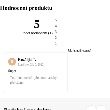
Hodnocení produktu
5
5
4
3
Počet hodnocení
(
1
)
2
1
Jak fungují recenze?
Rozālija T.
R
Lotyšsko
,
24. 6. 2022
Super
Toto hodnocení bylo automaticky
přeloženo.