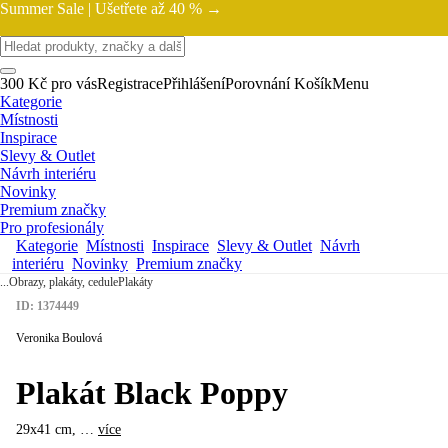
Summer Sale |
Ušetřete až 40 % →
300 Kč pro vás
Registrace
Přihlášení
Porovnání
Košík
Menu
Kategorie
Místnosti
Inspirace
Slevy & Outlet
Návrh interiéru
Novinky
Premium značky
Pro profesionály
Kategorie
Místnosti
Inspirace
Slevy & Outlet
Návrh
interiéru
Novinky
Premium značky
...
Obrazy, plakáty, cedule
Plakáty
ID: 1374449
Veronika Boulová
Plakát Black Poppy
29x41 cm
, …
více