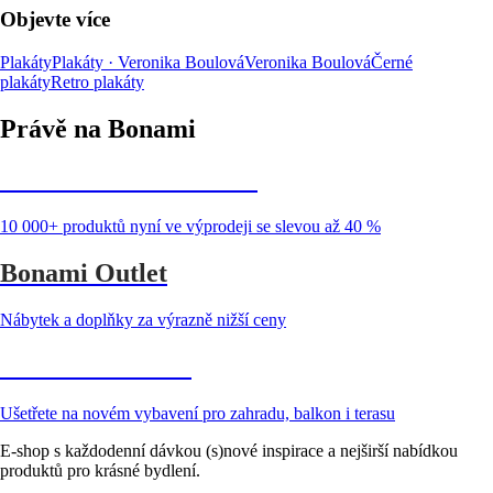
Objevte více
Plakáty
Plakáty · Veronika Boulová
Veronika Boulová
Černé
plakáty
Retro plakáty
Právě na Bonami
Summer Sale až -40 %
10 000+ produktů nyní ve výprodeji se slevou až 40 %
Bonami Outlet
Nábytek a doplňky za výrazně nižší ceny
Zahrada ve slevě
Ušetřete na novém vybavení pro zahradu, balkon i terasu
E-shop s každodenní dávkou (s)nové inspirace a nejširší nabídkou
produktů pro krásné bydlení.