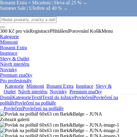
Bonami Extra × Micadoni |
Sleva až 25 % →
Summer Sale |
Ušetřete až 40 % →
300 Kč pro vás
Registrace
Přihlášení
Porovnání
Košík
Menu
Kategorie
Místnosti
Bonami Extra
Inspirace
Slevy & Outlet
Návrh interiéru
Novinky
Premium značky
Pro profesionály
Kategorie
Místnosti
Bonami Extra
Inspirace
Slevy &
Outlet
Návrh interiéru
Novinky
Premium značky
Domů
Kategorie
Textil
Textil do ložnice
Povlečení
Povlečení na
polštáře
Povlečení na polštáře
...
Povlečení
Povlečení na polštáře
Zobrazit galerii