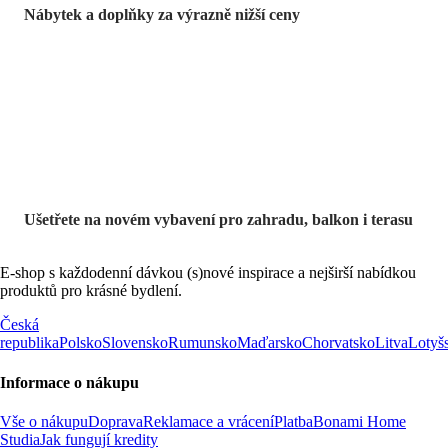
Nábytek a doplňky za výrazně nižší ceny
Zahrada ve slevě
Ušetřete na novém vybavení pro zahradu, balkon i terasu
E-shop s každodenní dávkou (s)nové inspirace a nejširší nabídkou
produktů pro krásné bydlení.
Česká
republika
Polsko
Slovensko
Rumunsko
Maďarsko
Chorvatsko
Litva
Lotyš
Informace o nákupu
Vše o nákupu
Doprava
Reklamace a vrácení
Platba
Bonami Home
Studia
Jak fungují kredity