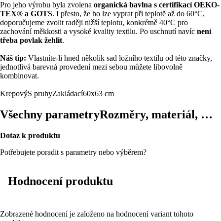
Pro jeho výrobu byla zvolena
organická bavlna s certifikací OEKO-
TEX® a GOTS
. I přesto, že ho lze vyprat při teplotě až do 60°C,
doporučujeme zvolit raději nižší teplotu, konkrétně 40°C pro
zachování měkkosti a vysoké kvality textilu. Po uschnutí navíc
není
třeba povlak žehlit
.
Náš tip:
Vlastníte-li hned několik sad ložního textilu od této značky,
jednotlivá barevná provedení mezi sebou můžete libovolně
kombinovat.
Krepový
S pruhy
Zakládací
60x63 cm
Všechny parametry
Rozměry, materiál, …
Dotaz k produktu
Potřebujete poradit s parametry nebo výběrem?
Hodnocení produktu
Zobrazené hodnocení je založeno na hodnocení variant tohoto