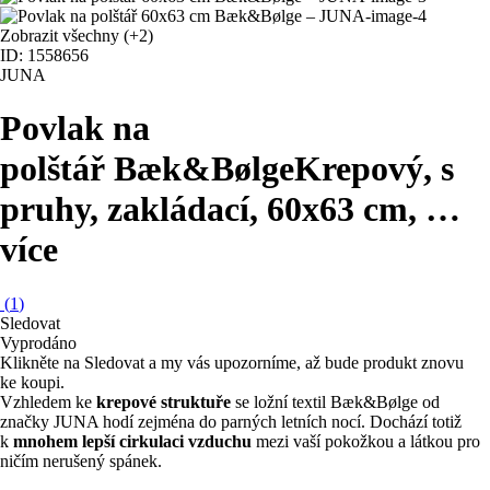
Zobrazit všechny
(+2)
ID: 1558656
JUNA
Povlak na
polštář Bæk&Bølge
Krepový, s
pruhy, zakládací, 60x63 cm
, …
více
(
1
)
Sledovat
Vyprodáno
Klikněte na Sledovat a my vás upozorníme, až bude produkt znovu
ke koupi.
Vzhledem ke
krepové struktuře
se ložní textil Bæk&Bølge od
značky JUNA hodí zejména do parných letních nocí. Dochází totiž
k
mnohem lepší cirkulaci vzduchu
mezi vaší pokožkou a látkou pro
ničím nerušený spánek.