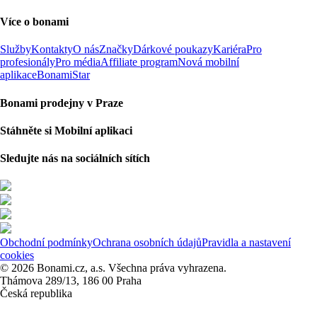
Více o bonami
Služby
Kontakty
O nás
Značky
Dárkové poukazy
Kariéra
Pro
profesionály
Pro média
Affiliate program
Nová mobilní
aplikace
BonamiStar
Bonami prodejny v Praze
Stáhněte si Mobilní aplikaci
Sledujte nás na sociálních sítích
Obchodní podmínky
Ochrana osobních údajů
Pravidla a nastavení
cookies
© 2026 Bonami.cz, a.s. Všechna práva vyhrazena.
Thámova 289/13, 186 00 Praha
Česká republika