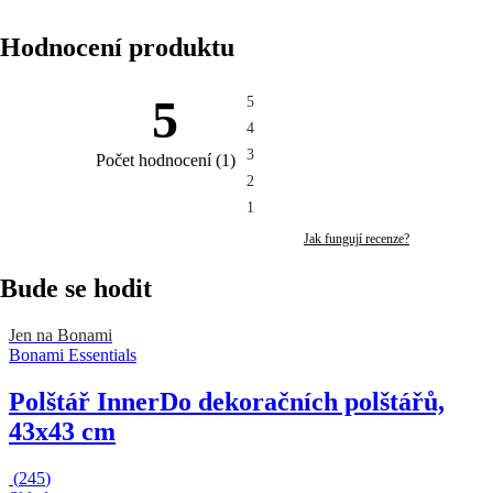
Hodnocení produktu
5
5
4
3
Počet hodnocení
(
1
)
2
1
Jak fungují recenze?
Bude se hodit
Jen na Bonami
Bonami Essentials
Polštář Inner
Do dekoračních polštářů,
43x43 cm
(
245
)