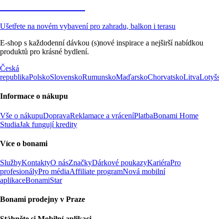
Zahrada ve slevě
Ušetřete na novém vybavení pro zahradu, balkon i terasu
E-shop s každodenní dávkou (s)nové inspirace a nejširší nabídkou
produktů pro krásné bydlení.
Česká
republika
Polsko
Slovensko
Rumunsko
Maďarsko
Chorvatsko
Litva
Lotyš
Informace o nákupu
Vše o nákupu
Doprava
Reklamace a vrácení
Platba
Bonami Home
Studia
Jak fungují kredity
Více o bonami
Služby
Kontakty
O nás
Značky
Dárkové poukazy
Kariéra
Pro
profesionály
Pro média
Affiliate program
Nová mobilní
aplikace
BonamiStar
Bonami prodejny v Praze
Stáhněte si Mobilní aplikaci