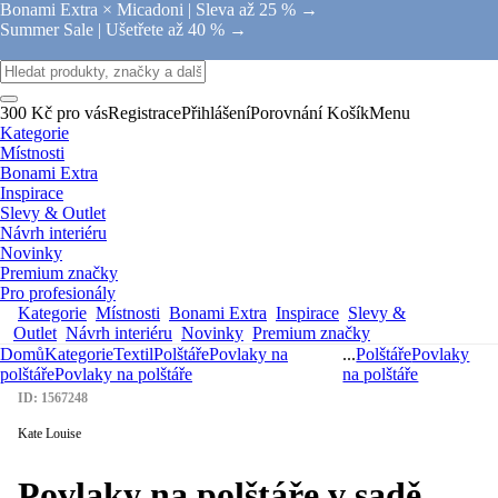
Bonami Extra × Micadoni |
Sleva až 25 % →
Summer Sale |
Ušetřete až 40 % →
300 Kč pro vás
Registrace
Přihlášení
Porovnání
Košík
Menu
Kategorie
Místnosti
Bonami Extra
Inspirace
Slevy & Outlet
Návrh interiéru
Novinky
Premium značky
Pro profesionály
Kategorie
Místnosti
Bonami Extra
Inspirace
Slevy &
Outlet
Návrh interiéru
Novinky
Premium značky
Domů
Kategorie
Textil
Polštáře
Povlaky na
...
Polštáře
Povlaky
polštáře
Povlaky na polštáře
na polštáře
ID: 1567248
Kate Louise
Povlaky na polštáře v sadě