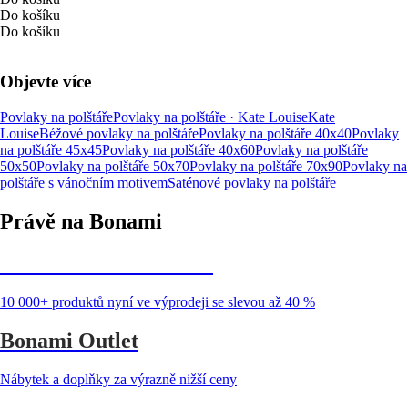
Do košíku
Do košíku
Objevte více
Povlaky na polštáře
Povlaky na polštáře · Kate Louise
Kate
Louise
Béžové povlaky na polštáře
Povlaky na polštáře 40x40
Povlaky
na polštáře 45x45
Povlaky na polštáře 40x60
Povlaky na polštáře
50x50
Povlaky na polštáře 50x70
Povlaky na polštáře 70x90
Povlaky na
polštáře s vánočním motivem
Saténové povlaky na polštáře
Právě na Bonami
Summer Sale až -40 %
10 000+ produktů nyní ve výprodeji se slevou až 40 %
Bonami Outlet
Nábytek a doplňky za výrazně nižší ceny