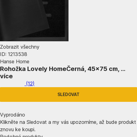
Zobrazit všechny
ID: 1213538
Hanse Home
Rohožka Lovely Home
Černá, 45x75 cm
, …
více
(
12
)
SLEDOVAT
Vyprodáno
Klikněte na Sledovat a my vás upozorníme, až bude produkt
znovu ke koupi.
Podobné produkty