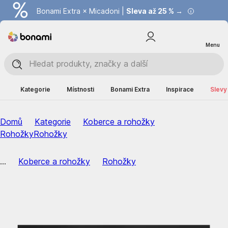
Bonami Extra × Micadoni |
Summer Sale |
Ušetřete až 40 % →
Sleva až 25 % →
Menu
Kategorie
Místnosti
Bonami Extra
Inspirace
Slevy
Domů
Kategorie
Koberce a rohožky
Rohožky
Rohožky
...
Koberce a rohožky
Rohožky