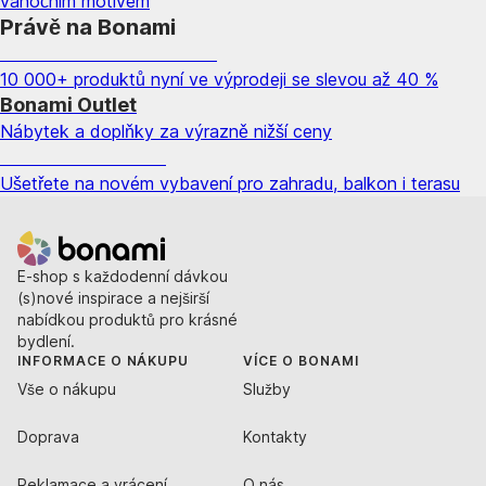
vánočním motivem
Právě na Bonami
Summer Sale až -40 %
10 000+ produktů nyní ve výprodeji se slevou až 40 %
Bonami Outlet
Nábytek a doplňky za výrazně nižší ceny
Zahrada ve slevě
Ušetřete na novém vybavení pro zahradu, balkon i terasu
E-shop s každodenní dávkou
(s)nové inspirace a nejširší
nabídkou produktů pro krásné
bydlení.
INFORMACE O NÁKUPU
VÍCE O BONAMI
Vše o nákupu
Služby
Doprava
Kontakty
Reklamace a vrácení
O nás