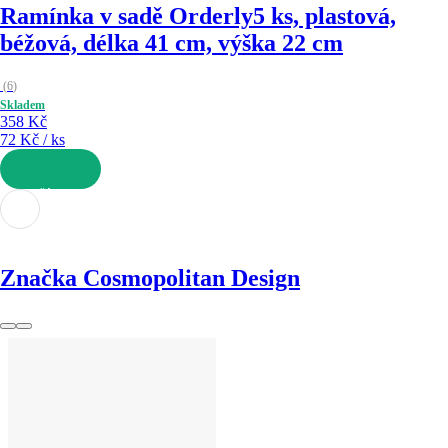
Ramínka v sadě Orderly
5 ks, plastová,
béžová, délka 41 cm, výška 22 cm
(
6
)
Skladem
358 Kč
72 Kč / ks
DO KOŠÍKU
Značka Cosmopolitan Design