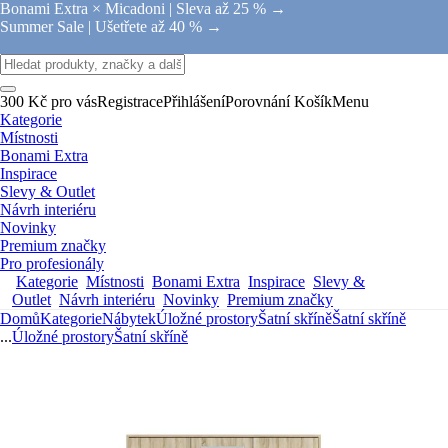
Bonami Extra × Micadoni |
Sleva až 25 % →
Summer Sale |
Ušetřete až 40 % →
300 Kč pro vás
Registrace
Přihlášení
Porovnání
Košík
Menu
Kategorie
Místnosti
Bonami Extra
Inspirace
Slevy & Outlet
Návrh interiéru
Novinky
Premium značky
Pro profesionály
Kategorie
Místnosti
Bonami Extra
Inspirace
Slevy &
Outlet
Návrh interiéru
Novinky
Premium značky
Domů
Kategorie
Nábytek
Úložné prostory
Šatní skříně
Šatní skříně
...
Úložné prostory
Šatní skříně