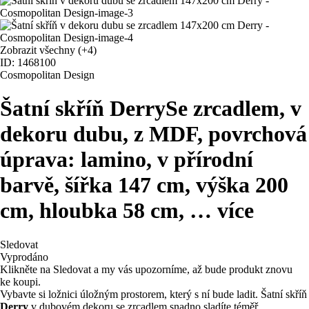
Zobrazit všechny
(+4)
ID: 1468100
Cosmopolitan Design
Šatní skříň Derry
Se zrcadlem, v
dekoru dubu, z MDF, povrchová
úprava: lamino, v přírodní
barvě, šířka 147 cm, výška 200
cm, hloubka 58 cm
, …
více
Sledovat
Vyprodáno
Klikněte na Sledovat a my vás upozorníme, až bude produkt znovu
ke koupi.
Vybavte si ložnici úložným prostorem, který s ní bude ladit. Šatní skříň
Derry
v dubovém dekoru se zrcadlem snadno sladíte téměř