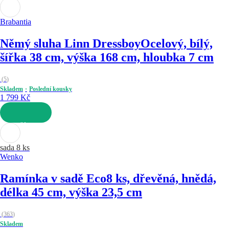
DO KOŠÍKU
Brabantia
Němý sluha Linn Dressboy
Ocelový, bílý,
šířka 38 cm, výška 168 cm, hloubka 7 cm
(
5
)
Skladem
Poslední kousky
1 799 Kč
DO KOŠÍKU
sada 8 ks
Wenko
Ramínka v sadě Eco
8 ks, dřevěná, hnědá,
délka 45 cm, výška 23,5 cm
(
363
)
Skladem