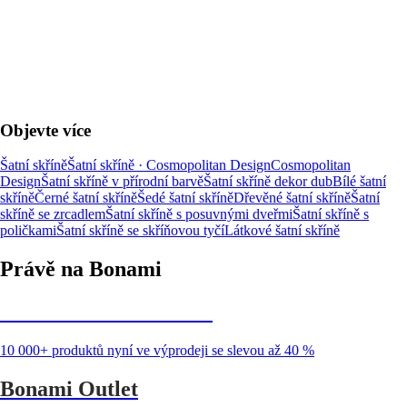
Objevte více
Šatní skříně
Šatní skříně · Cosmopolitan Design
Cosmopolitan
Design
Šatní skříně v přírodní barvě
Šatní skříně dekor dub
Bílé šatní
skříně
Černé šatní skříně
Šedé šatní skříně
Dřevěné šatní skříně
Šatní
skříně se zrcadlem
Šatní skříně s posuvnými dveřmi
Šatní skříně s
poličkami
Šatní skříně se skříňovou tyčí
Látkové šatní skříně
Právě na Bonami
Summer Sale až -40 %
10 000+ produktů nyní ve výprodeji se slevou až 40 %
Bonami Outlet