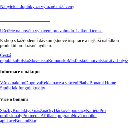
Nábytek a doplňky za výrazně nižší ceny
Zahrada ve slevě
Ušetřete na novém vybavení pro zahradu, balkon i terasu
E-shop s každodenní dávkou (s)nové inspirace a nejširší nabídkou
produktů pro krásné bydlení.
Česká
republika
Polsko
Slovensko
Rumunsko
Maďarsko
Chorvatsko
Litva
Lotyš
Informace o nákupu
Vše o nákupu
Doprava
Reklamace a vrácení
Platba
Bonami Home
Studia
Jak fungují kredity
Více o bonami
Služby
Kontakty
O nás
Značky
Dárkové poukazy
Kariéra
Pro
profesionály
Pro média
Affiliate program
Nová mobilní
aplikace
BonamiStar