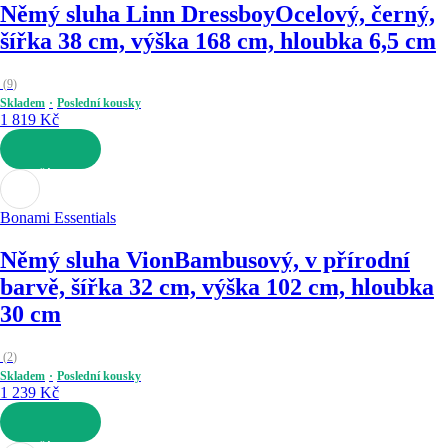
Němý sluha Linn Dressboy
Ocelový, černý,
šířka 38 cm, výška 168 cm, hloubka 6,5 cm
(
9
)
Skladem
Poslední kousky
1 819 Kč
DO KOŠÍKU
Bonami Essentials
Němý sluha Vion
Bambusový, v přírodní
barvě, šířka 32 cm, výška 102 cm, hloubka
30 cm
(
2
)
Skladem
Poslední kousky
1 239 Kč