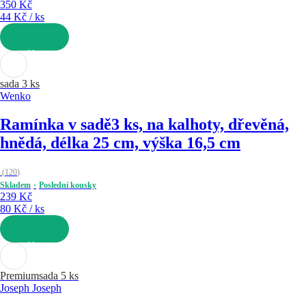
350 Kč
44 Kč / ks
DO KOŠÍKU
sada 3 ks
Wenko
Ramínka v sadě
3 ks, na kalhoty, dřevěná,
hnědá, délka 25 cm, výška 16,5 cm
(
120
)
Skladem
Poslední kousky
239 Kč
80 Kč / ks
DO KOŠÍKU
Premium
sada 5 ks
Joseph Joseph