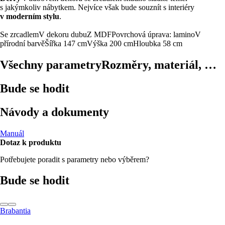
s jakýmkoliv nábytkem. Nejvíce však bude souznít s interiéry
v moderním stylu
.
Se zrcadlem
V dekoru dubu
Z MDF
Povrchová úprava: lamino
V
přírodní barvě
Šířka 147 cm
Výška 200 cm
Hloubka 58 cm
Všechny parametry
Rozměry, materiál, …
Bude se hodit
Návody a dokumenty
Manuál
Dotaz k produktu
Potřebujete poradit s parametry nebo výběrem?
Bude se hodit
Brabantia