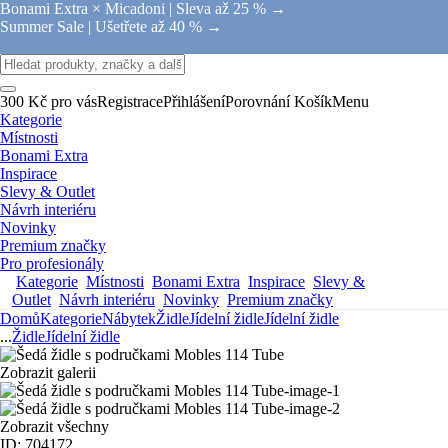
Bonami Extra × Micadoni |
Sleva až 25 % →
Summer Sale |
Ušetřete až 40 % →
300 Kč pro vás
Registrace
Přihlášení
Porovnání
Košík
Menu
Kategorie
Místnosti
Bonami Extra
Inspirace
Slevy & Outlet
Návrh interiéru
Novinky
Premium značky
Pro profesionály
Kategorie
Místnosti
Bonami Extra
Inspirace
Slevy &
Outlet
Návrh interiéru
Novinky
Premium značky
Domů
Kategorie
Nábytek
Židle
Jídelní židle
Jídelní židle
...
Židle
Jídelní židle
Zobrazit galerii
Zobrazit všechny
ID: 704172