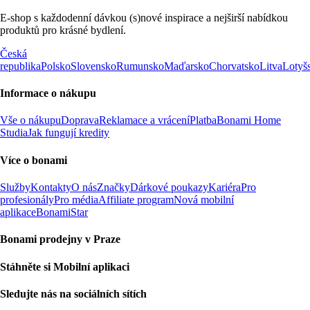
E-shop s každodenní dávkou (s)nové inspirace a nejširší nabídkou
produktů pro krásné bydlení.
Česká
republika
Polsko
Slovensko
Rumunsko
Maďarsko
Chorvatsko
Litva
Lotyš
Informace o nákupu
Vše o nákupu
Doprava
Reklamace a vrácení
Platba
Bonami Home
Studia
Jak fungují kredity
Více o bonami
Služby
Kontakty
O nás
Značky
Dárkové poukazy
Kariéra
Pro
profesionály
Pro média
Affiliate program
Nová mobilní
aplikace
BonamiStar
Bonami prodejny v Praze
Stáhněte si Mobilní aplikaci
Sledujte nás na sociálních sítích