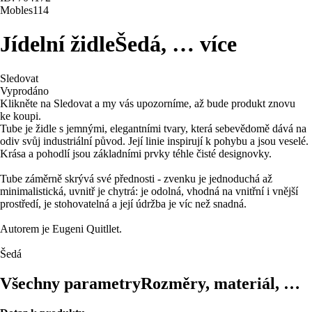
Mobles114
Jídelní židle
Šedá
, …
více
Sledovat
Vyprodáno
Klikněte na Sledovat a my vás upozorníme, až bude produkt znovu
ke koupi.
Tube je židle s jemnými, elegantními tvary, která sebevědomě dává na
odiv svůj industriální původ. Její linie inspirují k pohybu a jsou veselé.
Krása a pohodlí jsou základními prvky téhle čisté designovky.
Tube záměrně skrývá své přednosti - zvenku je jednoduchá až
minimalistická, uvnitř je chytrá: je odolná, vhodná na vnitřní i vnější
prostředí, je stohovatelná a její údržba je víc než snadná.
Autorem je Eugeni Quitllet.
Šedá
Všechny parametry
Rozměry, materiál, …