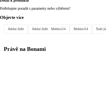
Dotaz k produktu
Potřebujete poradit s parametry nebo výběrem?
Objevte více
Jídelní židle
Jídelní židle · Mobles114
Mobles114
Šedé jí
Právě na Bonami
Summer Sale
až -40 %