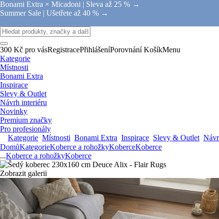
Bonami Extra × Micadoni |
Sleva až 25 % →
Summer Sale |
Ušetřete až 40 % →
300 Kč pro vás
Registrace
Přihlášení
Porovnání
Košík
Menu
Kategorie
Místnosti
Bonami Extra
Inspirace
Slevy & Outlet
Návrh interiéru
Novinky
Premium značky
Pro profesionály
Kategorie
Místnosti
Bonami Extra
Inspirace
Slevy & Outlet
Návrh
Domů
Kategorie
Koberce a rohožky
Koberce
Koberce
...
Koberce a rohožky
Koberce
Zobrazit galerii