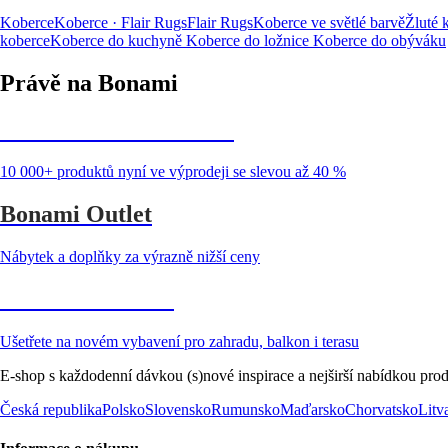
Koberce
Koberce · Flair Rugs
Flair Rugs
Koberce ve světlé barvě
Žluté 
koberce
Koberce do kuchyně
Koberce do ložnice
Koberce do obýváku
Právě na Bonami
Summer Sale až -40 %
10 000+ produktů nyní ve výprodeji se slevou až 40 %
Bonami Outlet
Nábytek a doplňky za výrazně nižší ceny
Zahrada ve slevě
Ušetřete na novém vybavení pro zahradu, balkon i terasu
E-shop s každodenní dávkou (s)nové inspirace a nejširší nabídkou prod
Česká republika
Polsko
Slovensko
Rumunsko
Maďarsko
Chorvatsko
Litv