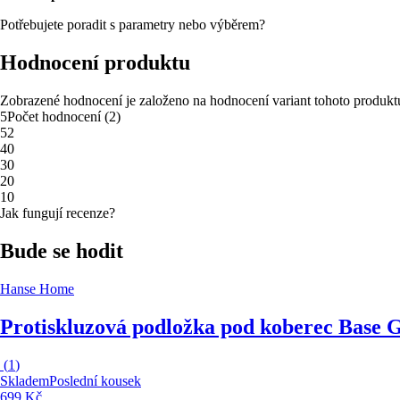
Potřebujete poradit s parametry nebo výběrem?
Hodnocení produktu
Zobrazené hodnocení je založeno na hodnocení variant tohoto produkt
5
Počet hodnocení
(
2
)
5
2
4
0
3
0
2
0
1
0
Jak fungují recenze?
Bude se hodit
Hanse Home
Protiskluzová podložka pod koberec Base 
(
1
)
Skladem
Poslední kousek
699 Kč