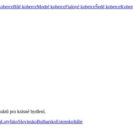
koberce
Bílé koberce
Modré koberce
Fialové koberce
Šedé koberce
Kober
uktů pro krásné bydlení.
a
Lotyšsko
Slovinsko
Bulharsko
Estonsko
Itálie