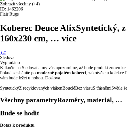
Zobrazit všechny
(+4)
ID: 1462206
Flair Rugs
Koberec Deuce Alix
Syntetický, z
160x230 cm
, …
více
(
2
)
Sledovat
Vyprodáno
Klikněte na Sledovat a my vás upozorníme, až bude produkt znovu ke 
Pokud se sháníte po
moderně pojatém koberci
, zakotvěte u kolekce 
vám bude ležet u nohou. Doslova.
Syntetický
Z recyklovaných vláken
Bouclé
Bez vlasu
S třásněmi
Světle š
Všechny parametry
Rozměry, materiál, …
Bude se hodit
Dotaz k produktu