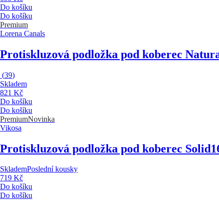
Do košíku
Do košíku
Premium
Lorena Canals
Protiskluzová podložka pod koberec Natura
(
39
)
Skladem
821 Kč
Do košíku
Do košíku
Premium
Novinka
Vikosa
Protiskluzová podložka pod koberec Solid
1
Skladem
Poslední kousky
719 Kč
Do košíku
Do košíku