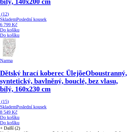
bílý, 140x200 cm
(
12
)
Skladem
Poslední kousek
6 799 Kč
Do košíku
Do košíku
Narma
Dětský hrací koberec Ülejõe
Oboustranný,
syntetický, bavlněný, bouclé, bez vlasu,
bílý, 160x230 cm
(
15
)
Skladem
Poslední kousek
8 549 Kč
Do košíku
Do košíku
+
Další (2)