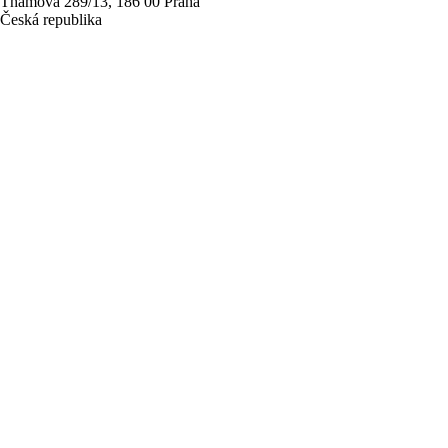
Thámova 289/13, 186 00 Praha
Česká republika