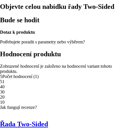
Objevte celou nabídku řady Two-Sided
Bude se hodit
Dotaz k produktu
Potřebujete poradit s parametry nebo výběrem?
Hodnocení produktu
Zobrazené hodnocení je založeno na hodnocení variant tohoto
produktu.
5
Počet hodnocení
(
1
)
5
1
4
0
3
0
2
0
1
0
Jak fungují recenze?
Řada Two-Sided