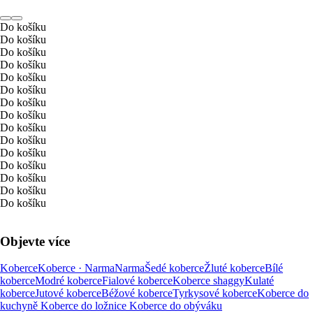
Do košíku
Do košíku
Do košíku
Do košíku
Do košíku
Do košíku
Do košíku
Do košíku
Do košíku
Do košíku
Do košíku
Do košíku
Do košíku
Do košíku
Do košíku
Objevte více
Koberce
Koberce · Narma
Narma
Šedé koberce
Žluté koberce
Bílé
koberce
Modré koberce
Fialové koberce
Koberce shaggy
Kulaté
koberce
Jutové koberce
Béžové koberce
Tyrkysové koberce
Koberce do
kuchyně
Koberce do ložnice
Koberce do obýváku