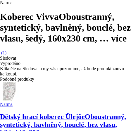
Narma
Koberec Vivva
Oboustranný,
syntetický, bavlněný, bouclé, bez
vlasu, šedý, 160x230 cm
, …
více
(
1
)
Sledovat
Vyprodáno
Klikněte na Sledovat a my vás upozorníme, až bude produkt znovu
ke koupi.
Podobné produkty
Narma
Dětský hrací koberec Ülejõe
Oboustranný,
syntetický, bavlněný, bouclé, bez vlasu,