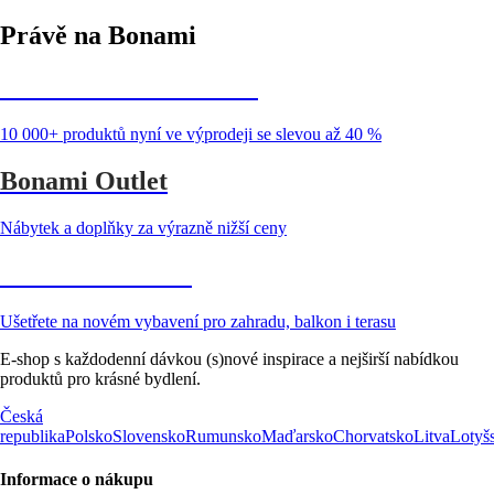
Právě na Bonami
Summer Sale až -40 %
10 000+ produktů nyní ve výprodeji se slevou až 40 %
Bonami Outlet
Nábytek a doplňky za výrazně nižší ceny
Zahrada ve slevě
Ušetřete na novém vybavení pro zahradu, balkon i terasu
E-shop s každodenní dávkou (s)nové inspirace a nejširší nabídkou
produktů pro krásné bydlení.
Česká
republika
Polsko
Slovensko
Rumunsko
Maďarsko
Chorvatsko
Litva
Lotyš
Informace o nákupu