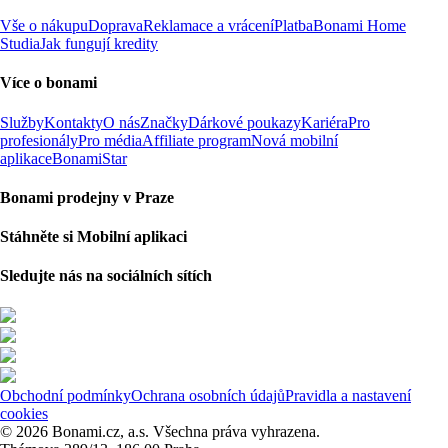
Vše o nákupu
Doprava
Reklamace a vrácení
Platba
Bonami Home
Studia
Jak fungují kredity
Více o bonami
Služby
Kontakty
O nás
Značky
Dárkové poukazy
Kariéra
Pro
profesionály
Pro média
Affiliate program
Nová mobilní
aplikace
BonamiStar
Bonami prodejny v Praze
Stáhněte si Mobilní aplikaci
Sledujte nás na sociálních sítích
Obchodní podmínky
Ochrana osobních údajů
Pravidla a nastavení
cookies
© 2026 Bonami.cz, a.s. Všechna práva vyhrazena.