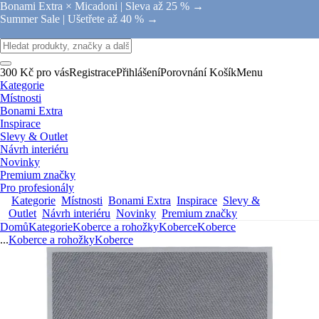
Bonami Extra × Micadoni |
Sleva až 25 % →
Summer Sale |
Ušetřete až 40 % →
300 Kč pro vás
Registrace
Přihlášení
Porovnání
Košík
Menu
Kategorie
Místnosti
Bonami Extra
Inspirace
Slevy & Outlet
Návrh interiéru
Novinky
Premium značky
Pro profesionály
Kategorie
Místnosti
Bonami Extra
Inspirace
Slevy &
Outlet
Návrh interiéru
Novinky
Premium značky
Domů
Kategorie
Koberce a rohožky
Koberce
Koberce
...
Koberce a rohožky
Koberce