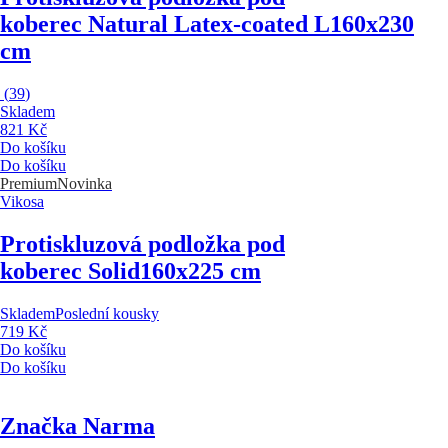
koberec Natural Latex-coated L
160x230
cm
(
39
)
Skladem
821 Kč
Do košíku
Do košíku
Premium
Novinka
Vikosa
Protiskluzová podložka pod
koberec Solid
160x225 cm
Skladem
Poslední kousky
719 Kč
Do košíku
Do košíku
Značka Narma