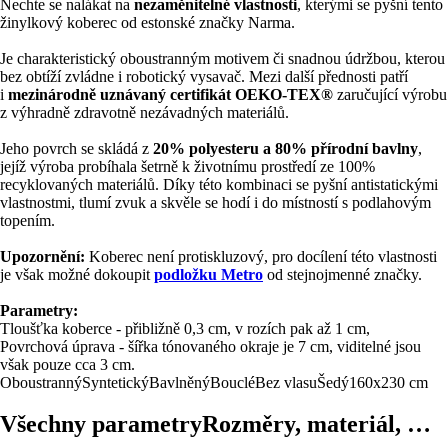
Nechte se nalákat na
nezaměnitelné vlastnosti
, kterými se pyšní tento
žinylkový koberec od estonské značky Narma.
Je charakteristický oboustranným motivem či snadnou údržbou, kterou
bez obtíží zvládne i robotický vysavač. Mezi další přednosti patří
i
mezinárodně uznávaný certifikát OEKO-TEX®
zaručující výrobu
z výhradně zdravotně nezávadných materiálů.
Jeho povrch se skládá z
20% polyesteru a 80% přírodní bavlny
,
jejíž výroba probíhala šetrně k životnímu prostředí ze 100%
recyklovaných materiálů. Díky této kombinaci se pyšní antistatickými
vlastnostmi, tlumí zvuk a skvěle se hodí i do místností s podlahovým
topením.
Upozornění:
Koberec není protiskluzový, pro docílení této vlastnosti
je však možné dokoupit
podložku Metro
od stejnojmenné značky.
Parametry:
Tloušťka koberce - přibližně 0,3 cm, v rozích pak až 1 cm,
Povrchová úprava - šířka tónovaného okraje je 7 cm, viditelné jsou
však pouze cca 3 cm.
Oboustranný
Syntetický
Bavlněný
Bouclé
Bez vlasu
Šedý
160x230 cm
Všechny parametry
Rozměry, materiál, …