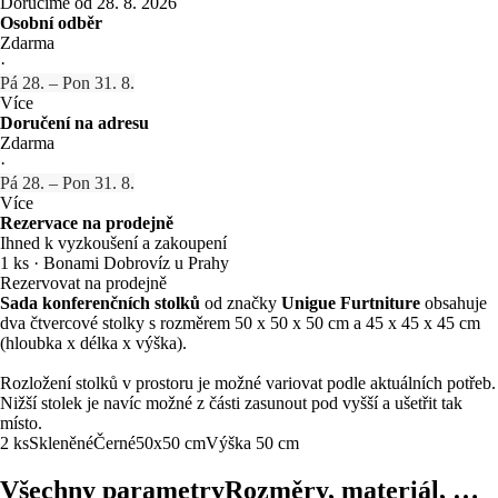
Doručíme od 28. 8. 2026
Osobní odběr
Zdarma
·
Pá 28. – Pon 31. 8.
Více
Doručení na adresu
Zdarma
·
Pá 28. – Pon 31. 8.
Více
Rezervace na prodejně
Ihned k vyzkoušení a zakoupení
1 ks
·
Bonami Dobrovíz u Prahy
Rezervovat na prodejně
Sada konferenčních stolků
od značky
Unigue Furtniture
obsahuje
dva čtvercové stolky s rozměrem 50 x 50 x 50 cm a 45 x 45 x 45 cm
(hloubka x délka x výška).
Rozložení stolků v prostoru je možné variovat podle aktuálních potřeb.
Nižší stolek je navíc možné z části zasunout pod vyšší a ušetřit tak
místo.
2 ks
Skleněné
Černé
50x50 cm
Výška 50 cm
Všechny parametry
Rozměry, materiál, …