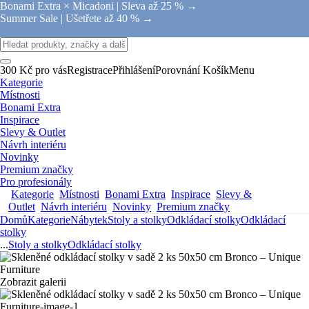
Bonami Extra × Micadoni |
Sleva až 25 % →
Summer Sale |
Ušetřete až 40 % →
300 Kč pro vás
Registrace
Přihlášení
Porovnání
Košík
Menu
Kategorie
Místnosti
Bonami Extra
Inspirace
Slevy & Outlet
Návrh interiéru
Novinky
Premium značky
Pro profesionály
Kategorie
Místnosti
Bonami Extra
Inspirace
Slevy &
Outlet
Návrh interiéru
Novinky
Premium značky
Domů
Kategorie
Nábytek
Stoly a stolky
Odkládací stolky
Odkládací
stolky
...
Stoly a stolky
Odkládací stolky
Zobrazit galerii