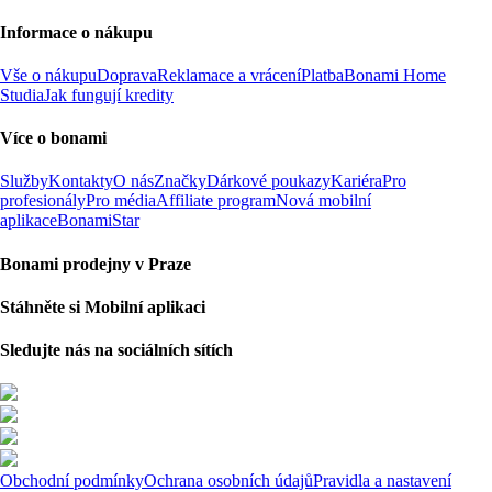
Informace o nákupu
Vše o nákupu
Doprava
Reklamace a vrácení
Platba
Bonami Home
Studia
Jak fungují kredity
Více o bonami
Služby
Kontakty
O nás
Značky
Dárkové poukazy
Kariéra
Pro
profesionály
Pro média
Affiliate program
Nová mobilní
aplikace
BonamiStar
Bonami prodejny v Praze
Stáhněte si Mobilní aplikaci
Sledujte nás na sociálních sítích
Obchodní podmínky
Ochrana osobních údajů
Pravidla a nastavení