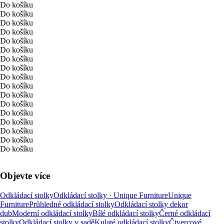
Do košíku
Do košíku
Do košíku
Do košíku
Do košíku
Do košíku
Do košíku
Do košíku
Do košíku
Do košíku
Do košíku
Do košíku
Do košíku
Do košíku
Do košíku
Do košíku
Do košíku
Objevte více
Odkládací stolky
Odkládací stolky · Unique Furniture
Unique
Furniture
Průhledné odkládací stolky
Odkládací stolky dekor
dub
Moderní odkládací stolky
Bílé odkládací stolky
Černé odkládací
stolky
Odkládací stolky v sadě
Kulaté odkládací stolky
Čtvercové