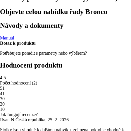
Objevte celou nabídku řady Bronco
Návody a dokumenty
Manuál
Dotaz k produktu
Potřebujete poradit s parametry nebo výběrem?
Hodnocení produktu
4.5
Počet hodnocení
(
2
)
5
1
4
1
3
0
2
0
1
0
Jak fungují recenze?
I
Ivan N.
Česká republika
,
25. 2. 2026
Stolky jsou vhodné k dalšímu nábytku, zejména pokud je vhodné k