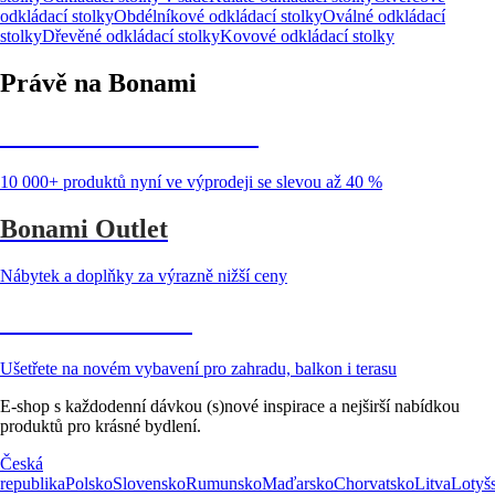
odkládací stolky
Obdélníkové odkládací stolky
Oválné odkládací
stolky
Dřevěné odkládací stolky
Kovové odkládací stolky
Právě na Bonami
Summer Sale až -40 %
10 000+ produktů nyní ve výprodeji se slevou až 40 %
Bonami Outlet
Nábytek a doplňky za výrazně nižší ceny
Zahrada ve slevě
Ušetřete na novém vybavení pro zahradu, balkon i terasu
E-shop s každodenní dávkou (s)nové inspirace a nejširší nabídkou
produktů pro krásné bydlení.
Česká
republika
Polsko
Slovensko
Rumunsko
Maďarsko
Chorvatsko
Litva
Lotyš