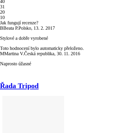
4
0
3
1
2
0
1
0
Jak fungují recenze?
B
Beata P.
Polsko
,
13. 2. 2017
Stylové a dobře vyrobené
Toto hodnocení bylo automaticky přeloženo.
M
Martina V.
Česká republika
,
30. 11. 2016
Naprosto úžasné
Řada Tripod