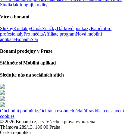
Studia
Jak fungují kredity
Více o bonami
Služby
Kontakty
O nás
Značky
Dárkové poukazy
Kariéra
Pro
profesionály
Pro média
Affiliate program
Nová mobilní
aplikace
BonamiStar
Bonami prodejny v Praze
Stáhněte si Mobilní aplikaci
Sledujte nás na sociálních sítích
Obchodní podmínky
Ochrana osobních údajů
Pravidla a nastavení
cookies
© 2026 Bonami.cz, a.s. Všechna práva vyhrazena.
Thámova 289/13, 186 00 Praha
Česká republika