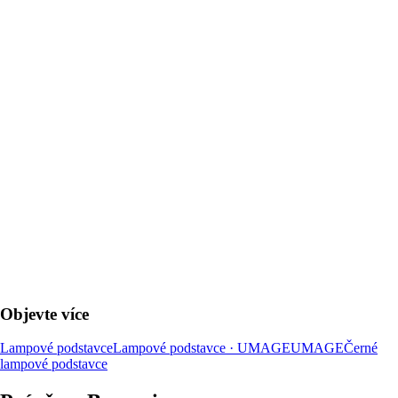
DO KOŠÍKU
Objevte více
Lampové podstavce
Lampové podstavce · UMAGE
UMAGE
Černé
lampové podstavce