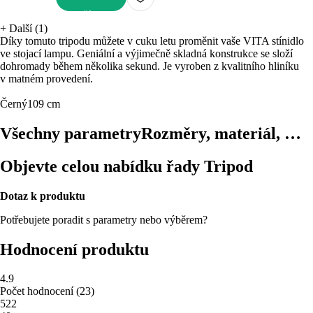
DO KOŠÍKU
+
Další (1)
Díky tomuto tripodu můžete v cuku letu proměnit vaše VITA stínidlo
ve stojací lampu. Geniální a výjimečně skladná konstrukce se složí
dohromady během několika sekund. Je vyroben z kvalitního hliníku
v matném provedení.
Černý
109 cm
Všechny parametry
Rozměry, materiál, …
Objevte celou nabídku řady Tripod
Dotaz k produktu
Potřebujete poradit s parametry nebo výběrem?
Hodnocení produktu
4.9
Počet hodnocení
(
23
)
5
22