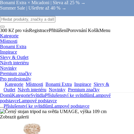
Bonami Extra × Micadoni |
Sleva až 25 % →
Summer Sale |
Ušetřete až 40 % →
300 Kč pro vás
Registrace
Přihlášení
Porovnání
Košík
Menu
Kategorie
Místnosti
Bonami Extra
Inspirace
Slevy & Outlet
Návrh interiéru
Novinky
Premium značky
Pro profesionály
Kategorie
Místnosti
Bonami Extra
Inspirace
Slevy &
Outlet
Návrh interiéru
Novinky
Premium značky
Domů
Kategorie
Svítidla
Příslušenství ke svítidlům
Lampové
podstavce
Lampové podstavce
...
Příslušenství ke svítidlům
Lampové podstavce
Zobrazit galerii