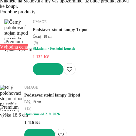
Klikněte na Sledovat a my vás upozorníme, až bude produkt znovu
ke koupi.
Podobné produkty
UMAGE
Podstavec stolní lampy Tripod
Černý, 18 cm
Premium
(
9
)
Výhodná cena
Skladem
Poslední kousek
1 132 Kč
DO KOŠÍKU
UMAGE
Podstavec stolní lampy Tripod
Bílý, 19 cm
Premium
(
15
)
Doručíme od 2. 9. 2026
1 416 Kč