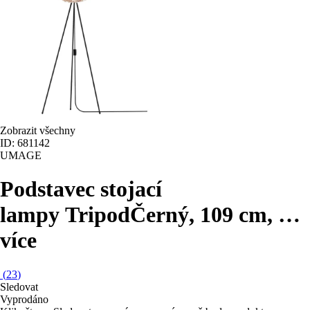
Zobrazit všechny
ID: 681142
UMAGE
Podstavec stojací
lampy Tripod
Černý, 109 cm
, …
více
(
23
)
Sledovat
Vyprodáno