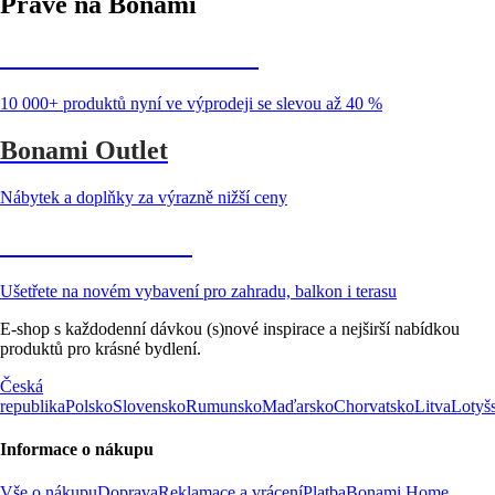
Právě na Bonami
Summer Sale až -40 %
10 000+ produktů nyní ve výprodeji se slevou až 40 %
Bonami Outlet
Nábytek a doplňky za výrazně nižší ceny
Zahrada ve slevě
Ušetřete na novém vybavení pro zahradu, balkon i terasu
E-shop s každodenní dávkou (s)nové inspirace a nejširší nabídkou
produktů pro krásné bydlení.
Česká
republika
Polsko
Slovensko
Rumunsko
Maďarsko
Chorvatsko
Litva
Lotyš
Informace o nákupu
Vše o nákupu
Doprava
Reklamace a vrácení
Platba
Bonami Home