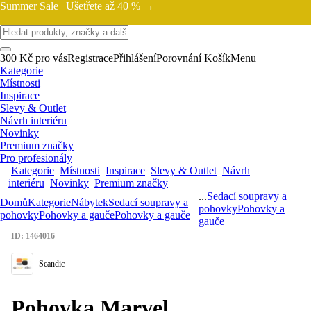
Summer Sale |
Ušetřete až 40 % →
300 Kč pro vás
Registrace
Přihlášení
Porovnání
Košík
Menu
Kategorie
Místnosti
Inspirace
Slevy & Outlet
Návrh interiéru
Novinky
Premium značky
Pro profesionály
Kategorie
Místnosti
Inspirace
Slevy & Outlet
Návrh
interiéru
Novinky
Premium značky
...
Sedací soupravy a
Domů
Kategorie
Nábytek
Sedací soupravy a
pohovky
Pohovky a
pohovky
Pohovky a gauče
Pohovky a gauče
gauče
ID: 1464016
Scandic
Pohovka Marvel