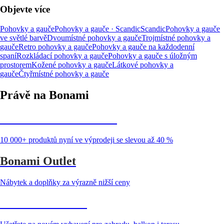
Objevte více
Pohovky a gauče
Pohovky a gauče · Scandic
Scandic
Pohovky a gauče
ve světlé barvě
Dvoumístné pohovky a gauče
Trojmístné pohovky a
gauče
Retro pohovky a gauče
Pohovky a gauče na každodenní
spaní
Rozkládací pohovky a gauče
Pohovky a gauče s úložným
prostorem
Kožené pohovky a gauče
Látkové pohovky a
gauče
Čtyřmístné pohovky a gauče
Právě na Bonami
Summer Sale až -40 %
10 000+ produktů nyní ve výprodeji se slevou až 40 %
Bonami Outlet
Nábytek a doplňky za výrazně nižší ceny
Zahrada ve slevě