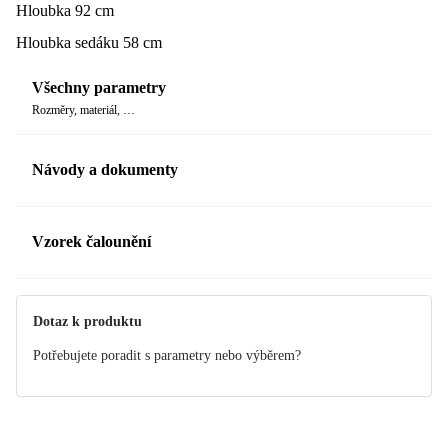
Hloubka 92 cm
Hloubka sedáku 58 cm
Všechny parametry
Rozměry, materiál, …
Návody a dokumenty
Manuál
Vzorek čalounění
Dotaz k produktu
Potřebujete poradit s parametry nebo výběrem?
Vzorek čalounění
SCANDIC Alis 5/1
Objednejte si vzorek až domů.
NOVÉ
Prohlédněte si vzorek v některé z Bonami prodejen.
Ve
vzorníku jej najdete na pozici D4.