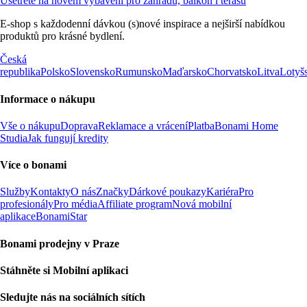
Ušetřete na novém vybavení pro zahradu, balkon i terasu
E-shop s každodenní dávkou (s)nové inspirace a nejširší nabídkou
produktů pro krásné bydlení.
Česká
republika
Polsko
Slovensko
Rumunsko
Maďarsko
Chorvatsko
Litva
Lotyš
Informace o nákupu
Vše o nákupu
Doprava
Reklamace a vrácení
Platba
Bonami Home
Studia
Jak fungují kredity
Více o bonami
Služby
Kontakty
O nás
Značky
Dárkové poukazy
Kariéra
Pro
profesionály
Pro média
Affiliate program
Nová mobilní
aplikace
BonamiStar
Bonami prodejny v Praze
Stáhněte si Mobilní aplikaci
Sledujte nás na sociálních sítích