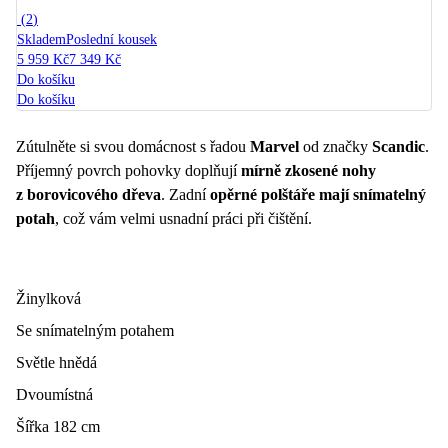
(
2
)
Skladem
Poslední kousek
5 959 Kč
7 349 Kč
Do košíku
Do košíku
Zútulněte si svou domácnost s řadou
Marvel
od značky
Scandic
.
Příjemný povrch pohovky doplňují
mírně zkosené nohy
z borovicového dřeva
. Zadní
opěrné polštáře mají snímatelný
potah
, což vám velmi usnadní práci při čištění.
Žinylková
Se snímatelným potahem
Světle hnědá
Dvoumístná
Šířka 182 cm