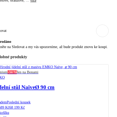
etové, oranžové
, …
více
dovat
rodáno
něte na Sledovat a my vás upozorníme, až bude produkt znovu ke koupi.
obné produkty
mium
-34 %
Jen na Bonami
KO
delní stůl Naïve
Ø 90 cm
adem
Poslední kousek
589 Kč
68 199 Kč
košíku