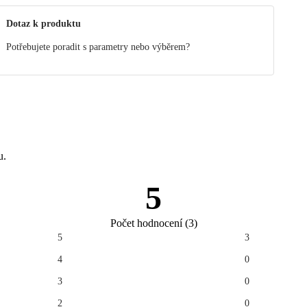
Dotaz k produktu
Potřebujete poradit s parametry nebo výběrem?
u.
5
Počet hodnocení
(
3
)
5
3
4
0
3
0
2
0