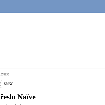
1076850
EMKO
řeslo Naïve