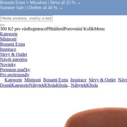
Bonami Extra × Micadoni |
Sleva až 25 % →
Summer Sale |
Ušetřete až 40 % →
300 Kč pro vás
Registrace
Přihlášení
Porovnání
Košík
Menu
Kategorie
Místnosti
Bonami Extra
Inspirace
Slevy & Outlet
Návrh interiéru
Novinky
Premium značky
Pro profesionály
Kategorie
Místnosti
Bonami Extra
Inspirace
Slevy & Outlet
Návrh
Domů
Kategorie
Nábytek
Křesla
Křesla
...
Nábytek
Křesla