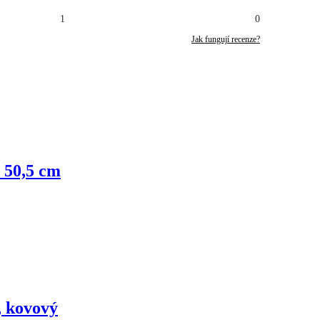
1
0
Jak fungují recenze?
a 50,5 cm
, kovový