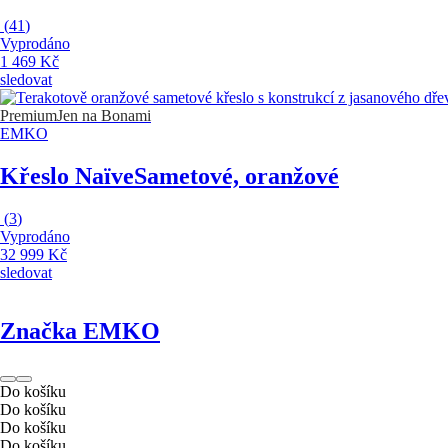
(
41
)
Vyprodáno
1 469 Kč
sledovat
Premium
Jen na Bonami
EMKO
Křeslo Naïve
Sametové, oranžové
(
3
)
Vyprodáno
32 999 Kč
sledovat
Značka EMKO
Do košíku
Do košíku
Do košíku
Do košíku