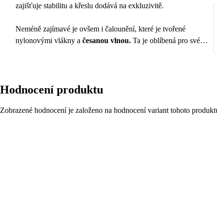
zajišťuje stabilitu a křeslu dodává na exkluzivitě.
Neméně zajímavé je ovšem i čalounění, které je tvořené
nylonovými vlákny a
česanou vlnou.
Ta je oblíbená pro své
termoizolační vlastnosti, schopnost odolávat nečistotám
i roztočům a pohlcování a odpařování vlhkosti.
Tato symbiotická kombinace si zkrátka zcela získala naše
Hodnocení produktu
domovy ♥
Zobrazené hodnocení je založeno na hodnocení variant tohoto produkt