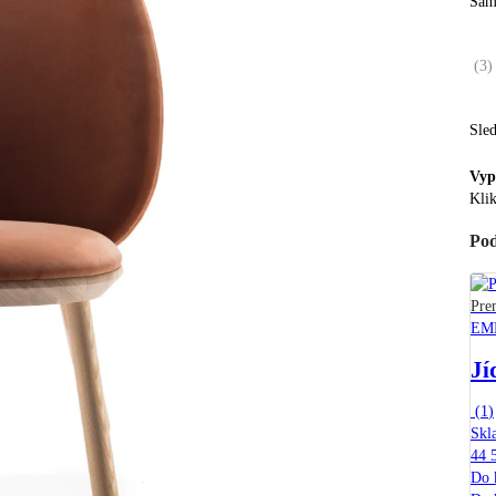
Sam
(
3
)
Sle
Vyp
Klik
Pod
Pre
EM
Jí
(
1
)
Skl
44 
Do 