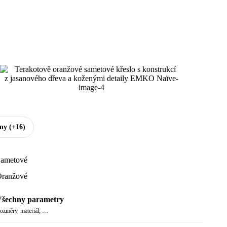
hny
(+16)
ametové
ranžové
šechny parametry
ozměry, materiál, …