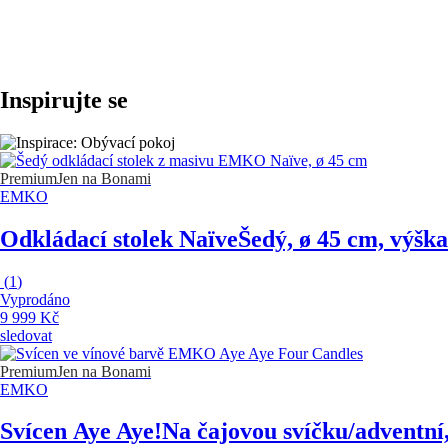
Inspirujte se
Premium
Jen na Bonami
EMKO
Odkládací stolek Naïve
Šedý, ø 45 cm, výšk
(
1
)
Vyprodáno
9 999 Kč
sledovat
Premium
Jen na Bonami
EMKO
Svícen Aye Aye!
Na čajovou svíčku/adventní