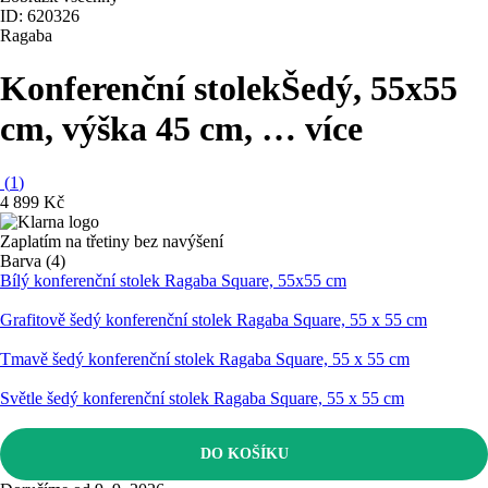
ID: 620326
Ragaba
Konferenční stolek
Šedý, 55x55
cm, výška 45 cm
, …
více
(
1
)
4 899 Kč
Zaplatím na třetiny bez navýšení
Barva (4)
Bílý konferenční stolek Ragaba Square, 55x55 cm
Grafitově šedý konferenční stolek Ragaba Square, 55 x 55 cm
Tmavě šedý konferenční stolek Ragaba Square, 55 x 55 cm
Světle šedý konferenční stolek Ragaba Square, 55 x 55 cm
DO KOŠÍKU