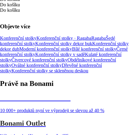
Do košíku
Do košíku
Objevte více
Konferenční stolky
Konferenční stolky · Ragaba
Ragaba
Šedé
konferenční stolky
Konferenční stolky dekor buk
Konferenční stolky
dekor dub
Moderní konferenční stolky
Bílé konferenční stolky
Černé
konferenční stolky
Konferenční stolky v sadě
Kulaté konferenční
stolky
Čtvercové konferenční stolky
Obdélníkové konferenční
stolky
Oválné konferenční stolky
Dřevěné konferenční
stolky
Konferenční stolky se skleněnou deskou
Právě na Bonami
Summer Sale až -40 %
10 000+ produktů nyní ve výprodeji se slevou až 40 %
Bonami Outlet