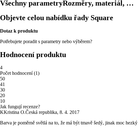
Všechny parametry
Rozměry, materiál, …
Objevte celou nabídku řady Square
Dotaz k produktu
Potřebujete poradit s parametry nebo výběrem?
Hodnocení produktu
4
Počet hodnocení
(
1
)
5
0
4
1
3
0
2
0
1
0
Jak fungují recenze?
K
Kristina O.
Česká republika
,
8. 4. 2017
Barva je poměrně světlá na to, že má být tmavě šedý, jinak moc hezký