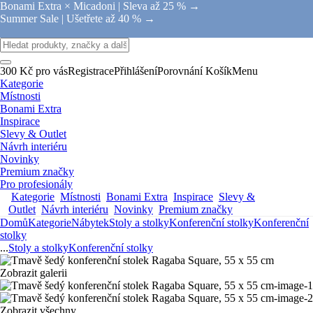
Bonami Extra × Micadoni |
Sleva až 25 % →
Summer Sale |
Ušetřete až 40 % →
300 Kč pro vás
Registrace
Přihlášení
Porovnání
Košík
Menu
Kategorie
Místnosti
Bonami Extra
Inspirace
Slevy & Outlet
Návrh interiéru
Novinky
Premium značky
Pro profesionály
Kategorie
Místnosti
Bonami Extra
Inspirace
Slevy &
Outlet
Návrh interiéru
Novinky
Premium značky
Domů
Kategorie
Nábytek
Stoly a stolky
Konferenční stolky
Konferenční
stolky
...
Stoly a stolky
Konferenční stolky
Zobrazit galerii
Zobrazit všechny