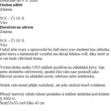
Doručíme od 9. 9. 2026
Osobní odběr
Zdarma
·
St 9. – Čt 10. 9.
Více
Doručení na adresu
Zdarma
·
St 9. – Čt 10. 9.
Více
I když jeho tvary a zpracování ho řadí mezi ryze moderní kus nábytku,
jeho barva a harmonické vyznění mu dávají lidskou tvář, díky které se
u vás bude cítit hned doma.
Vrchní desku stolku UFO můžete používat na odkládání kávy, čaje
nebo drobného občerstvení, spodní část vám zase poslouží jako
šikovný prostor na ukládání novin, telefonu nebo notebooku.
Stolek vám domů přijde rozložený, ale jeho složení hravě zvládnete.
Přesný barevný odstín tohoto produktu si můžete dohledat pod kódem
S 4502-G.
Šedý
55x55 cm
Výška 45 cm