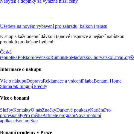
Nábytek a doplňky za výrazně nižší ceny
Zahrada ve slevě
Ušetřete na novém vybavení pro zahradu, balkon i terasu
E-shop s každodenní dávkou (s)nové inspirace a nejširší nabídkou
produktů pro krásné bydlení.
Česká
republika
Polsko
Slovensko
Rumunsko
Maďarsko
Chorvatsko
Litva
Lotyš
Informace o nákupu
Vše o nákupu
Doprava
Reklamace a vrácení
Platba
Bonami Home
Studia
Jak fungují kredity
Více o bonami
Služby
Kontakty
O nás
Značky
Dárkové poukazy
Kariéra
Pro
profesionály
Pro média
Affiliate program
Nová mobilní
aplikace
BonamiStar
Bonami prodejny v Praze