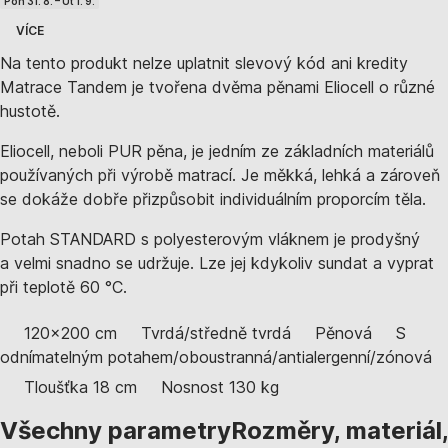
Pon 31. 8. – Út 1. 9.
VÍCE
Na tento produkt nelze uplatnit slevový kód ani kredity
Matrace Tandem je tvořena dvěma pěnami Eliocell o různé
hustotě.
Eliocell, neboli PUR pěna, je jedním ze základních materiálů
používaných při výrobě matrací. Je měkká, lehká a zároveň
se dokáže dobře přizpůsobit individuálním proporcím těla.
Potah STANDARD s polyesterovým vláknem je prodyšný
a velmi snadno se udržuje. Lze jej kdykoliv sundat a vyprat
při teplotě 60 °C.
120x200 cm
Tvrdá/středně tvrdá
Pěnová
S
odnímatelným potahem/oboustranná/antialergenní/zónová
Tloušťka 18 cm
Nosnost 130 kg
Všechny parametry
Rozměry, materiál,