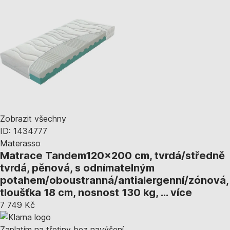
Zobrazit všechny
ID: 1434777
Materasso
Matrace Tandem
120x200 cm, tvrdá/středně
tvrdá, pěnová, s odnímatelným
potahem/oboustranná/antialergenní/zónová,
tloušťka 18 cm, nosnost 130 kg
, …
více
7 749 Kč
Zaplatím na třetiny bez navýšení