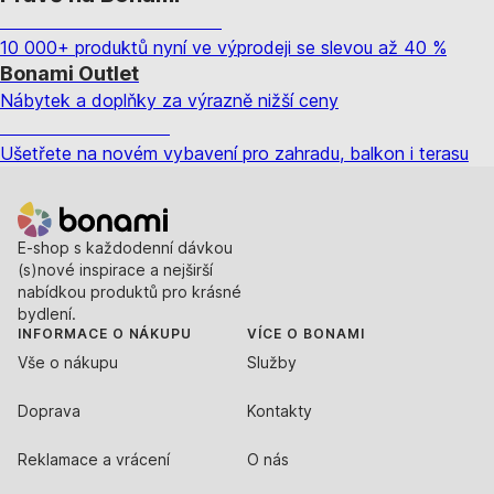
Summer Sale až -40 %
10 000+ produktů nyní ve výprodeji se slevou až 40 %
Bonami Outlet
Nábytek a doplňky za výrazně nižší ceny
Zahrada ve slevě
Ušetřete na novém vybavení pro zahradu, balkon i terasu
E-shop s každodenní dávkou
(s)nové inspirace a nejširší
nabídkou produktů pro krásné
bydlení.
INFORMACE O NÁKUPU
VÍCE O BONAMI
Vše o nákupu
Služby
Doprava
Kontakty
Reklamace a vrácení
O nás