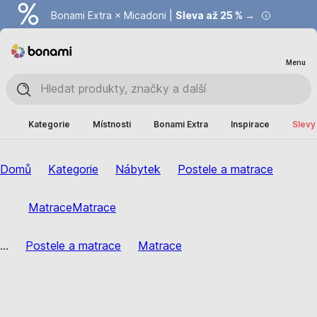
Bonami Extra × Micadoni |
Summer Sale |
Ušetřete až 40 % →
Sleva až 25 % →
Menu
Kategorie
Místnosti
Bonami Extra
Inspirace
Slevy
Domů
Kategorie
Nábytek
Postele a matrace
Matrace
Matrace
...
Postele a matrace
Matrace