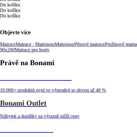
Do košíku
Do košíku
Do košíku
Objevte více
Matrace
Matrace · Materasso
Materasso
Pěnové matrace
Pružinové matra
90x200
Matrace pro hosty
Právě na Bonami
Summer Sale až -40 %
10 000+ produktů nyní ve výprodeji se slevou až 40 %
Bonami Outlet
Nábytek a doplňky za výrazně nižší ceny
Zahrada ve slevě