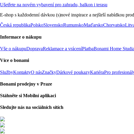
Ušetřete na novém vybavení pro zahradu, balkon i terasu
E-shop s každodenní dávkou (s)nové inspirace a nejširší nabídkou prod
Česká republika
Polsko
Slovensko
Rumunsko
Maďarsko
Chorvatsko
Litv
Informace o nákupu
Vše o nákupu
Doprava
Reklamace a vrácení
Platba
Bonami Home Studi
Více o bonami
Služby
Kontakty
O nás
Značky
Dárkové poukazy
Kariéra
Pro profesionál
Bonami prodejny v Praze
Stáhněte si Mobilní aplikaci
Sledujte nás na sociálních sítích