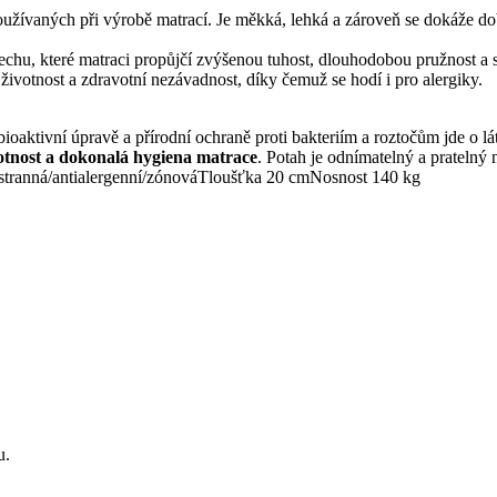
používaných při výrobě matrací. Je měkká, lehká a zároveň se dokáže do
u, které matraci propůjčí zvýšenou tuhost, dlouhodobou pružnost a skv
ivotnost a zdravotní nezávadnost, díky čemuž se hodí i pro alergiky.
ivní úpravě a přírodní ochraně proti bakteriím a roztočům jde o látk
votnost a dokonalá hygiena matrace
. Potah je odnímatelný a pratelný 
ranná/antialergenní/zónová
Tloušťka 20 cm
Nosnost 140 kg
u.