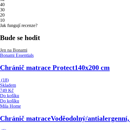
4
0
3
0
2
0
1
0
Jak fungují recenze?
Bude se hodit
Jen na Bonami
Bonami Essentials
Chránič matrace Protect
140x200 cm
(
18
)
Skladem
749 Kč
Do košíku
Do košíku
Mila Home
Chránič matrace
Voděodolný/antialergenní