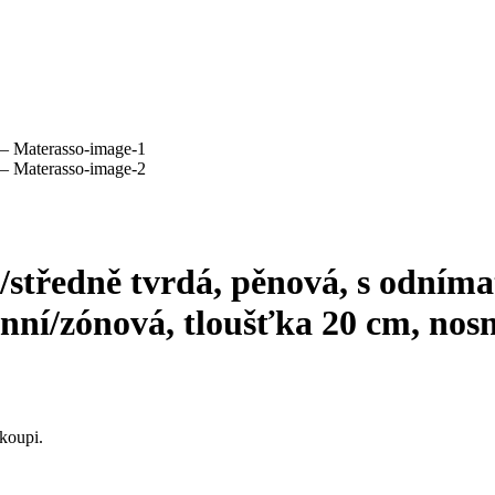
/středně tvrdá, pěnová, s odním
ní/zónová, tloušťka 20 cm, nosn
koupi.