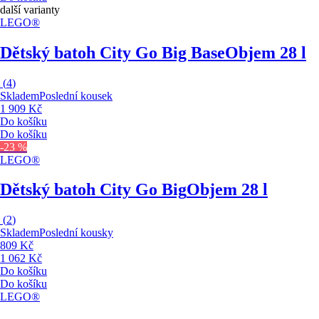
další varianty
LEGO®
Dětský batoh City Go Big Base
Objem 28 l
(
4
)
Skladem
Poslední kousek
1 909 Kč
Do košíku
Do košíku
-23 %
LEGO®
Dětský batoh City Go Big
Objem 28 l
(
2
)
Skladem
Poslední kousky
809 Kč
1 062 Kč
Do košíku
Do košíku
LEGO®