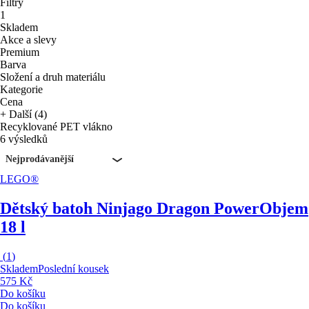
Filtry
1
Skladem
Akce a slevy
Premium
Barva
Složení a druh materiálu
Kategorie
Cena
+ Další (4)
Recyklované PET vlákno
6 výsledků
Nejprodávanější
LEGO®
Dětský batoh Ninjago Dragon Power
Objem
18 l
(
1
)
Skladem
Poslední kousek
575 Kč
Do košíku
Do košíku