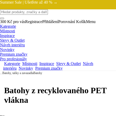
Summer Sale |
Ušetřete až 40 % →
300 Kč pro vás
Registrace
Přihlášení
Porovnání
Košík
Menu
Kategorie
Místnosti
Inspirace
Slevy & Outlet
Návrh interiéru
Novinky
Premium značky
Pro profesionály
Kategorie
Místnosti
Inspirace
Slevy & Outlet
Návrh
interiéru
Novinky
Premium značky
...
Batohy, tašky a zavazadla
Batohy
Batohy z recyklovaného PET
vlákna