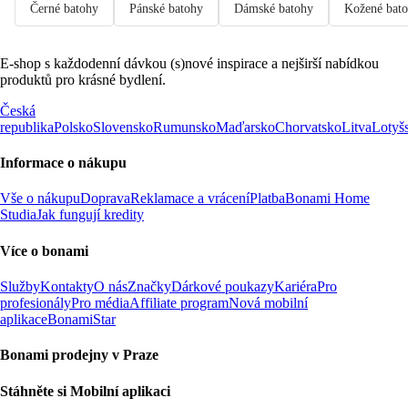
Černé batohy
Pánské batohy
Dámské batohy
Kožené bat
E-shop s každodenní dávkou (s)nové inspirace a nejširší nabídkou
produktů pro krásné bydlení.
Česká
republika
Polsko
Slovensko
Rumunsko
Maďarsko
Chorvatsko
Litva
Lotyš
Informace o nákupu
Vše o nákupu
Doprava
Reklamace a vrácení
Platba
Bonami Home
Studia
Jak fungují kredity
Více o bonami
Služby
Kontakty
O nás
Značky
Dárkové poukazy
Kariéra
Pro
profesionály
Pro média
Affiliate program
Nová mobilní
aplikace
BonamiStar
Bonami prodejny v Praze
Stáhněte si Mobilní aplikaci