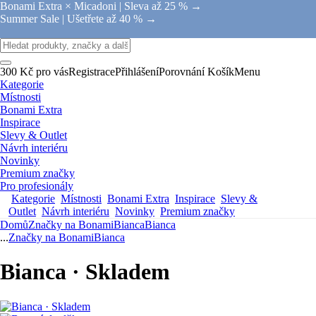
Bonami Extra × Micadoni |
Sleva až 25 % →
Summer Sale |
Ušetřete až 40 % →
300 Kč pro vás
Registrace
Přihlášení
Porovnání
Košík
Menu
Kategorie
Místnosti
Bonami Extra
Inspirace
Slevy & Outlet
Návrh interiéru
Novinky
Premium značky
Pro profesionály
Kategorie
Místnosti
Bonami Extra
Inspirace
Slevy &
Outlet
Návrh interiéru
Novinky
Premium značky
Domů
Značky na Bonami
Bianca
Bianca
...
Značky na Bonami
Bianca
Bianca · Skladem