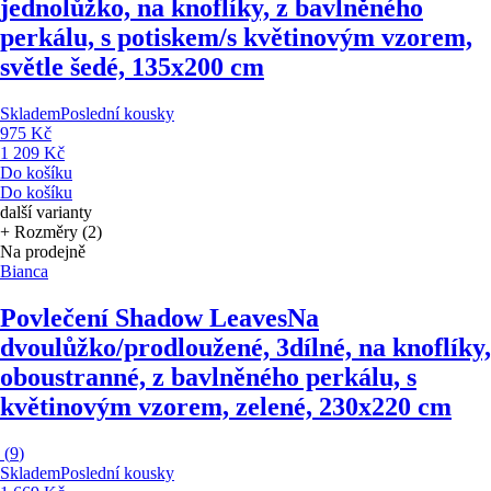
jednolůžko, na knoflíky, z bavlněného
perkálu, s potiskem/s květinovým vzorem,
světle šedé, 135x200 cm
Skladem
Poslední kousky
975 Kč
1 209 Kč
Do košíku
Do košíku
další varianty
+ Rozměry (2)
Na prodejně
Bianca
Povlečení Shadow Leaves
Na
dvoulůžko/prodloužené, 3dílné, na knoflíky,
oboustranné, z bavlněného perkálu, s
květinovým vzorem, zelené, 230x220 cm
(
9
)
Skladem
Poslední kousky