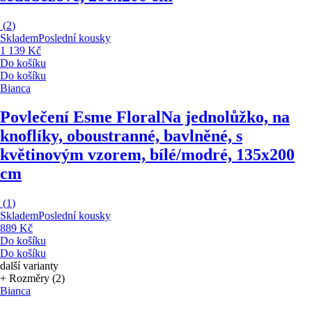
(
2
)
Skladem
Poslední kousky
1 139 Kč
Do košíku
Do košíku
Bianca
Povlečení Esme Floral
Na jednolůžko, na
knoflíky, oboustranné, bavlněné, s
květinovým vzorem, bílé/modré, 135x200
cm
(
1
)
Skladem
Poslední kousky
889 Kč
Do košíku
Do košíku
další varianty
+ Rozměry (2)
Bianca