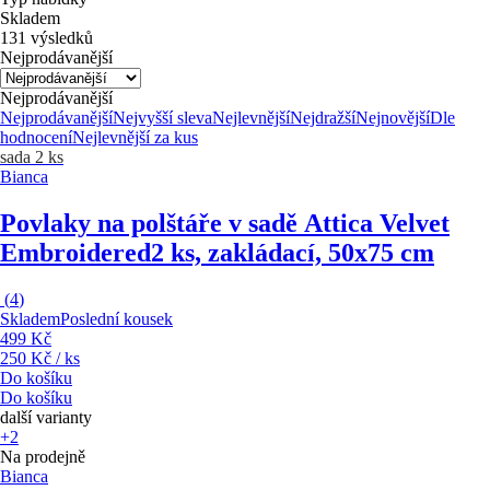
Skladem
131 výsledků
Nejprodávanější
Nejprodávanější
Nejprodávanější
Nejvyšší sleva
Nejlevnější
Nejdražší
Nejnovější
Dle
hodnocení
Nejlevnější za kus
sada 2 ks
Bianca
Povlaky na polštáře v sadě Attica Velvet
Embroidered
2 ks, zakládací, 50x75 cm
(
4
)
Skladem
Poslední kousek
499 Kč
250 Kč / ks
Do košíku
Do košíku
další varianty
+2
Na prodejně
Bianca