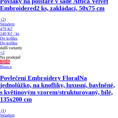
Povlaky na polštáře v sadě Attica Velvet
Embroidered
2 ks, zakládací, 50x75 cm
(
2
)
Skladem
479 Kč
240 Kč / ks
Do košíku
Do košíku
další varianty
+2
Na prodejně
-33 %
Bianca
Povlečení Embroidery Floral
Na
jednolůžko, na knoflíky, luxusní, bavlněné,
s květinovým vzorem/strukturovaný, bílé,
135x200 cm
(
1
)
Skladem