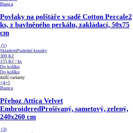
Bianca
Povlaky na polštáře v sadě Cotton Percale
2
ks, z bavlněného perkálu, zakládací, 50x75
cm
(
1
)
Skladem
Poslední kousky
309 Kč
155 Kč / ks
Do košíku
Do košíku
další varianty
+4
+5
Bianca
Přehoz Attica Velvet
Embroidered
Prošívaný, sametový, zelený,
240x260 cm
(
3
)