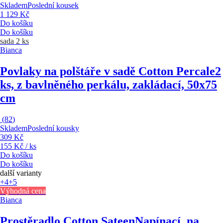
Skladem
Poslední kousek
1 129 Kč
Do košíku
Do košíku
sada 2 ks
Bianca
Povlaky na polštáře v sadě Cotton Percale
2
ks, z bavlněného perkálu, zakládací, 50x75
cm
(
82
)
Skladem
Poslední kousky
309 Kč
155 Kč / ks
Do košíku
Do košíku
další varianty
+4
+5
Výhodná cena
Bianca
Prostěradlo Cotton Sateen
Napínací, na