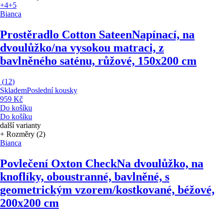
+4
+5
Bianca
Prostěradlo Cotton Sateen
Napínací, na
dvoulůžko/na vysokou matraci, z
bavlněného saténu, růžové, 150x200 cm
(
12
)
Skladem
Poslední kousky
959 Kč
Do košíku
Do košíku
další varianty
+ Rozměry (2)
Bianca
Povlečení Oxton Check
Na dvoulůžko, na
knoflíky, oboustranné, bavlněné, s
geometrickým vzorem/kostkované, béžové,
200x200 cm