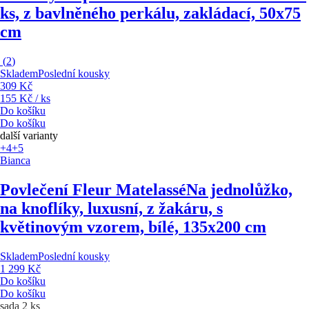
ks, z bavlněného perkálu, zakládací, 50x75
cm
(
2
)
Skladem
Poslední kousky
309 Kč
155 Kč / ks
Do košíku
Do košíku
další varianty
+4
+5
Bianca
Povlečení Fleur Matelassé
Na jednolůžko,
na knoflíky, luxusní, z žakáru, s
květinovým vzorem, bílé, 135x200 cm
Skladem
Poslední kousky
1 299 Kč
Do košíku
Do košíku
sada 2 ks