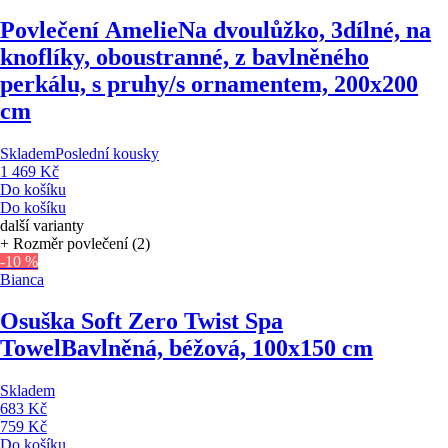
Povlečení Amelie
Na dvoulůžko, 3dílné, na
knoflíky, oboustranné, z bavlněného
perkálu, s pruhy/s ornamentem, 200x200
cm
Skladem
Poslední kousky
1 469 Kč
Do košíku
Do košíku
další varianty
+ Rozměr povlečení (2)
-10 %
Bianca
Osuška Soft Zero Twist Spa
Towel
Bavlněná, béžová, 100x150 cm
Skladem
683 Kč
759 Kč
Do košíku