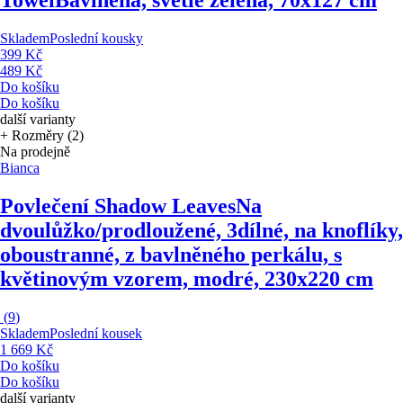
Towel
Bavlněná, světle zelená, 70x127 cm
Skladem
Poslední kousky
399 Kč
489 Kč
Do košíku
Do košíku
další varianty
+ Rozměry (2)
Na prodejně
Bianca
Povlečení Shadow Leaves
Na
dvoulůžko/prodloužené, 3dílné, na knoflíky,
oboustranné, z bavlněného perkálu, s
květinovým vzorem, modré, 230x220 cm
(
9
)
Skladem
Poslední kousek
1 669 Kč
Do košíku
Do košíku
další varianty