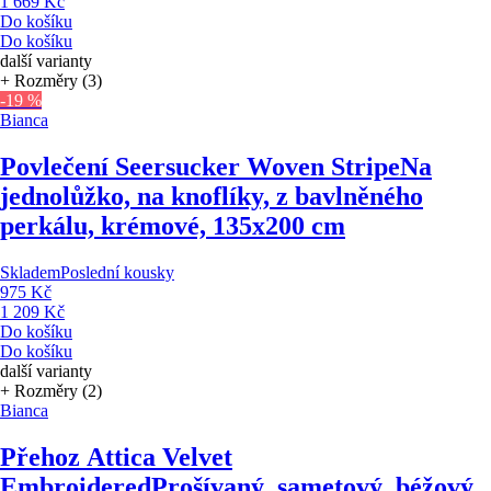
1 669 Kč
Do košíku
Do košíku
další varianty
+ Rozměry (3)
-19 %
Bianca
Povlečení Seersucker Woven Stripe
Na
jednolůžko, na knoflíky, z bavlněného
perkálu, krémové, 135x200 cm
Skladem
Poslední kousky
975 Kč
1 209 Kč
Do košíku
Do košíku
další varianty
+ Rozměry (2)
Bianca
Přehoz Attica Velvet
Embroidered
Prošívaný, sametový, béžový,