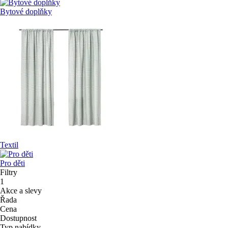
Bytové doplňky
Textil
Pro děti
Filtry
1
Akce a slevy
Řada
Cena
Dostupnost
Typ nabídky