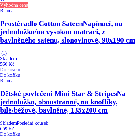
Výhodná cena
Bianca
Prostěradlo Cotton Sateen
Napínací, na
jednolůžko/na vysokou matraci, z
bavlněného saténu, slonovinové, 90x190 cm
(
1
)
Skladem
560 Kč
Do košíku
Do košíku
Bianca
Dětské povlečení Mini Star & Stripes
Na
jednolůžko, oboustranné, na knoflíky,
bílé/béžové, bavlněné, 135x200 cm
Skladem
Poslední kousek
659 Kč
Do košíku