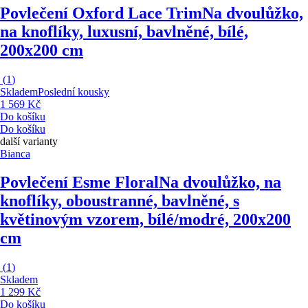
Povlečení Oxford Lace Trim
Na dvoulůžko,
na knoflíky, luxusní, bavlněné, bílé,
200x200 cm
(
1
)
Skladem
Poslední kousky
1 569 Kč
Do košíku
Do košíku
další varianty
Bianca
Povlečení Esme Floral
Na dvoulůžko, na
knoflíky, oboustranné, bavlněné, s
květinovým vzorem, bílé/modré, 200x200
cm
(
1
)
Skladem
1 299 Kč
Do košíku