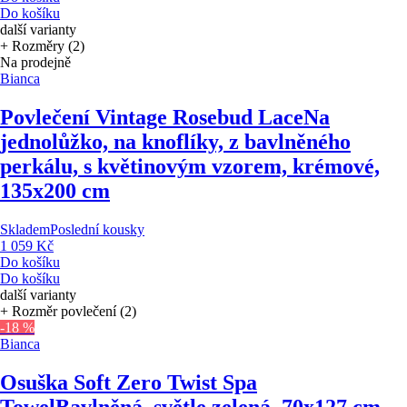
Do košíku
další varianty
+ Rozměry (2)
Na prodejně
Bianca
Povlečení Vintage Rosebud Lace
Na
jednolůžko, na knoflíky, z bavlněného
perkálu, s květinovým vzorem, krémové,
135x200 cm
Skladem
Poslední kousky
1 059 Kč
Do košíku
Do košíku
další varianty
+ Rozměr povlečení (2)
-18 %
Bianca
Osuška Soft Zero Twist Spa