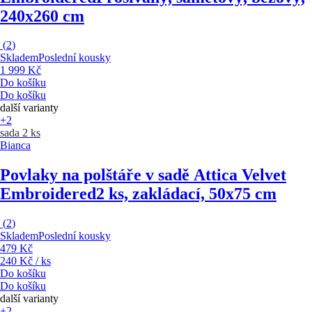
240x260 cm
(
2
)
Skladem
Poslední kousky
1 999 Kč
Do košíku
Do košíku
další varianty
+2
sada 2 ks
Bianca
Povlaky na polštáře v sadě Attica Velvet
Embroidered
2 ks, zakládací, 50x75 cm
(
2
)
Skladem
Poslední kousky
479 Kč
240 Kč / ks
Do košíku
Do košíku
další varianty
+2