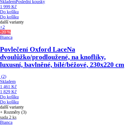
Skladem
Poslední kousky
1 999 Kč
Do košíku
Do košíku
další varianty
+2
-20 %
Bianca
Povlečení Oxford Lace
Na
dvoulůžko/prodloužené, na knoflíky,
luxusní, bavlněné, bílé/béžové, 230x220 cm
(
2
)
Skladem
1 461 Kč
1 829 Kč
Do košíku
Do košíku
další varianty
+ Rozměry (3)
sada 2 ks
Bianca