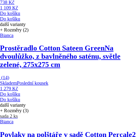
738 Kč
1 109 Kč
Do košíku
Do košíku
další varianty
+ Rozměry (2)
Bianca
Prostěradlo Cotton Sateen Green
Na
dvoulůžko, z bavlněného saténu, světle
zelené, 275x275 cm
(
14
)
Skladem
Poslední kousek
1 279 Kč
Do košíku
Do košíku
další varianty
+ Rozměry (3)
sada 2 ks
Bianca
Povlaky na polštáře v sadě Cotton Percale
2