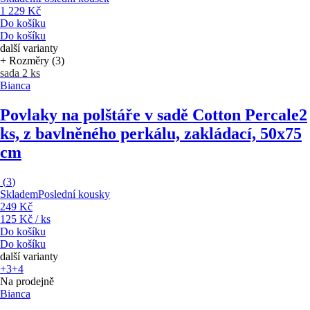
1 229 Kč
Do košíku
Do košíku
další varianty
+ Rozměry (3)
sada 2 ks
Bianca
Povlaky na polštáře v sadě Cotton Percale
2
ks, z bavlněného perkálu, zakládací, 50x75
cm
(
3
)
Skladem
Poslední kousky
249 Kč
125 Kč / ks
Do košíku
Do košíku
další varianty
+3
+4
Na prodejně
Bianca