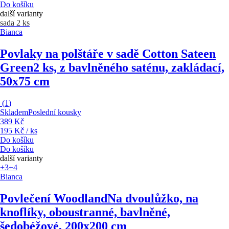
Do košíku
další varianty
sada 2 ks
Bianca
Povlaky na polštáře v sadě Cotton Sateen
Green
2 ks, z bavlněného saténu, zakládací,
50x75 cm
(
1
)
Skladem
Poslední kousky
389 Kč
195 Kč / ks
Do košíku
Do košíku
další varianty
+3
+4
Bianca
Povlečení Woodland
Na dvoulůžko, na
knoflíky, oboustranné, bavlněné,
šedobéžové, 200x200 cm