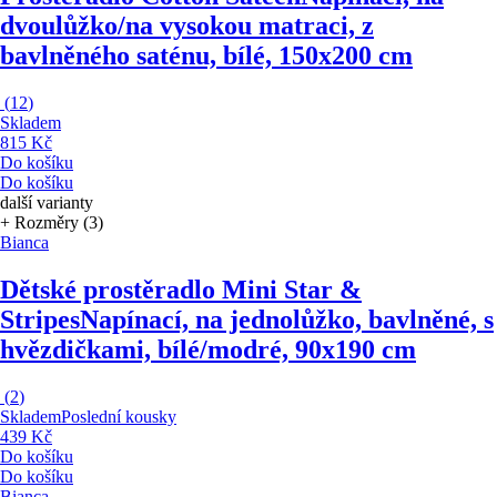
dvoulůžko/na vysokou matraci, z
bavlněného saténu, bílé, 150x200 cm
(
12
)
Skladem
815 Kč
Do košíku
Do košíku
další varianty
+ Rozměry (3)
Bianca
Dětské prostěradlo Mini Star &
Stripes
Napínací, na jednolůžko, bavlněné, s
hvězdičkami, bílé/modré, 90x190 cm
(
2
)
Skladem
Poslední kousky
439 Kč
Do košíku
Do košíku
Bianca