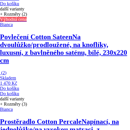
Do košíku
další varianty
+ Rozměry (2)
Výhodná cena
Bianca
Povlečení Cotton Sateen
Na
dvoulůžko/prodloužené, na knoflíky,
luxusní, z bavlněného saténu, bílé, 230x220
cm
(
2
)
Skladem
1 470 Kč
Do košíku
Do košíku
další varianty
+ Rozměry (3)
Bianca
Prostěradlo Cotton Percale
Napínací, na
jednolůžko/na vysokou matraci, z