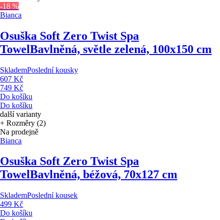
-18 %
Bianca
Osuška Soft Zero Twist Spa
Towel
Bavlněná, světle zelená, 100x150 cm
Skladem
Poslední kousky
607 Kč
749 Kč
Do košíku
Do košíku
další varianty
+ Rozměry (2)
Na prodejně
Bianca
Osuška Soft Zero Twist Spa
Towel
Bavlněná, béžová, 70x127 cm
Skladem
Poslední kousek
499 Kč
Do košíku