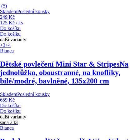
(
5
)
Skladem
Poslední kousky
249 Kč
125 Kč / ks
Do košíku
Do košíku
další varianty
+3
+4
Bianca
Dětské povlečení Mini Star & Stripes
Na
jednolůžko, oboustranné, na knoflíky,
bílé/modré, bavlněné, 135x200 cm
Skladem
Poslední kousky
659 Kč
Do košíku
Do košíku
další varianty
sada 2 ks
Bianca