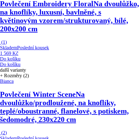
Povlečení Embroidery Floral
Na dvoulůžko,
na knoflíky, luxusní, bavlněné, s
květinovým vzorem/strukturovaný, bílé,
200x200 cm
(
1
)
Skladem
Poslední kousek
1 569 Kč
Do košíku
Do košíku
další varianty
+ Rozměry (2)
Bianca
Povlečení Winter Scene
Na
dvoulůžko/prodloužené, na knoflíky,
teplé/oboustranné, flanelové, s potiskem,
šedomodré, 230x220 cm
(
2
)
Skladem
Poslední kousek