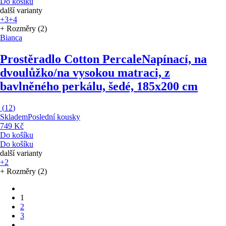
Do košíku
další varianty
+3
+4
+ Rozměry (2)
Bianca
Prostěradlo Cotton Percale
Napínací, na
dvoulůžko/na vysokou matraci, z
bavlněného perkálu, šedé, 185x200 cm
(
12
)
Skladem
Poslední kousky
749 Kč
Do košíku
Do košíku
další varianty
+2
+ Rozměry (2)
1
2
3