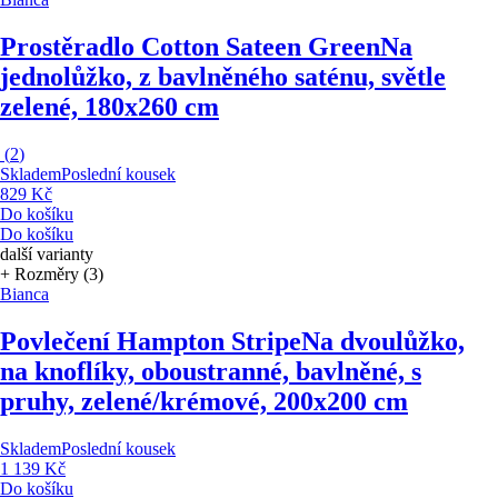
Prostěradlo Cotton Sateen Green
Na
jednolůžko, z bavlněného saténu, světle
zelené, 180x260 cm
(
2
)
Skladem
Poslední kousek
829 Kč
Do košíku
Do košíku
další varianty
+ Rozměry (3)
Bianca
Povlečení Hampton Stripe
Na dvoulůžko,
na knoflíky, oboustranné, bavlněné, s
pruhy, zelené/krémové, 200x200 cm
Skladem
Poslední kousek
1 139 Kč
Do košíku