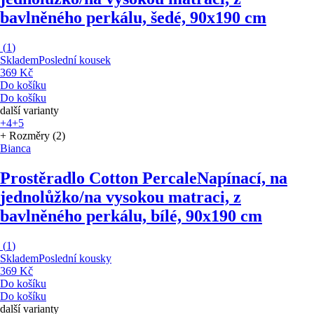
bavlněného perkálu, šedé, 90x190 cm
(
1
)
Skladem
Poslední kousek
369 Kč
Do košíku
Do košíku
další varianty
+4
+5
+ Rozměry (2)
Bianca
Prostěradlo Cotton Percale
Napínací, na
jednolůžko/na vysokou matraci, z
bavlněného perkálu, bílé, 90x190 cm
(
1
)
Skladem
Poslední kousky
369 Kč
Do košíku
Do košíku
další varianty