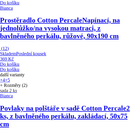
Do košíku
Bianca
Prostěradlo Cotton Percale
Napínací, na
jednolůžko/na vysokou matraci, z
bavlněného perkálu, růžové, 90x190 cm
(
12
)
Skladem
Poslední kousek
369 Kč
Do košíku
Do košíku
další varianty
+4
+5
+ Rozměry (2)
sada 2 ks
Bianca
Povlaky na polštáře v sadě Cotton Percale
2
ks, z bavlněného perkálu, zakládací, 50x75
cm