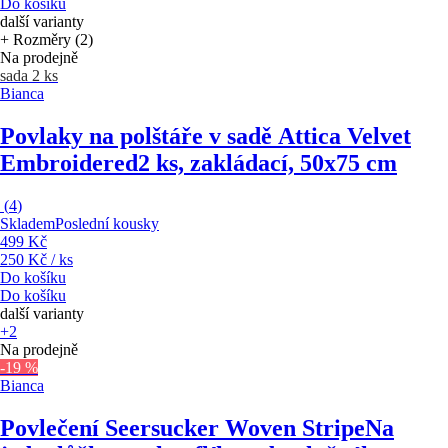
Do košíku
další varianty
+ Rozměry (2)
Na prodejně
sada 2 ks
Bianca
Povlaky na polštáře v sadě Attica Velvet
Embroidered
2 ks, zakládací, 50x75 cm
(
4
)
Skladem
Poslední kousky
499 Kč
250 Kč / ks
Do košíku
Do košíku
další varianty
+2
Na prodejně
-19 %
Bianca
Povlečení Seersucker Woven Stripe
Na