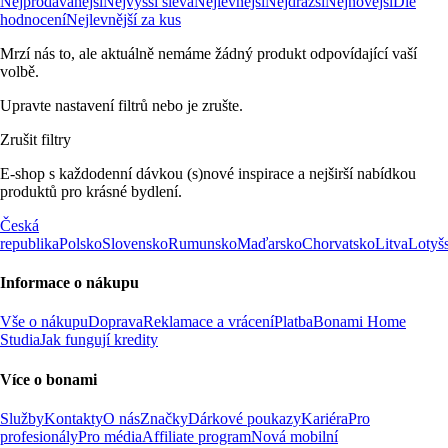
Nejprodávanější
Nejvyšší sleva
Nejlevnější
Nejdražší
Nejnovější
Dle
hodnocení
Nejlevnější za kus
Mrzí nás to, ale aktuálně nemáme žádný produkt odpovídající vaší
volbě.
Upravte nastavení filtrů nebo je zrušte.
Zrušit filtry
E-shop s každodenní dávkou (s)nové inspirace a nejširší nabídkou
produktů pro krásné bydlení.
Česká
republika
Polsko
Slovensko
Rumunsko
Maďarsko
Chorvatsko
Litva
Lotyš
Informace o nákupu
Vše o nákupu
Doprava
Reklamace a vrácení
Platba
Bonami Home
Studia
Jak fungují kredity
Více o bonami
Služby
Kontakty
O nás
Značky
Dárkové poukazy
Kariéra
Pro
profesionály
Pro média
Affiliate program
Nová mobilní