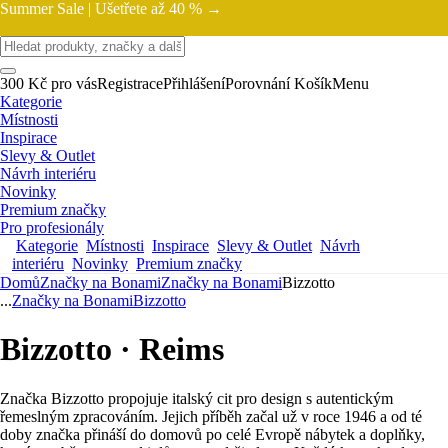
Summer Sale |
Ušetřete až 40 % →
300 Kč pro vás
Registrace
Přihlášení
Porovnání
Košík
Menu
Kategorie
Místnosti
Inspirace
Slevy & Outlet
Návrh interiéru
Novinky
Premium značky
Pro profesionály
Kategorie
Místnosti
Inspirace
Slevy & Outlet
Návrh
interiéru
Novinky
Premium značky
Domů
Značky na Bonami
Značky na Bonami
Bizzotto
...
Značky na Bonami
Bizzotto
Bizzotto · Reims
Značka Bizzotto propojuje italský cit pro design s autentickým
řemeslným zpracováním. Jejich příběh začal už v roce 1946 a od té
doby značka přináší do domovů po celé Evropě nábytek a doplňky,