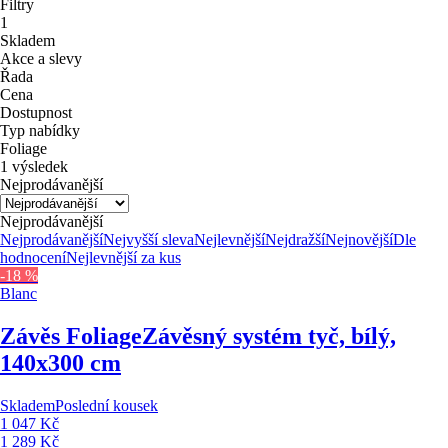
Filtry
1
Skladem
Akce a slevy
Řada
Cena
Dostupnost
Typ nabídky
Foliage
1 výsledek
Nejprodávanější
Nejprodávanější
Nejprodávanější
Nejvyšší sleva
Nejlevnější
Nejdražší
Nejnovější
Dle
hodnocení
Nejlevnější za kus
-18 %
Blanc
Závěs Foliage
Závěsný systém tyč, bílý,
140x300 cm
Skladem
Poslední kousek
1 047 Kč
1 289 Kč