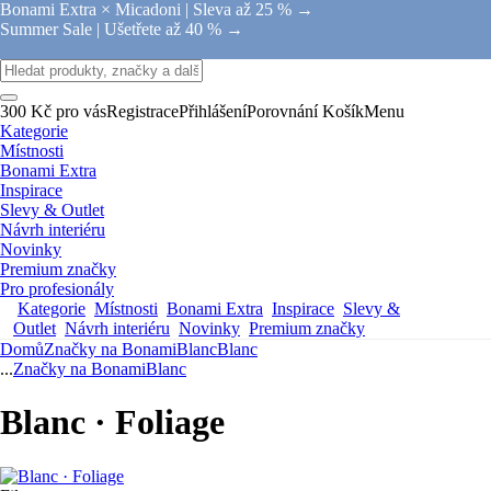
Bonami Extra × Micadoni |
Sleva až 25 % →
Summer Sale |
Ušetřete až 40 % →
300 Kč pro vás
Registrace
Přihlášení
Porovnání
Košík
Menu
Kategorie
Místnosti
Bonami Extra
Inspirace
Slevy & Outlet
Návrh interiéru
Novinky
Premium značky
Pro profesionály
Kategorie
Místnosti
Bonami Extra
Inspirace
Slevy &
Outlet
Návrh interiéru
Novinky
Premium značky
Domů
Značky na Bonami
Blanc
Blanc
...
Značky na Bonami
Blanc
Blanc · Foliage