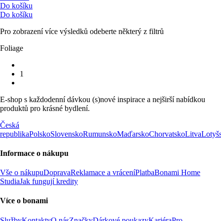
Do košíku
Do košíku
Pro zobrazení více výsledků odeberte některý z filtrů
Foliage
1
E-shop s každodenní dávkou (s)nové inspirace a nejširší nabídkou
produktů pro krásné bydlení.
Česká
republika
Polsko
Slovensko
Rumunsko
Maďarsko
Chorvatsko
Litva
Lotyš
Informace o nákupu
Vše o nákupu
Doprava
Reklamace a vrácení
Platba
Bonami Home
Studia
Jak fungují kredity
Více o bonami
Služby
Kontakty
O nás
Značky
Dárkové poukazy
Kariéra
Pro