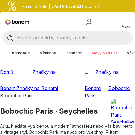
Summer Sale |
Ušetřete až 40 % →
Menu
Kategorie
Místnosti
Inspirace
Slevy & Outlet
Návr
Domů
Značky na
...
Značky na
Bonami
Značky na Bonami
Bonami
Bobochic
Bobochic Paris
Paris
Bobochic Paris · Seychelles
Ať už hledáte vytříbenou a moderní atmosféru nebo vás baví retro
a vintage styl, Bobochic Paris má něco pro všechny. Přitom