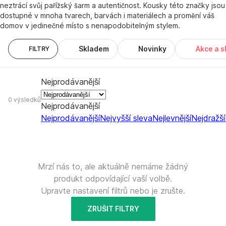
neztrácí svůj pařížský šarm a autentičnost. Kousky této značky jsou
dostupné v mnoha tvarech, barvách i materiálech a promění váš
domov v jedinečné místo s nenapodobitelným stylem.
Skladem
Novinky
Akce a s
FILTRY
Nejprodávanější
0 výsledků
Nejprodávanější
Nejprodávanější
Nejvyšší sleva
Nejlevnější
Nejdražší
Mrzí nás to, ale aktuálně nemáme žádný
produkt odpovídající vaší volbě.
Upravte nastavení filtrů nebo je zrušte.
ZRUŠIT FILTRY