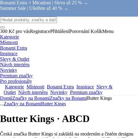
Bonami Extra × Micadoni |
Sleva až 25 % →
Summer Sale |
Ušetřete až 40 % →
300 Kč pro vás
Registrace
Přihlášení
Porovnání
Košík
Menu
Kategorie
Místnosti
Bonami Extra
Inspirace
Slevy & Outlet
Návrh interiéru
Novinky
Premium značky
Pro profesionály
Kategorie
Místnosti
Bonami Extra
Inspirace
Slevy &
Outlet
Návrh interiéru
Novinky
Premium značky
Domů
Značky na Bonami
Značky na Bonami
Butter Kings
...
Značky na Bonami
Butter Kings
Butter Kings · ABCD
Česká značka Butter Kings si zakládá na moderním a čistém designu