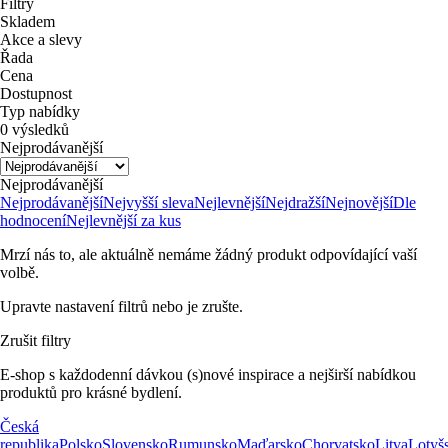
Filtry
Skladem
Akce a slevy
Řada
Cena
Dostupnost
Typ nabídky
0 výsledků
Nejprodávanější
Nejprodávanější
Nejprodávanější
Nejvyšší sleva
Nejlevnější
Nejdražší
Nejnovější
Dle
hodnocení
Nejlevnější za kus
Mrzí nás to, ale aktuálně nemáme žádný produkt odpovídající vaší
volbě.
Upravte nastavení filtrů nebo je zrušte.
Zrušit filtry
E-shop s každodenní dávkou (s)nové inspirace a nejširší nabídkou
produktů pro krásné bydlení.
Česká
republika
Polsko
Slovensko
Rumunsko
Maďarsko
Chorvatsko
Litva
Lotyš