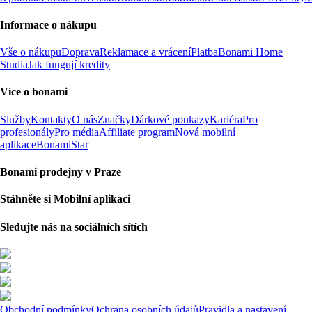
Informace o nákupu
Vše o nákupu
Doprava
Reklamace a vrácení
Platba
Bonami Home
Studia
Jak fungují kredity
Více o bonami
Služby
Kontakty
O nás
Značky
Dárkové poukazy
Kariéra
Pro
profesionály
Pro média
Affiliate program
Nová mobilní
aplikace
BonamiStar
Bonami prodejny v Praze
Stáhněte si Mobilní aplikaci
Sledujte nás na sociálních sítích
Obchodní podmínky
Ochrana osobních údajů
Pravidla a nastavení