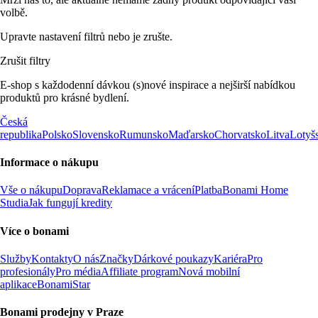
volbě.
Upravte nastavení filtrů nebo je zrušte.
Zrušit filtry
E-shop s každodenní dávkou (s)nové inspirace a nejširší nabídkou
produktů pro krásné bydlení.
Česká
republika
Polsko
Slovensko
Rumunsko
Maďarsko
Chorvatsko
Litva
Lotyš
Informace o nákupu
Vše o nákupu
Doprava
Reklamace a vrácení
Platba
Bonami Home
Studia
Jak fungují kredity
Více o bonami
Služby
Kontakty
O nás
Značky
Dárkové poukazy
Kariéra
Pro
profesionály
Pro média
Affiliate program
Nová mobilní
aplikace
BonamiStar
Bonami prodejny v Praze