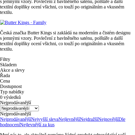
s jemnými vzory. Povlečení z bavlněného saténu, polštáře a další
textilní doplňky ocení všichni, co touží po originálním a vkusném
textilu.
Česká značka Butter Kings si zakládá na moderním a čistém designu
s jemnými vzory. Povlečení z bavlněného saténu, polštáře a další
textilní doplňky ocení všichni, co touží po originálním a vkusném
textilu.
Filtry
Skladem
Akce a slevy
Řada
Cena
Dostupnost
Typ nabídky
0 výsledků
Nejprodávanější
Nejprodávanější
Nejprodávanější
Nejvyšší sleva
Nejlevnější
Nejdražší
Nejnovější
Dle
hodnocení
Nejlevnější za kus
Mrzí nás to, ale aktuálně nemáme žádný produkt odpovídající vaší