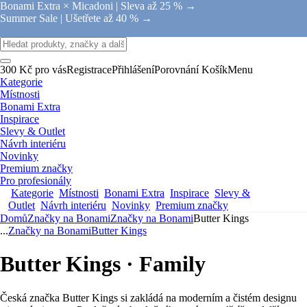
Bonami Extra × Micadoni |
Sleva až 25 % →
Summer Sale |
Ušetřete až 40 % →
300 Kč pro vás
Registrace
Přihlášení
Porovnání
Košík
Menu
Kategorie
Místnosti
Bonami Extra
Inspirace
Slevy & Outlet
Návrh interiéru
Novinky
Premium značky
Pro profesionály
Kategorie
Místnosti
Bonami Extra
Inspirace
Slevy &
Outlet
Návrh interiéru
Novinky
Premium značky
Domů
Značky na Bonami
Značky na Bonami
Butter Kings
...
Značky na Bonami
Butter Kings
Butter Kings · Family
Česká značka Butter Kings si zakládá na moderním a čistém designu