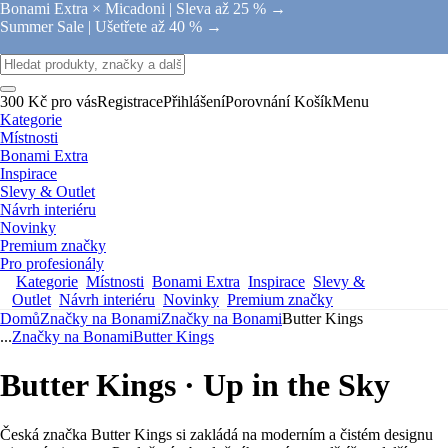
Bonami Extra × Micadoni |
Sleva až 25 % →
Summer Sale |
Ušetřete až 40 % →
300 Kč pro vás
Registrace
Přihlášení
Porovnání
Košík
Menu
Kategorie
Místnosti
Bonami Extra
Inspirace
Slevy & Outlet
Návrh interiéru
Novinky
Premium značky
Pro profesionály
Kategorie
Místnosti
Bonami Extra
Inspirace
Slevy &
Outlet
Návrh interiéru
Novinky
Premium značky
Domů
Značky na Bonami
Značky na Bonami
Butter Kings
...
Značky na Bonami
Butter Kings
Butter Kings · Up in the Sky
Česká značka Butter Kings si zakládá na moderním a čistém designu