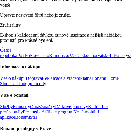
volbě.
Upravte nastavení filtrů nebo je zrušte.
Zrušit filtry
E-shop s každodenní dávkou (s)nové inspirace a nejširší nabídkou
produktů pro krásné bydlení.
Česká
republika
Polsko
Slovensko
Rumunsko
Maďarsko
Chorvatsko
Litva
Lotyš
Informace o nákupu
Vše o nákupu
Doprava
Reklamace a vrácení
Platba
Bonami Home
Studia
Jak fungují kredity
Více o bonami
Služby
Kontakty
O nás
Značky
Dárkové poukazy
Kariéra
Pro
profesionály
Pro média
Affiliate program
Nová mobilní
aplikace
BonamiStar
Bonami prodejny v Praze