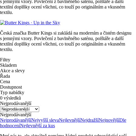
s jemnými vzory. Povlečení z bavlněného saténu, polštáře a další
textilní doplňky ocení všichni, co touží po originálním a vkusném
textilu.
Česká značka Butter Kings si zakládá na moderním a čistém designu
s jemnými vzory. Povlečení z bavlněného saténu, polštáře a další
textilní doplňky ocení všichni, co touží po originálním a vkusném
textilu.
Filtry
Skladem
Akce a slevy
Řada
Cena
Dostupnost
Typ nabídky
0 výsledků
Nejprodávanější
Nejprodávanější
Nejprodávanější
Nejvyšší sleva
Nejlevnější
Nejdražší
Nejnovější
Dle
hodnocení
Nejlevnější za kus
Mrzí nás to, ale aktuálně nemáme žádný produkt odpovídající vaší