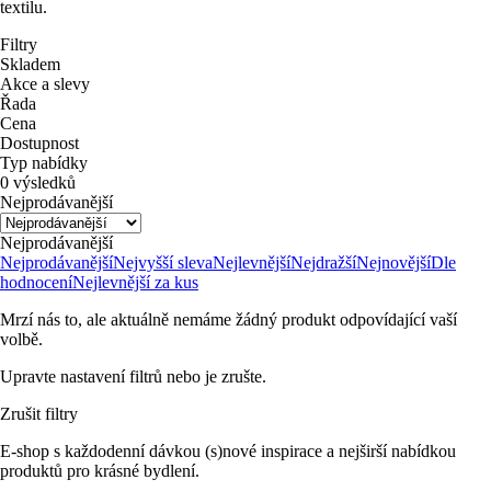
textilu.
Filtry
Skladem
Akce a slevy
Řada
Cena
Dostupnost
Typ nabídky
0 výsledků
Nejprodávanější
Nejprodávanější
Nejprodávanější
Nejvyšší sleva
Nejlevnější
Nejdražší
Nejnovější
Dle
hodnocení
Nejlevnější za kus
Mrzí nás to, ale aktuálně nemáme žádný produkt odpovídající vaší
volbě.
Upravte nastavení filtrů nebo je zrušte.
Zrušit filtry
E-shop s každodenní dávkou (s)nové inspirace a nejširší nabídkou
produktů pro krásné bydlení.