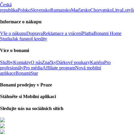
Česká
republika
Polsko
Slovensko
Rumunsko
Maďarsko
Chorvatsko
Litva
Lotyš
Informace o nákupu
Vše o nákupu
Doprava
Reklamace a vrácení
Platba
Bonami Home
Studia
Jak fungují kredity
Více o bonami
Služby
Kontakty
O nás
Značky
Dárkové poukazy
Kariéra
Pro
profesionály
Pro média
Affiliate program
Nová mobilní
aplikace
BonamiStar
Bonami prodejny v Praze
Stáhněte si Mobilní aplikaci
Sledujte nás na sociálních sítích