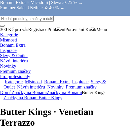
Bonami Extra × Micadoni |
Sleva až 25 % →
Summer Sale |
Ušetřete až 40 % →
300 Kč pro vás
Registrace
Přihlášení
Porovnání
Košík
Menu
Kategorie
Místnosti
Bonami Extra
Inspirace
Slevy & Outlet
Návrh interiéru
Novinky
Premium značky
Pro profesionály
Kategorie
Místnosti
Bonami Extra
Inspirace
Slevy &
Outlet
Návrh interiéru
Novinky
Premium značky
Domů
Značky na Bonami
Značky na Bonami
Butter Kings
...
Značky na Bonami
Butter Kings
Butter Kings · Venetian
Terrazzo