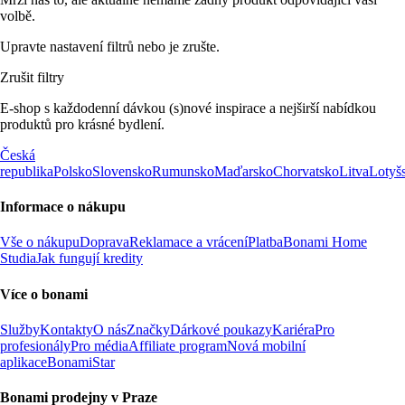
volbě.
Upravte nastavení filtrů nebo je zrušte.
Zrušit filtry
E-shop s každodenní dávkou (s)nové inspirace a nejširší nabídkou
produktů pro krásné bydlení.
Česká
republika
Polsko
Slovensko
Rumunsko
Maďarsko
Chorvatsko
Litva
Lotyš
Informace o nákupu
Vše o nákupu
Doprava
Reklamace a vrácení
Platba
Bonami Home
Studia
Jak fungují kredity
Více o bonami
Služby
Kontakty
O nás
Značky
Dárkové poukazy
Kariéra
Pro
profesionály
Pro média
Affiliate program
Nová mobilní
aplikace
BonamiStar
Bonami prodejny v Praze