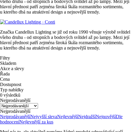
všeho druhu - od stropních a bodových svítidel až po lampy. Mezi její
hlavní přednost patří zejména široká škála rozmanitého sortimentu,
u kterého dbá na atraktivní design a nejnovější trendy.
Značka Candellux Lighting se již od roku 1990 věnuje výrobě svítidel
všeho druhu - od stropních a bodových svítidel až po lampy. Mezi její
hlavní přednost patří zejména široká škála rozmanitého sortimentu,
u kterého dbá na atraktivní design a nejnovější trendy.
Filtry
Skladem
Akce a slevy
Řada
Cena
Dostupnost
Typ nabídky
0 výsledků
Nejprodávanější
Nejprodávanější
Nejprodávanější
Nejvyšší sleva
Nejlevnější
Nejdražší
Nejnovější
Dle
hodnocení
Nejlevnější za kus
Mrzí nás to, ale aktuálně nemáme žádný produkt odpovídající vaší