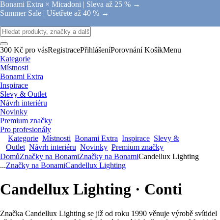
Bonami Extra × Micadoni |
Sleva až 25 % →
Summer Sale |
Ušetřete až 40 % →
300 Kč pro vás
Registrace
Přihlášení
Porovnání
Košík
Menu
Kategorie
Místnosti
Bonami Extra
Inspirace
Slevy & Outlet
Návrh interiéru
Novinky
Premium značky
Pro profesionály
Kategorie
Místnosti
Bonami Extra
Inspirace
Slevy &
Outlet
Návrh interiéru
Novinky
Premium značky
Domů
Značky na Bonami
Značky na Bonami
Candellux Lighting
...
Značky na Bonami
Candellux Lighting
Candellux Lighting · Conti
Značka Candellux Lighting se již od roku 1990 věnuje výrobě svítidel